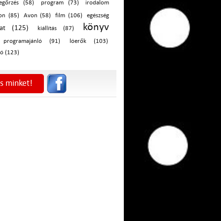
egőrzés (58)
program (73)
irodalom
on (85)
Avon (58)
film (106)
egészség
könyv
vat (125)
kiállítás (87)
programajánló (91)
lóerők (103)
ó (123)
s minket!