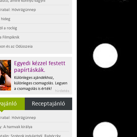
 autó, amire könnyű vágyni
rabal: Hóvirágünnep
t hideg
l a rockig
a Filmpiknik
on és az Odüsszeia
Egyedi kézzel festett
papírtáskák.
Különleges ajándékhoz,
különleges csomagolás. Legyen
a csomagolás is érték!
ajánló
Receptajánló
rabal: Hóvirágünnep
y: A hamvak királya
atalin: Szobrok indulatból. Rabóczky