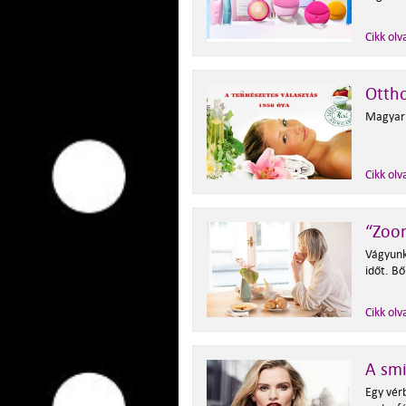
Cikk olv
Ottho
Magyar 
Cikk olv
“Zoo
Vágyunk
időt. B
Cikk olv
A smi
Egy vér