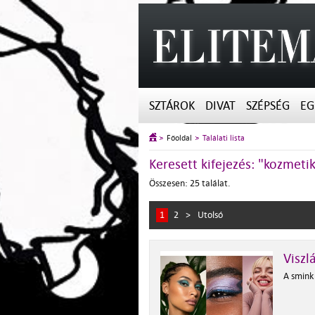
SZTÁROK
DIVAT
SZÉPSÉG
EG
Főoldal
Találati lista
Keresett kifejezés: "kozmeti
Összesen: 25 találat.
1
2
>
Utolsó
Viszl
A smink