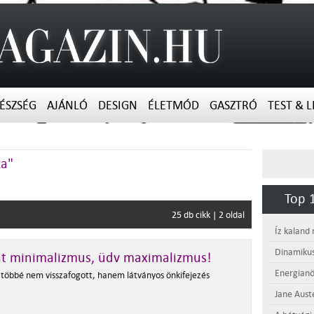
ÉSZSÉG
AJÁNLÓ
DESIGN
ÉLETMÓD
GASZTRÓ
TEST & L
ka"
Top 1
25 db cikk | 2 oldal
Íz kaland
Dinamikus
át minimalizmus, üdv maximalizmus!
Energianö
 többé nem visszafogott, hanem látványos önkifejezés
Jane Aust