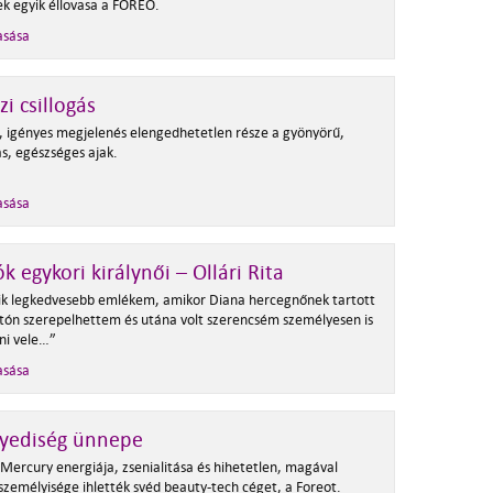
k egyik éllovasa a FOREO.
asása
zi csillogás
, igényes megjelenés elengedhetetlen része a gyönyörű,
s, egészséges ajak.
asása
ók egykori királynői – Ollári Rita
ik legkedvesebb emlékem, amikor Diana hercegnőnek tartott
ón szerepelhettem és utána volt szerencsém személyesen is
zni vele…”
asása
gyediség ünnepe
 Mercury energiája, zsenialitása és hihetetlen, magával
személyisége ihlették svéd beauty-tech céget, a Foreot.