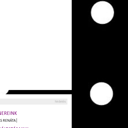
hirdetés
NEREINK
S RENÁTA