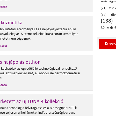
egészségm
asása
(71)
fashi
di
(62)
(138)
rkozmetika
könyvajánl
abb kutatási eredmények és a népgyógyászatra épülő
nyok elegye. A termékek előállítása során semmilyen
sérletet nem végeznek.
Köves
asása
s hajápolás otthon
is kaphatóak az egyedülálló technológiával rendelkező
özi kozmetikai vállalat, a Labo Suisse dermokozmetikai
i.
asása
kezett az új LUNA 4 kollekció
hain technológia felvirágzása és a szépségipari NFT-k
se teljesen új hullámokat indít el a szépségiparban,