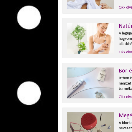
Cikk olv
Natú
A legúj
hagyomá
állatkí
Cikk olv
Bőr-é
Itthon 
nemzetk
terméke
Cikk olv
Megér
A blockc
bevezeté