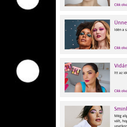
Cikk olv
Ünnep
Idén a s
Cikk olv
Vidá
Itt az i
Cikk olv
Smink
Még ali
vált, ho
unatkoz