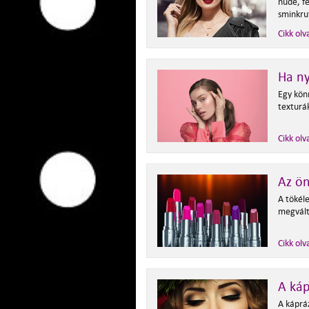
nude, f
sminkru
Cikk olv
Ha ny
Egy kön
texturák
Cikk olv
Az ön
A tökéle
megválto
Cikk olv
A káp
A káprá