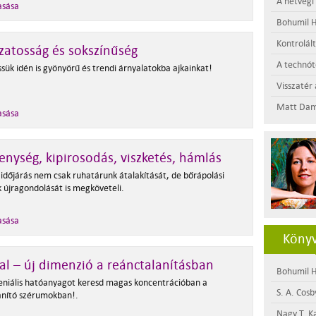
A hétvégi
asása
Bohumil H
Kontrolál
zatosság és sokszínűség
A technótó
sük idén is gyönyörű és trendi árnyalatokba ajkainkat!
Visszatér 
Matt Dam
asása
enység, kipirosodás, viszketés, hámlás
 időjárás nem csak ruhatárunk átalakítását, de bőrápolási
k újragondolását is megköveteli.
asása
Könyv
al – új dimenzió a reánctalanításban
Bohumil H
seniális hatóanyagot keresd magas koncentrációban a
S. A. Cosb
anító szérumokban!.
Nagy T. K