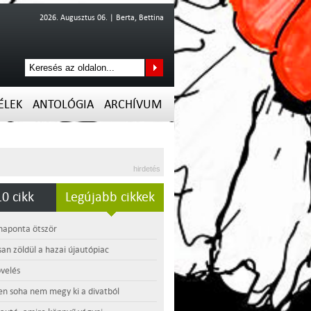
2026. Augusztus 06. | Berta, Bettina
ÉLEK
ANTOLÓGIA
ARCHÍVUM
hirdetés
0 cikk
Legújabb cikkek
 naponta ötször
an zöldül a hazai újautópiac
velés
en soha nem megy ki a divatból