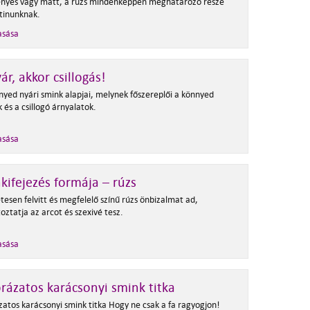
ényes vagy matt, a rúzs mindenképpen meghatározó része
tinunknak.
asása
ár, akkor csillogás!
nyed nyári smink alapjai, melynek főszereplői a könnyed
 és a csillogó árnyalatok.
asása
kifejezés formája – rúzs
tesen felvitt és megfelelő színű rúzs önbizalmat ad,
ztatja az arcot és szexivé tesz.
asása
rázatos karácsonyi smink titka
zatos karácsonyi smink titka Hogy ne csak a fa ragyogjon!