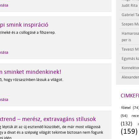
asása
Judit Rita
Gabriel Ta
i smink inspiráció
Szepes Má
zíneké és a csillogásé a főszerep.
Hamarosan 
per is
Tavaszi M
asása
Egymás ka
Konnektor
m sminket mindenkinek!
Alexander
dő, hogy rózsaszínben lássuk a világot.
CIMKEF
asása
főétel (74
(54)
rece
trend – merész, extravagáns stílusok
(132)
g léptük át az új esztendő küszöbét, de már most világossá
(159)
gy a divat és a szépség világát tekintve biztosan nem fogunk
ni idén.