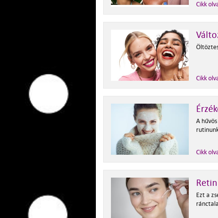
Cikk olv
Válto
Öltöztes
Cikk olv
Érzék
A hűvös
rutinun
Cikk olv
Retin
Ezt a z
ránctal