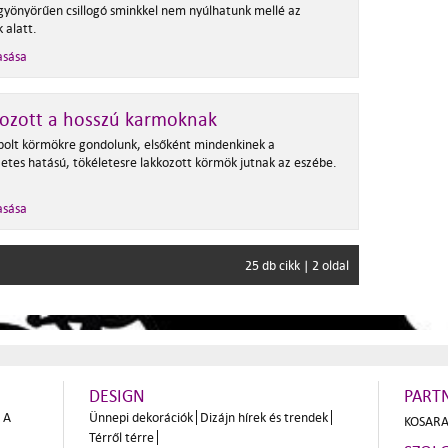
 gyönyörűen csillogó sminkkel nem nyúlhatunk mellé az
 alatt.
asása
dozott a hosszú karmoknak
polt körmökre gondolunk, elsőként mindenkinek a
etes hatású, tökéletesre lakkozott körmök jutnak az eszébe.
asása
25 db cikk | 2 oldal
DESIGN
PART
A
Ünnepi dekorációk
Dizájn hírek és trendek
KOSARA
Térről térre