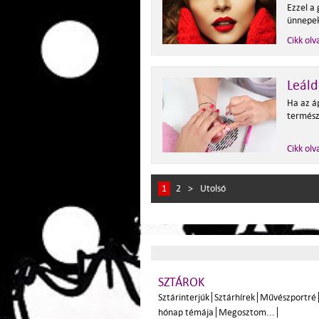
Ezzel a
ünnepek
Cikk olv
Leál
Ha az á
termész
Cikk olv
1
2
>
Utolsó
SZTÁROK
Sztárinterjúk
Sztárhírek
Művészportré
hónap témája
Megosztom...