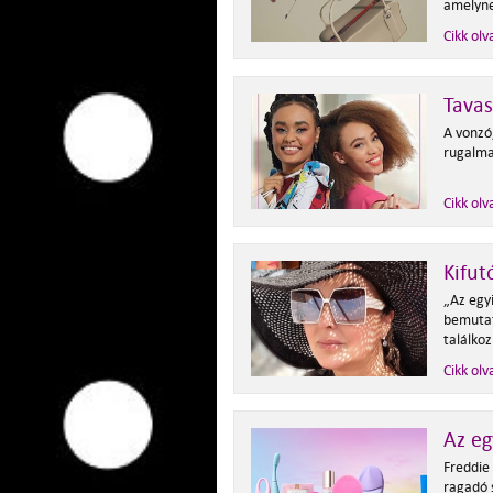
amelyne
Cikk olv
Tavas
A vonzó
rugalma
Cikk olv
Kifut
„Az egy
bemutat
találko
Cikk olv
Az e
Freddie
ragadó 