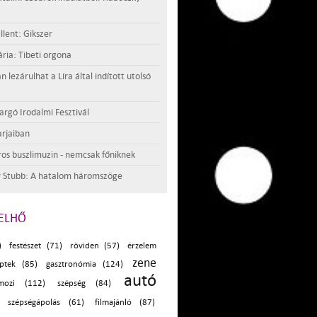
llent: Gikszer
ria: Tibeti orgona
lezárulhat a Líra által indított utolsó
argó Irodalmi Fesztivál
rjaiban
os buszlimuzin - nemcsak főniknek
 Stubb: A hatalom háromszöge
ELHŐ
)
festészet (71)
röviden (57)
érzelem
zene
ptek (85)
gasztronómia (124)
autó
mozi (112)
szépség (84)
szépségápolás (61)
filmajánló (87)