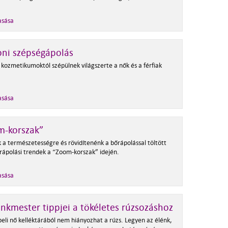
asása
ni szépségápolás
kozmetikumoktól szépülnek világszerte a nők és a férfiak
asása
m-korszak”
 a természetességre és rövidítenénk a bőrápolással töltött
őrápolási trendek a “Zoom-korszak” idején.
asása
nkmester tippjei a tökéletes rúzsozáshoz
beli nő kelléktárából nem hiányozhat a rúzs. Legyen az élénk,