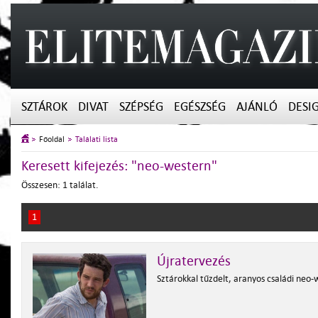
SZTÁROK
DIVAT
SZÉPSÉG
EGÉSZSÉG
AJÁNLÓ
DESI
Főoldal
Találati lista
Keresett kifejezés: "neo-western"
Összesen: 1 találat.
1
Újratervezés
Sztárokkal tűzdelt, aranyos családi neo