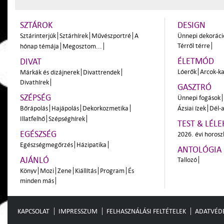
SZTÁROK
DESIGN
Sztárinterjúk
Sztárhírek
Művészportré
A
Ünnepi dekoráci
Térről térre
hónap témája
Megosztom...
ÉLETMÓD
DIVAT
Lóerők
Arcok-ka
Márkák és dizájnerek
Divattrendek
Divathírek
GASZTRÓ
SZÉPSÉG
Ünnepi fogások
Bőrápolás
Hajápolás
Dekorkozmetika
Ázsiai ízek
Dél-a
Illatfelhő
Szépséghírek
TEST & LÉLE
EGÉSZSÉG
2026. évi horos
Egészségmegőrzés
Házipatika
ANTOLÓGIA
AJÁNLÓ
Tallozó
Könyv
Mozi
Zene
Kiállítás
Program
És
minden más
KAPCSOLAT
IMPRESSZUM
FELHASZNÁLÁSI FELTÉTELEK
ADATVÉD