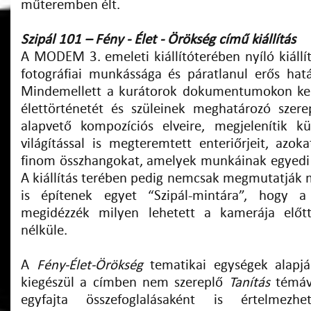
műteremben élt.
Szipál 101 – Fény - Élet - Örökség című kiállítás
A MODEM 3. emeleti kiállítóterében nyíló kiállí
fotográfiai munkássága és páratlanul erős hatá
Mindemellett a kurátorok dokumentumokon ke
élettörténetét és szüleinek meghatározó szerep
alapvető kompozíciós elveire, megjelenítik kü
világítással is megteremtett enteriőrjeit, azok
finom összhangokat, amelyek munkáinak egyedi s
A kiállítás terében pedig nemcsak megmutatják 
is építenek egyet “Szipál-mintára”, hogy a
megidézzék milyen lehetett a kamerája előt
nélküle.
A
Fény-Élet-Örökség
tematikai egységek alapján
kiegészül a címben nem szereplő
Tanítás
témáv
egyfajta összefoglalásaként is értelmezh