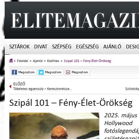
SZTÁROK
DIVAT
SZÉPSÉG
EGÉSZSÉG
AJÁNLÓ
DESI
Főoldal
Ajánló
Kiállítás
Szipál 101 – Fény-Élet-Örökség
ELŐZŐ
Tökéletes egyensúly – Keresztmetsze...
Szilvitz
Szipál 101 – Fény-Élet-Örökség
2025. május
Hollyw
fotóslege
születésnapj