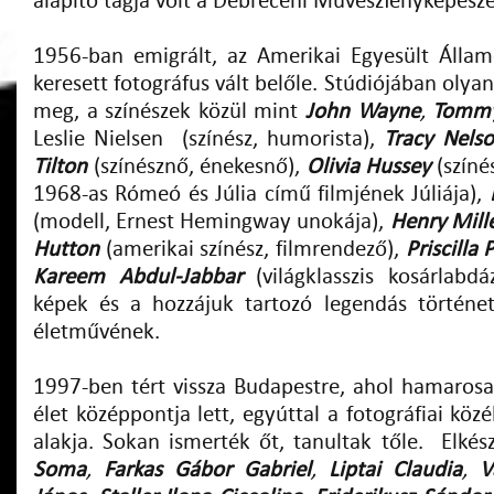
alapító tagja volt a Debreceni Művészfényképész
1956-ban emigrált, az Amerikai Egyesült Állam
keresett fotográfus vált belőle. Stúdiójában olya
meg, a színészek közül mint
John Wayne
,
Tommy
Leslie Nielsen
(színész, humorista),
Tracy Nels
Tilton
(színésznő, énekesnő),
Olivia Hussey
(színés
1968-as Rómeó és Júlia című filmjének Júliája),
(modell, Ernest Hemingway unokája),
Henry Mill
Hutton
(amerikai színész, filmrendező),
Priscilla 
Kareem Abdul-Jabbar
(világklasszis kosárlabdá
képek és a hozzájuk tartozó legendás történet
életművének.
1997-ben tért vissza Budapestre, ahol hamarosan
élet középpontja lett, egyúttal a fotográfiai köz
alakja. Sokan ismerték őt, tanultak tőle. Elkés
Soma
,
Farkas Gábor
Gabriel
,
Liptai Claudia
,
Vá