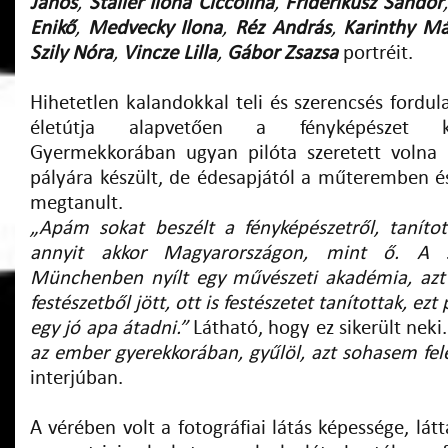
János
,
Staller Ilona
Ciccolina
,
Friderikusz Sándor
Enikő
,
Medvecky Ilona
,
Réz András
,
Karinthy Má
Szily Nóra
,
Vincze Lilla
,
Gábor Zsazsa
portréit.
Hihetetlen kalandokkal teli és szerencsés fordu
életútja alapvetően a fényképészet kö
Gyermekkorában ugyan pilóta szeretett volna 
pályára készült, de édesapjától a műteremben é
megtanult.
„Apám sokat beszélt a fényképészetről, taníto
annyit akkor Magyarországon, mint ő. A s
Münchenben nyílt egy művészeti akadémia, azt 
festészetből jött, ott is festészetet tanítottak, e
egy jó apa átadni.”
Látható, hogy
ez sikerült nek
az ember gyerekkorában, gyűlöl, azt sohasem fele
interjúban.
A vérében volt a fotográfiai látás képessége, lá