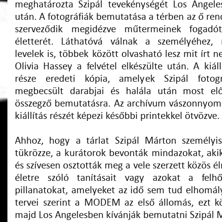
meghatározta Szipál tevekénységét Los Angeles
után. A fotográfiák bemutatása a térben az ő rend
szerveződik megidézve műtermeinek fogadót
életterét. Láthatóvá válnak a személyéhez,
levelek is, többek között olvasható lesz mit írt 
Olivia Hassey a felvétel elkészülte után. A kiáll
része eredeti kópia, amelyek Szipál fotogr
megbecsült darabjai és halála után most elő
összegző bemutatásra. Az archívum vászonnyom
kiállítás részét képezi későbbi printekkel ötvözve.
Ahhoz, hogy a tárlat Szipál Márton személyis
tükrözze, a kurátorok bevonták mindazokat, aki
és szívesen osztották meg a vele szerzett közös 
életre szóló tanításait vagy azokat a felhő
pillanatokat, amelyeket az idő sem tud elhomály
tervei szerint a MODEM az első állomás, ezt 
majd Los Angelesben kívánják bemutatni Szipál 