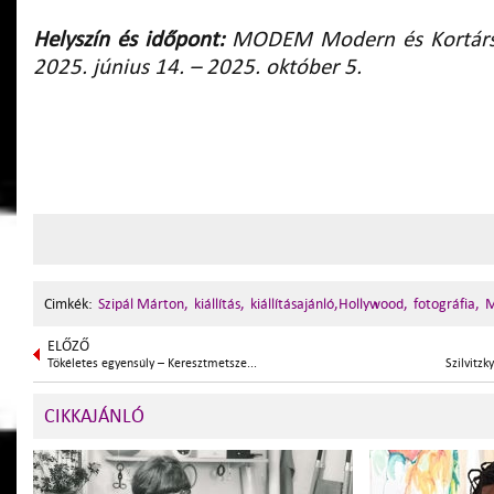
Helyszín és időpont:
MODEM Modern és Kortárs
2025. június 14. – 2025. október 5.
Cimkék:
Szipál Márton,
kiállítás,
kiállításajánló,Hollywood,
fotográfia,
M
ELŐZŐ
Tökéletes egyensúly – Keresztmetsze...
Szilvitz
CIKKAJÁNLÓ