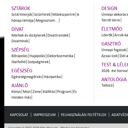
SZTÁROK
DESIGN
Sztárinterjúk
Sztárhírek
Művészportré
A
Ünnepi dekoráci
Térről térre
hónap témája
Megosztom...
ÉLETMÓD
DIVAT
Lóerők
Arcok-ka
Márkák és dizájnerek
Divattrendek
Divathírek
GASZTRÓ
SZÉPSÉG
Ünnepi fogások
Bőrápolás
Hajápolás
Dekorkozmetika
Ázsiai ízek
Dél-a
Illatfelhő
Szépséghírek
TEST & LÉLE
EGÉSZSÉG
2026. évi horos
Egészségmegőrzés
Házipatika
ANTOLÓGIA
AJÁNLÓ
Tallozó
Könyv
Mozi
Zene
Kiállítás
Program
És
minden más
KAPCSOLAT
IMPRESSZUM
FELHASZNÁLÁSI FELTÉTELEK
ADATVÉD
Copyright © 2007-2026 Elite Magazin - Minden jog fenntartva.