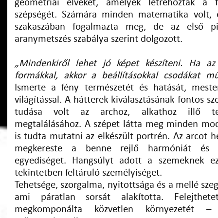
geometriai elveket, amelyek létrehozták a 
szépségét. Számára minden matematika volt, é
szakaszában fogalmazta meg, de az első pil
aranymetszés szabálya szerint dolgozott.
„Mindenkiről lehet jó képet készíteni. Ha a
formákkal, akkor a beállításokkal csodákat mű
Ismerte a fény természetét és hatását, meste
világítással. A hátterek kiválasztásának fontos sz
tudása volt az archoz, alkathoz illő test
megtalálásához. A szépet látta meg minden mod
is tudta mutatni az elkészült portrén. Az arcot 
megkereste a benne rejlő harmóniát és t
egyediséget. Hangsúlyt adott a szemeknek e
tekintetben feltáruló személyiséget.
Tehetsége, szorgalma, nyitottsága és a mellé szeg
ami páratlan sorsát alakította. Felejthete
megkomponálta közvetlen környezetét –