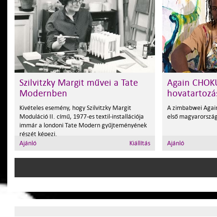
Szilvitzky Margit művei a Tate
Again CHOK
Modernben
hovatartozá
Kivételes esemény, hogy Szilvitzky Margit
A zimbabwei Aga
Moduláció II. című, 1977-es textil-installációja
első magyarország
immár a londoni Tate Modern gyűjteményének
részét képezi.
Ajánló
Kiállítás
Ajánló