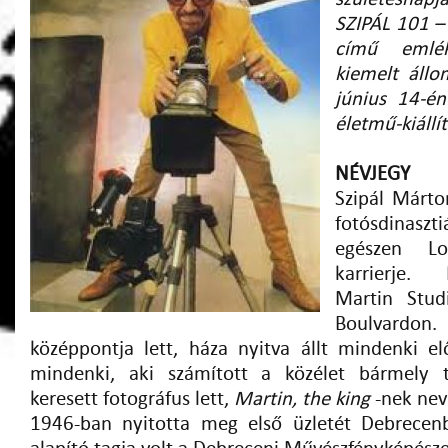
SZIPÁL 101 – 
című emlék
kiemelt ál
június 14-én
életmű-kiállít
NÉVJEGY
Szipál Márto
fotósdinasz
egészen Lo
karrierje.
Martin Stud
Boulvardon
középpontja lett, háza nyitva állt mindenki el
mindenki, aki számított a közélet bármely t
keresett fotográfus lett,
Martin, the king
-nek nev
1946-ban nyitotta meg első üzletét Debrece