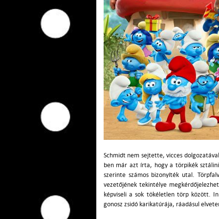
Schmidt nem sejtette, vicces dolgozatával 
ben már azt írta, hogy a törpikék sztálin
szerinte számos bizonyíték utal. Törpfa
vezetőjének tekintélye megkérdőjelezhete
képviseli a sok tökéletlen törp között. 
gonosz zsidó karikatúrája, ráadásul elve