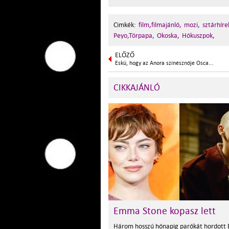
Cimkék:
film,filmajánló,
mozi,
sztárhíre
Peyo,Törpapa,
Okoska,
Hókuszpok,
ELŐZŐ
Eskü, hogy az Anora színésznője Osca...
CIKKAJÁNLÓ
Emma Stone kopasz lett
Három hosszú hónapig parókát hordot