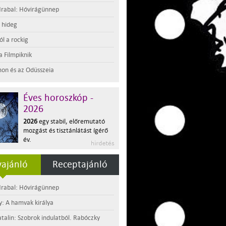
rabal: Hóvirágünnep
t hideg
l a rockig
a Filmpiknik
on és az Odüsszeia
Éves horoszkóp -
2026
2026
egy stabil, előremutató
mozgást és tisztánlátást ígérő
év.
ajánló
Receptajánló
rabal: Hóvirágünnep
y: A hamvak királya
atalin: Szobrok indulatból. Rabóczky