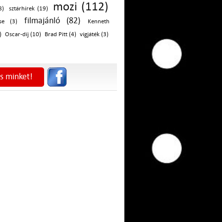
mozi (112)
8)
sztárhírek (19)
filmajánló (82)
se (3)
Kenneth
)
Oscar-díj (10)
Brad Pitt (4)
vígjáték (3)
s minket!