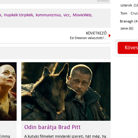
hirdetés
sztárok (1
Tom Crui
k,
Hupikék törpikék,
kommunizmus,
vicc,
MovieWeb,
Branagh (4
zene (6)
KÖVETKEZŐ
Ed Sheeran választott!...
Köves
Odin barátja Brad Pitt
t Emma
A kutyás filmeket mindenki szereti, hát még, ha