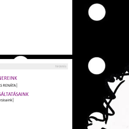
hirdetés
NEREINK
S RENÁTA
GÁLTATÁSAINK
atásaink