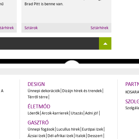
mű
Brad Pitt is benne van.
tárhírek
Sztárok
Sztárhírek
DESIGN
PART
A
Ünnepi dekorációk
Dizájn hírek és trendek
KOSARA
Térről térre
SZOL
ÉLETMÓD
Szolgál
Lóerők
Arcok-karrierek
Utazás
Adni jó!
GASZTRÓ
Ünnepi fogások
Lucullus hírek
Európai ízek
Ázsiai ízek
Dél-afrikai ízek
Italok
Desszert