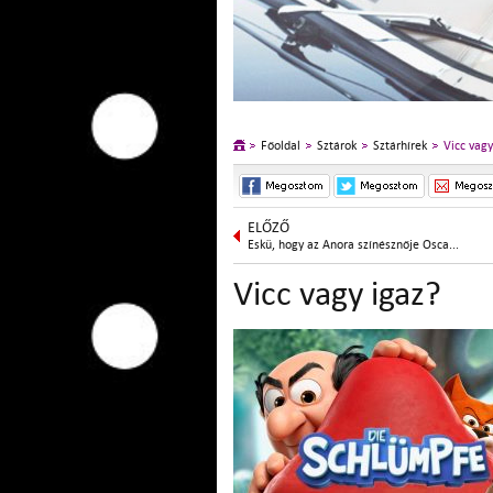
Főoldal
Sztárok
Sztárhírek
Vicc vagy
ELŐZŐ
Eskü, hogy az Anora színésznője Osca...
Vicc vagy igaz?