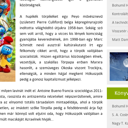
közönségnek.
Bohumil H
Kontrolál
A hupikék törpikéket egy Peyo művésznevű
(született Pierre Culliford) belga képregényrajzoló
A technótó
indította világhódító útjukra 1958-ban. Sokáig szó
Visszatér 
sem volt arról, hogy a vicces kis lények komcsiság
gyanújába keverednének, ám 1998-ban egy Marc
Matt Dam
Schmidt nevű ausztrál kultúrakutató írt egy
félkomoly cikket arról, hogy a törpök valójában
szocialisták. Hiszen egalitárius közösségben élnek,
vezetőjük, a szakállas Törpapa erősen Marxra
hasonlít, a szemüveges Okoska viszont Trockijra,
ellenségük, a minden hájjal megkent Hókuszpók
pedig a gonosz kapitalizmust jelképezi.
milyen lavinát indít el. Antoine Bueno francia szociológus 2011-
Könyv
ista, rasszista és antiszemita nézeteket népszerűsítenek, amire
lva az elnyomó totális társadalom mintapéldája, ahol a törpök
Bohumil H
tlen, az imádott szőke Törpilla pedig a felsőbbrendű árja fajt
Innen már könnyű volt eljutni oda, hogy Hókuszpók valójában a
S. A. Cosb
temült macskáját Azraelnek hívják…
Nagy T. K