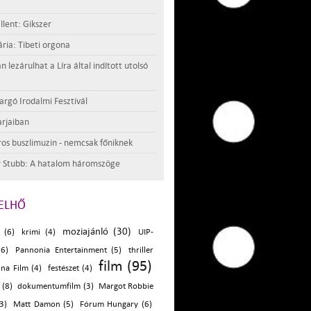
llent: Gikszer
ria: Tibeti orgona
lezárulhat a Líra által indított utolsó
argó Irodalmi Fesztivál
rjaiban
os buszlimuzin - nemcsak főniknek
 Stubb: A hatalom háromszöge
ELHŐ
moziajánló (30)
 (6)
krimi (4)
UIP-
(6)
Pannonia Entertainment (5)
thriller
film (95)
na Film (4)
festészet (4)
 (8)
dokumentumfilm (3)
Margot Robbie
(3)
Matt Damon (5)
Fórum Hungary (6)