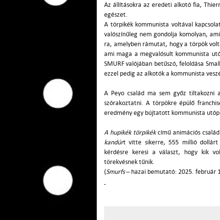
Az állításokra az eredeti alkotó fia, Thie
egészet.
A törpikék kommunista voltával kapcsola
valószínűleg nem gondolja komolyan, amit
ra, amelyben rámutat, hogy a törpök vol
ami maga a megvalósult kommunista utóp
SMURF valójában betűszó, feloldása Smal
ezzel pedig az alkotók a kommunista veszé
A Peyo család ma sem győz tiltakozni a
szórakoztatni. A törpökre épülő franchis
eredmény egy bújtatott kommunista utópi
A hupikék törpikék
című animációs családi
kandúr
t vitte sikerre, 555 millió dollá
kérdésre keresi a választ, hogy kik vo
törekvésnek tűnik.
(
Smurfs
– hazai bemutató: 2025. február 1