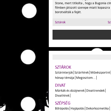
Stone, mert titkolta , hogy a Bugonia cí
filmben játszott szerepe miatt kopaszra
borotválták a fejét.
Sztárok
Sz
SZTÁROK
Sztárinterjúk
Sztárhírek
Művészportré
hónap témája
Megosztom...
DIVAT
Márkák és dizájnerek
Divattrendek
Divathírek
SZÉPSÉG
Bőrápolás
Hajápolás
Dekorkozmetika