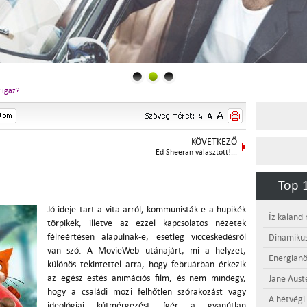
 igaz?
KÖVETKEZŐ
Ed Sheeran választott!...
Top 1
Jó ideje tart a vita arról, kommunisták-e a hupikék
Íz kaland
törpikék, illetve az ezzel kapcsolatos nézetek
félreértésen alapulnak-e, esetleg vicceskedésről
Dinamikus
van szó. A MovieWeb utánajárt, mi a helyzet,
Energianö
különös tekintettel arra, hogy februárban érkezik
az egész estés animációs film, és nem mindegy,
Jane Aust
hogy a családi mozi felhőtlen szórakozást vagy
A hétvégi
ideológiai kútmérgezést ígér a gyanútlan