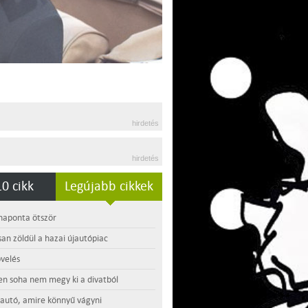
hirdetés
hirdetés
0 cikk
Legújabb cikkek
 naponta ötször
an zöldül a hazai újautópiac
velés
en soha nem megy ki a divatból
 autó, amire könnyű vágyni