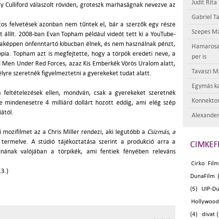
Judit Rita
rry Culliford válaszolt röviden, groteszk marhaságnak nevezve az
Gabriel Ta
tos felvetések azonban nem tűntek el, bár a szerzők egy része
Szepes Má
 állít. 2008-ban Evan Topham például videót tett ki a YouTube-
taképpen önfenntartó kibucban élnek, és nem használnak pénzt,
Hamarosan 
ia. Topham azt is megfejtette, hogy a törpök eredeti neve, a
per is
l Men Under Red Forces, azaz Kis Emberkék Vörös Uralom alatt,
Tavaszi M
lyre szeretnék figyelmeztetni a gyerekeket tudat alatt.
Egymás ka
 feltételezések ellen, mondván, csak a gyerekeket szeretnék
Konnektor
e mindenesetre 4 milliárd dollárt hozott eddig, ami elég szép
ától.
Alexander
 mozifilmet az a Chris Miller rendezi, aki legutóbb a
Csizmás, a
rt termelve. A stúdió tájékoztatása szerint a produkció arra a
CIMKEF
lnának valójában a törpikék, ami fentiek fényében releváns
Cirko Film
3.)
DunaFilm 
(5)
UIP-Du
Hollywood
(4)
divat 