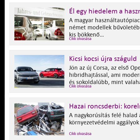
Él egy hiedelem a has
A magyar használtautópiac 
német modellek bűvöletébe
kis bökkenő…
Cikk olvasása
Kicsi kocsi újra száguld
Jön az új Corsa, az első Ope
hibridhajtással, ami moder
és sokoldalúbb, mint valah
Cikk olvasása
Hazai roncsderbi: kore
A nagykorúsítás felé halad 
környezetvédelmi aggályok 
Cikk olvasása