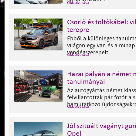
Cikk olvasása
Csörlő és töltőkábel: vi
terepre
Ebből a különleges tanulm
világon egy van és a mina
vendégszerepelt.
Cikk olvasása
Hazai pályán a német 
tanulmányai
Az autógyártás német klas
felvillantottak pár fotót a
bemutatkozó újdonságaikró
Cikk olvasása
Jól szituált vagányt gur
Opel