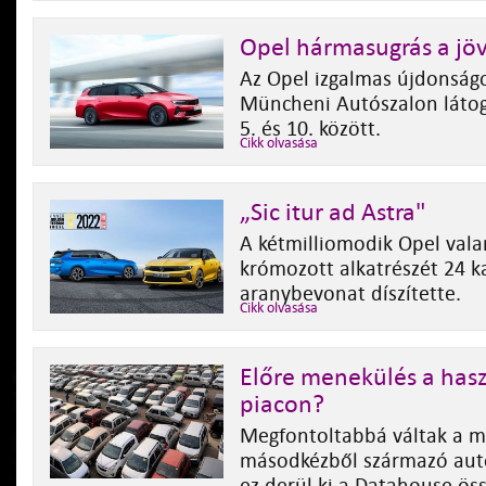
Opel hármasugrás a jö
Az Opel izgalmas újdonságo
Müncheni Autószalon láto
5. és 10. között.
Cikk olvasása
„Sic itur ad Astra"
A kétmilliomodik Opel vala
krómozott alkatrészét 24 k
aranybevonat díszítette.
Cikk olvasása
Előre menekülés a hasz
piacon?
Megfontoltabbá váltak a m
másodkézből származó autó