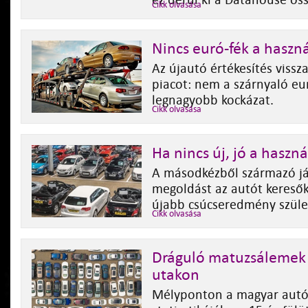
ez derül ki a Datahouse öss
Cikk olvasása
Nincs euró-fék a haszn
Az újautó értékesítés vissz
piacot: nem a szárnyaló eu
legnagyobb kockázat.
Cikk olvasása
Ha nincs új, jó a haszná
A másodkézből származó já
megoldást az autót kereső
újabb csúcseredmény szüle
Cikk olvasása
Dráguló matuzsálemek
utakon
Mélyponton a magyar autóá