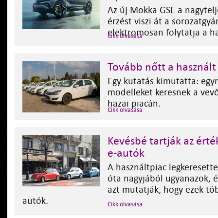
Az új Mokka GSE a nagytelj
érzést viszi át a sorozatgyá
elektromosan folytatja a 
Cikk olvasása
Tovább nőtt a használt
Egy kutatás kimutatta: egy
modelleket keresnek a vevő
hazai piacán.
Cikk olvasása
Kevésbé tartják az érté
e-autók
A használtpiac legkeresett
óta nagyjából ugyanazok, é
azt mutatják, hogy ezek tö
autók.
Cikk olvasása