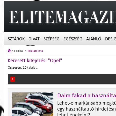
SZTÁROK
DIVAT
SZÉPSÉG
EGÉSZSÉG
AJÁNLÓ
DESI
Főoldal
Találati lista
Keresett kifejezés: "Opel"
Összesen: 16 találat.
1
Dalra fakad a használt
Lehet-e markánsabb megkü
egy használtautó hirdetésn
lehet énekelni?