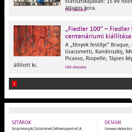
statisztikájában: 15 év fölö
átlagos kora.
Cikk olvasása
„Fiedler 100” – Fiedler
centenáriumi kiállítása
A „fények festője” Braque, 
Giacometti, Kandinszkij, Mi
Picasso, Riopelle, Tápies ké
állított ki.
Cikk olvasása
1
SZTÁROK
DESIGN
Sztárinterjúk
Sztárhírek
Művészportré
A
Ünnepi dekoráci