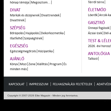
Térről térre
hónap témája
Megosztom...
ÉLETMÓD
DIVAT
Lóerők
Arcok-ka
Márkák és dizájnerek
Divattrendek
Divathírek
GASZTRÓ
SZÉPSÉG
Ünnepi fogások
Bőrápolás
Hajápolás
Dekorkozmetika
Ázsiai ízek
Dél-a
Illatfelhő
Szépséghírek
TEST & LÉLE
EGÉSZSÉG
2026. évi horos
Egészségmegőrzés
Házipatika
ANTOLÓGIA
AJÁNLÓ
Tallozó
Könyv
Mozi
Zene
Kiállítás
Program
És
minden más
KAPCSOLAT
IMPRESSZUM
FELHASZNÁLÁSI FELTÉTELEK
ADATVÉD
Copyright © 2007-2026 Elite Magazin - Minden jog fenntartva.