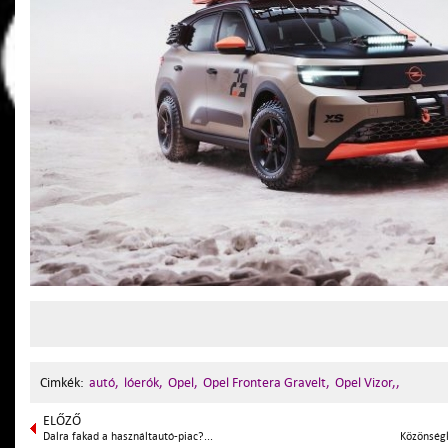
Cimkék:
autó,
lóerók,
Opel,
Opel Frontera Gravelt,
Opel Vizor,,
ELŐZŐ
Dalra fakad a használtautó-piac?...
Közönségk