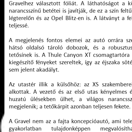
Gravelhez választott fóliát. A láthatóságot a 
narancsszínű betétei is javítják, de ez a szín felt
légterelőn és az Opel Blitz-en is. A látványt a f
teljessé.
A megjelenés fontos elemei az autó orrára sze
hátsó oldalsó tároló dobozok, és a robusztus
tetősínek is. A Thule Canyon XT csomagtartóra
kiegészítő fényeket szereltek, így az éjszaka söt
sem jelent akadályt.
Az utastér illik a külsőhöz: az XS szakembere
alkottak. A vezető és az első utas kényelmes 
huzatú ülésekben ülhet, a világos narancss
megjelenik; a tetőkárpit azonban teljesen fekete.
A Gravel nem az a fajta koncepcióautó, ami tele
gyakorlatban tulajdonképpen megvalósítha