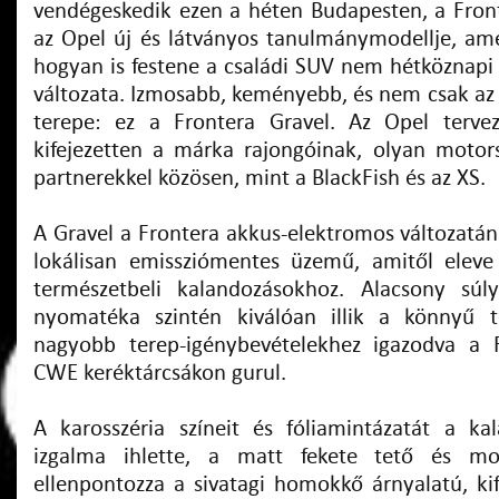
vendégeskedik ezen a héten Budapesten, a Front
az Opel új és látványos tanulmánymodellje, am
hogyan is festene a családi SUV nem hétköznapi 
változata. Izmosabb, keményebb, és nem csak az 
terepe: ez a Frontera Gravel. Az Opel tervez
kifejezetten a márka rajongóinak, olyan motors
partnerekkel közösen, mint a BlackFish és az XS.
A Gravel a Frontera akkus-elektromos változatána
lokálisan emissziómentes üzemű, amitől eleve
természetbeli kalandozásokhoz. Alacsony súl
nyomatéka szintén kiválóan illik a könnyű t
nagyobb terep-igénybevételekhez igazodva a 
CWE keréktárcsákon gurul.
A karosszéria színeit és fóliamintázatát a ka
izgalma ihlette, a matt fekete tető és mot
ellenpontozza a sivatagi homokkő árnyalatú, kif