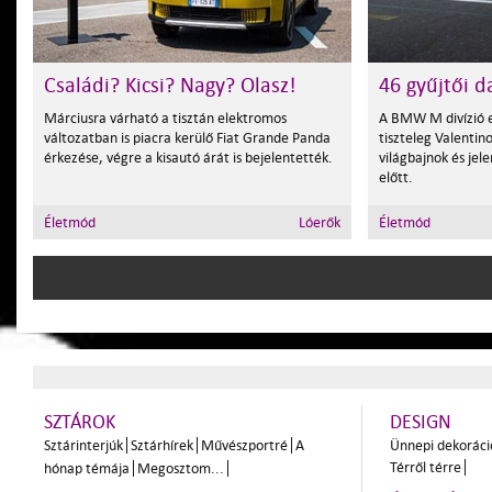
Családi? Kicsi? Nagy? Olasz!
46 gyűjtői 
Márciusra várható a tisztán elektromos
A BMW M divízió e
változatban is piacra kerülő Fiat Grande Panda
tiszteleg Valentin
érkezése, végre a kisautó árát is bejelentették.
világbajnok és je
előtt.
Életmód
Lóerők
Életmód
SZTÁROK
DESIGN
Sztárinterjúk
Sztárhírek
Művészportré
A
Ünnepi dekoráci
Térről térre
hónap témája
Megosztom...