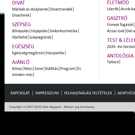
ÉLETMÓD
DIVAT
Lóerők
Arcok-ka
Márkák és dizájnerek
Divattrendek
Divathírek
GASZTRÓ
SZÉPSÉG
Ünnepi fogások
Bőrápolás
Hajápolás
Dekorkozmetika
Ázsiai ízek
Dél-a
Illatfelhő
Szépséghírek
TEST & LÉLE
EGÉSZSÉG
2026. évi horos
Egészségmegőrzés
Házipatika
ANTOLÓGIA
AJÁNLÓ
Tallozó
Könyv
Mozi
Zene
Kiállítás
Program
És
minden más
KAPCSOLAT
IMPRESSZUM
FELHASZNÁLÁSI FELTÉTELEK
ADATVÉD
Copyright © 2007-2026 Elite Magazin - Minden jog fenntartva.