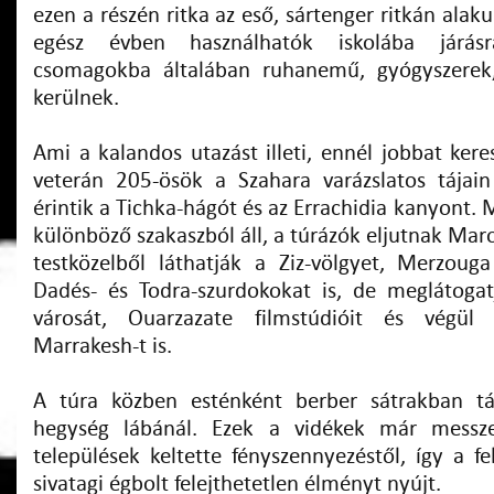
ezen a részén ritka az eső, sártenger ritkán alaku
egész évben használhatók iskolába járásr
csomagokba általában ruhanemű, gyógyszerek,
kerülnek.
Ami a kalandos utazást illeti, ennél jobbat ker
veterán 205-ösök a Szahara varázslatos tájain
érintik a Tichka-hágót és az Errachidia kanyont. M
különböző szakaszból áll, a túrázók eljutnak Maro
testközelből láthatják a Ziz-völgyet, Merzoug
Dadés- és Todra-szurdokokat is, de meglátoga
városát, Ouarzazate filmstúdióit és végül 
Marrakesh-t is.
A túra közben esténként berber sátrakban tá
hegység lábánál. Ezek a vidékek már mess
települések keltette fényszennyezéstől, így a f
sivatagi égbolt felejthetetlen élményt nyújt.