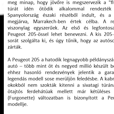
meg minap, hogy jövőre is megszervezik a "fl
túrát idén ötödik alkalommal rendezt
Spanyolország északi részéből indult, és a
megjárva, Marrakech-ben értek célba. A re
viszonylag egyszerűek. Az első és legfontos
Peugeot 205-össel lehet benevezni. A kis 205
sorát szolgálta ki, és úgy tűnik, hogy az autós
zárták.
A Peugeot 205 a hatodik legnagyobb példányszá
autó – több mint öt és negyed millió készült be
ehhez hasonló rendezvények jelentik a gara
legendás modell sose merüljön feledésbe. A kabr
okokból nem szokták kitenni a sivatagi túrá
ötajtós ferdehátúak mellett már kétüléses 
(Furgonette) változatban is bizonyított a Pe
modellje.