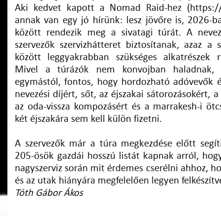
Aki kedvet kapott a Nomad Raid-hez (https:/
annak van egy jó hírünk: lesz jövőre is, 2026-b
között rendezik meg a sivatagi túrát. A nevez
szervezők szervizhátteret biztosítanak, azaz a 
között leggyakrabban szükséges alkatrészek r
Mivel a túrázók nem konvojban haladnak, 
egymástól, fontos, hogy hordozható adóvevők és
nevezési díjért, sőt, az éjszakai sátorozásokért, a
az oda-vissza kompozásért és a marrakesh-i ötcs
két éjszakára sem kell külön fizetni.
A szervezők már a túra megkezdése előtt segíti
205-ösök gazdái hosszú listát kapnak arról, hogy
nagyszerviz során mit érdemes cserélni ahhoz, h
és az utak hiányára megfelelően legyen felkészítv
Tóth Gábor Ákos