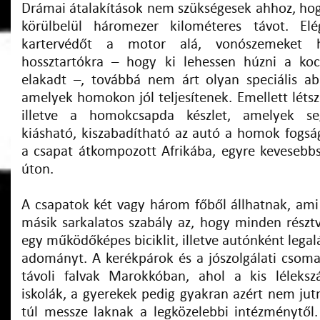
Drámai átalakítások nem szükségesek ahhoz, hogy
körülbelül háromezer kilométeres távot. Elé
kartervédőt a motor alá, vonószemeket h
hossztartókra – hogy ki lehessen húzni a ko
elakadt –, továbbá nem árt olyan speciális ab
amelyek homokon jól teljesítenek. Emellett léts
illetve a homokcsapda készlet, amelyek seg
kiásható, kiszabadítható az autó a homok fogsá
a csapat átkompozott Afrikába, egyre kevesebbs
úton.
A csapatok két vagy három főből állhatnak, ami 
másik sarkalatos szabály az, hogy minden rész
egy működőképes biciklit, illetve autónként leg
adományt. A kerékpárok és a jószolgálati csoma
távoli falvak Marokkóban, ahol a kis léleks
iskolák, a gyerekek pedig gyakran azért nem jut
túl messze laknak a legközelebbi intézménytől