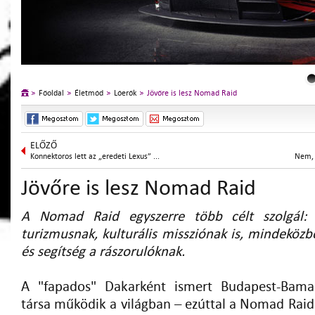
Főoldal
Életmód
Lóerők
Jövőre is lesz Nomad Raid
ELŐZŐ
Konnektoros lett az „eredeti Lexus” ...
Nem, 
Jövőre is lesz Nomad Raid
A Nomad Raid egyszerre több célt szolgál: 
turizmusnak, kulturális missziónak is, mindeköz
és segítség a rászorulóknak.
A "fapados" Dakarként ismert Budapest-Bama
társa működik a világban – ezúttal a Nomad Raid 