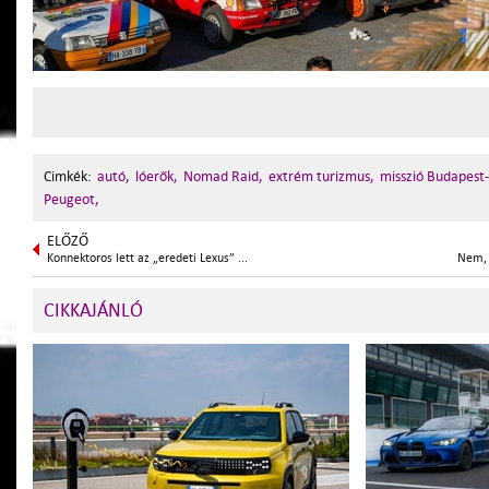
Cimkék:
autó,
lóerők,
Nomad Raid,
extrém turizmus,
misszió Budapest
Peugeot,
ELŐZŐ
Konnektoros lett az „eredeti Lexus” ...
Nem, 
CIKKAJÁNLÓ