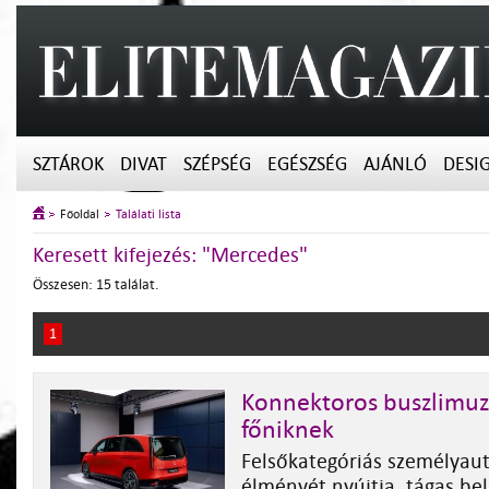
SZTÁROK
DIVAT
SZÉPSÉG
EGÉSZSÉG
AJÁNLÓ
DESI
Főoldal
Találati lista
Keresett kifejezés: "Mercedes"
Összesen: 15 találat.
1
Konnektoros buszlimuz
főniknek
Felsőkategóriás személyaut
élményét nyújtja, tágas bel