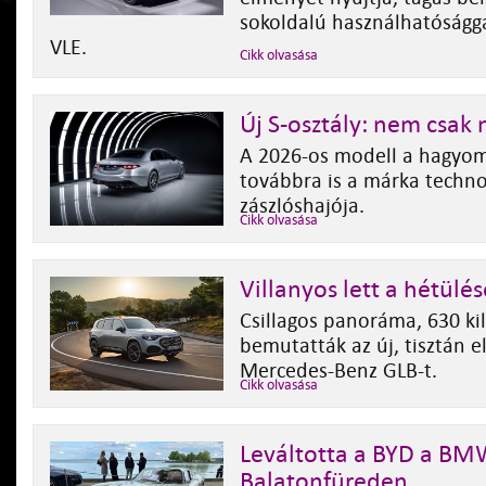
sokoldalú használhatóságga
VLE.
Cikk olvasása
Új S-osztály: nem csak
A 2026-os modell a hagyo
továbbra is a márka techno
zászlóshajója.
Cikk olvasása
Villanyos lett a hétülé
Csillagos panoráma, 630 ki
bemutatták az új, tisztán 
Mercedes‑Benz GLB-t.
Cikk olvasása
Leváltotta a BYD a BM
Balatonfüreden