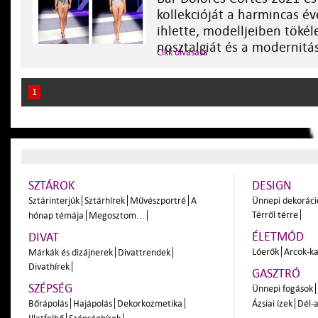
kollekcióját a harmincas év
ihlette, modelljeiben tökél
nosztalgiát és a modernitás
Cikk olvasása
1
SZTÁROK
DESIGN
Sztárinterjúk
Sztárhírek
Művészportré
A
Ünnepi dekoráci
Térről térre
hónap témája
Megosztom...
ÉLETMÓD
DIVAT
Lóerők
Arcok-ka
Márkák és dizájnerek
Divattrendek
Divathírek
GASZTRÓ
SZÉPSÉG
Ünnepi fogások
Bőrápolás
Hajápolás
Dekorkozmetika
Ázsiai ízek
Dél-a