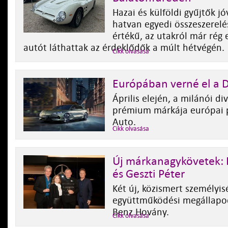
Hazai és külföldi gyűjtők jó
hatvan egyedi összeszerelé
értékű, az utakról már rég 
autót láthattak az érdeklődők a múlt hétvégén.
Cikk olvasása
Európában verné el a D
Április elején, a milánói di
prémium márkája európai p
Auto.
Cikk olvasása
Új márkanagykövetek:
és Geszti Péter
Két új, közismert személyis
együttműködési megállapo
Benz Hovány.
Cikk olvasása