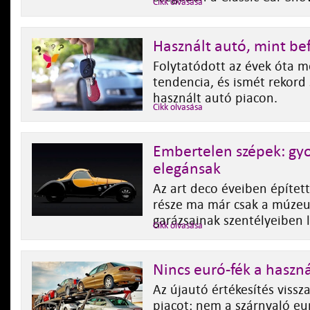
Cikk olvasása
Használt autó, mint be
Folytatódott az évek óta m
tendencia, és ismét rekord 
használt autó piacon.
Cikk olvasása
Embertelen szépek: gyo
elegánsak
Az art deco éveiben építet
része ma már csak a múzeu
garázsainak szentélyeiben l
Cikk olvasása
Nincs euró-fék a haszn
Az újautó értékesítés vissz
piacot: nem a szárnyaló eu