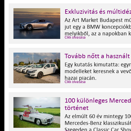
Exkluzivitás és múltid
Az Art Market Budapest műv
jut egy a BMW koncepciókb
melyikből, az a napokban k
Cikk olvasása
Tovább nőtt a használt
Egy kutatás kimutatta: egy
modelleket keresnek a vevő
hazai piacán.
Cikk olvasása
100 különleges Merced
történet
Az elmúlt 60 év mintegy 10
Mercedes-Benz klasszikusá
Szegeden a Classic Car Sh