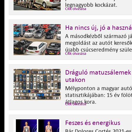
legnagyobb kockázat.
Cikk olvasása
Ha nincs új, jó a haszná
A másodkézből származó já
megoldást az autót kereső
újabb csúcseredmény szüle
Cikk olvasása
Dráguló matuzsálemek
utakon
Mélyponton a magyar autóá
statisztikájában: 15 év fölö
átlagos kora.
Cikk olvasása
Feszes és energikus
Bár Dolores Cortés 2021-e