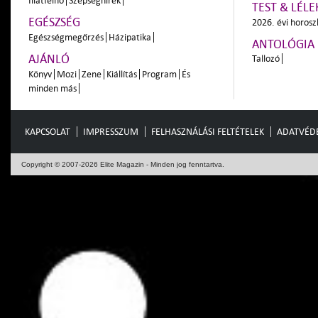
Illatfelhő
Szépséghírek
TEST & LÉLE
EGÉSZSÉG
2026. évi horos
Egészségmegőrzés
Házipatika
ANTOLÓGIA
AJÁNLÓ
Tallozó
Könyv
Mozi
Zene
Kiállítás
Program
És
minden más
KAPCSOLAT
IMPRESSZUM
FELHASZNÁLÁSI FELTÉTELEK
ADATVÉD
Copyright © 2007-2026 Elite Magazin - Minden jog fenntartva.