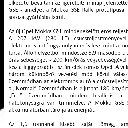
elkezdte beváltani az ígéreteit: minap jelentet
GSE - amelyet a Mokka GSE Rally prototípusa 
sorozatgyártásba kerül.
Az új Opel Mokka GSE mindenekelőtt erős teljesí
A 207 kW (280 LE) csúcsteljesítményével 
elektromos autó ugyanolyan erős lesz, mint a mo
társa. Álló helyzetből mindössze 5,9 másodperc a
órás sebességet - 200 km/órás végsebességéve
lesz a leggyorsabb tisztán elektromos Opel. A vil
három különböző vezetési mód közül válasz
üzemmódban az elektromos autó a csúcsteljesítm
a „Normal” üzemmódban is eljuthat 180 km/órá
„Eco” üzemmódban minden beállítás a l
hatékonyságra van trimmelve. A Mokka GSE 5
akkumulátorban tárolja az energiát.
Az 1,6 tonnánál kisebb saját tömeg, am