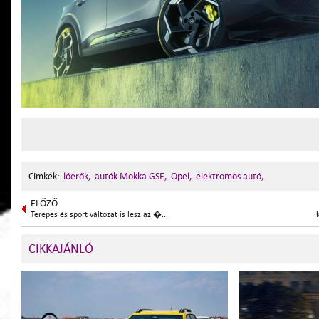
Cimkék:
lóerők,
autók Mokka GSE,
Opel,
elektromos autó,
ELŐZŐ
Terepes és sport változat is lesz az �...
I
CIKKAJÁNLÓ