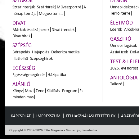
SZTÁROK
DESIGN
Sztárinterjúk
Sztárhírek
Művészportré
A
Ünnepi dekoráci
Térről térre
hónap témája
Megosztom...
ÉLETMÓD
DIVAT
Lóerők
Arcok-ka
Márkák és dizájnerek
Divattrendek
Divathírek
GASZTRÓ
SZÉPSÉG
Ünnepi fogások
Bőrápolás
Hajápolás
Dekorkozmetika
Ázsiai ízek
Dél-a
Illatfelhő
Szépséghírek
TEST & LÉLE
EGÉSZSÉG
2026. évi horos
Egészségmegőrzés
Házipatika
ANTOLÓGIA
AJÁNLÓ
Tallozó
Könyv
Mozi
Zene
Kiállítás
Program
És
minden más
KAPCSOLAT
IMPRESSZUM
FELHASZNÁLÁSI FELTÉTELEK
ADATVÉD
Copyright © 2007-2026 Elite Magazin - Minden jog fenntartva.