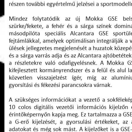
részen további egyértelmű jelzései a sportmodell
Mindez folytatódik az új Mokka GSE bels
szürke/fekete, a fehér és a sárga színek domin
másodpilóta speciális Alcantara GSE sportülé
fejtámlákkal, amelyek optimálisan integrálják a 
ülések jellegzetes megjelenését a huzatok közep
és a sárga varrás adja és az Alcantara ajtóbetéte
a részletekre való odafigyelésnek. A Mokka 
kifejlesztett kormányrendszer és a felül és alul 
közvetlen visszajelzést ígér, míg az alumí
gyorsítási és fékezési parancsokra várnak.
A szükséges információkat a vezető a sokféleké
10 colos digitális vezetői információs kijelzőn
érintőképernyőn kapja meg. Ez tartalmazza a GSE
a G-erő kijelzését, a gyorsulási értékeket, az 
adatokat és még sok mást. A kijelzőket is a GSE-