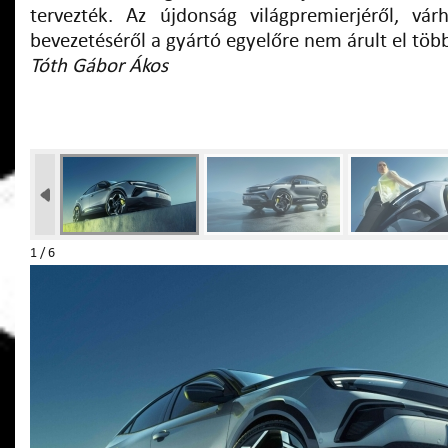
tervezték. Az újdonság világpremierjéről, vár
bevezetéséről a gyártó egyelőre nem árult el töb
Tóth Gábor Ákos
1 / 6