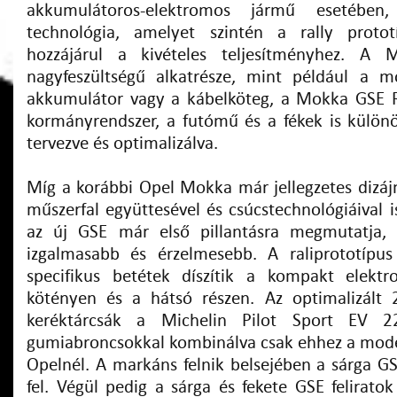
akkumulátoros-elektromos jármű esetében
technológia, amelyet szintén a rally protot
hozzájárul a kivételes teljesítményhez. 
nagyfeszültségű alkatrésze, mint például a mo
akkumulátor vagy a kábelköteg, a Mokka GSE R
kormányrendszer, a futómű és a fékek is különö
tervezve és optimalizálva.
Míg a korábbi Opel Mokka már jellegzetes dizájnjá
műszerfal együttesével és csúcstechnológiáival is
az új GSE már első pillantásra megmutatja,
izgalmasabb és érzelmesebb. A raliprototípus 
specifikus betétek díszítik a kompakt elekt
kötényen és a hátsó részen. Az optimalizált
keréktárcsák a Michelin Pilot Sport EV 
gumiabroncsokkal kombinálva csak ehhez a mode
Opelnél. A markáns felnik belsejében a sárga G
fel. Végül pedig a sárga és fekete GSE feliratok