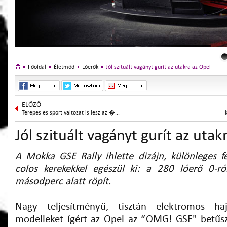
Főoldal
Életmód
Lóerők
Jól szituált vagányt gurít az utakra az Opel
ELŐZŐ
Terepes és sport változat is lesz az �...
I
Jól szituált vagányt gurít az utak
A Mokka GSE Rally ihlette dizájn, különleges fe
colos kerekekkel egészül ki: a 280 lóerő 0-r
másodperc alatt röpít.
Nagy teljesítményű, tisztán elektromos haj
modelleket ígért az Opel az “OMG! GSE" betűs