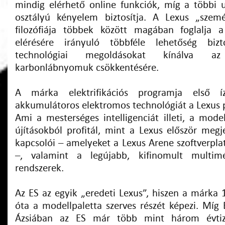
mindig elérhető online funkciók, míg a többi 
osztályú kényelem biztosítja. A Lexus „szemé
filozófiája többek között magában foglalja 
elérésére irányuló többféle lehetőség bizt
technológiai megoldásokat kínálva 
karbonlábnyomuk csökkentésére.
A márka elektrifikációs programja első 
akkumulátoros elektromos technológiát a Lexus
Ami a mesterséges intelligenciát illeti, a mode
újításokból profitál, mint a Lexus először meg
kapcsolói – amelyeket a Lexus Arene szoftverpla
–, valamint a legújabb, kifinomult multimé
rendszerek.
Az ES az egyik „eredeti Lexus”, hiszen a márka 
óta a modellpaletta szerves részét képezi. Míg
Ázsiában az ES már több mint három évtiz