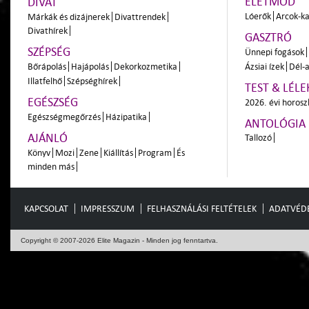
ÉLETMÓD
DIVAT
Lóerők
Arcok-ka
Márkák és dizájnerek
Divattrendek
Divathírek
GASZTRÓ
SZÉPSÉG
Ünnepi fogások
Bőrápolás
Hajápolás
Dekorkozmetika
Ázsiai ízek
Dél-a
Illatfelhő
Szépséghírek
TEST & LÉLE
EGÉSZSÉG
2026. évi horos
Egészségmegőrzés
Házipatika
ANTOLÓGIA
AJÁNLÓ
Tallozó
Könyv
Mozi
Zene
Kiállítás
Program
És
minden más
KAPCSOLAT
IMPRESSZUM
FELHASZNÁLÁSI FELTÉTELEK
ADATVÉD
Copyright © 2007-2026 Elite Magazin - Minden jog fenntartva.