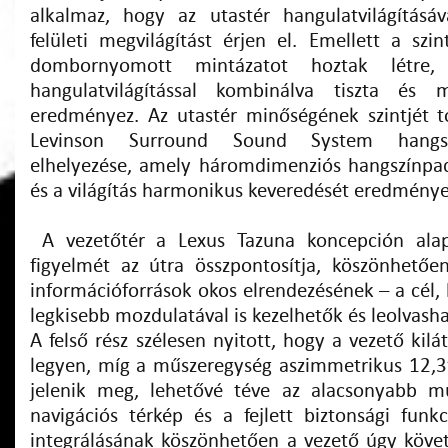
alkalmaz, hogy az utastér hangulatvilágításá
felületi megvilágítást érjen el. Emellett a szi
dombornyomott mintázatot hoztak létre
hangulatvilágítással kombinálva tiszta és 
eredményez. Az utastér minőségének szintjét 
Levinson Surround Sound System hangsz
elhelyezése, amely háromdimenziós hangszínpa
és a világítás harmonikus keveredését eredménye
A vezetőtér a Lexus Tazuna koncepción alap
figyelmét az útra összpontosítja, köszönhetőe
információforrások okos elrendezésének – a cél,
legkisebb mozdulatával is kezelhetők és leolvash
A felső rész szélesen nyitott, hogy a vezető kilá
legyen, míg a műszeregység aszimmetrikus 12,3”
jelenik meg, lehetővé téve az alacsonyabb műs
navigációs térkép és a fejlett biztonsági fun
integrálásának köszönhetően a vezető úgy követh