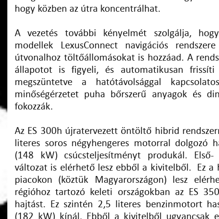
hogy közben az útra koncentrálhat.
A vezetés további kényelmét szolgálja, hog
modellek LexusConnect navigációs rendszere
útvonalhoz töltőállomásokat is hozzáad. A rendsz
állapotot is figyeli, és automatikusan frissíti
megszüntetve a hatótávolsággal kapcsolat
minőségérzetet puha bőrszerű anyagok és di
fokozzák.
Az ES 300h újratervezett öntöltő hibrid rendszerr
literes soros négyhengeres motorral dolgozó h
(148 kW) csúcsteljesítményt produkál. Első- 
változat is elérhető lesz ebből a kivitelből. Ez a
piacokon (köztük Magyarországon) lesz elérh
régióhoz tartozó keleti országokban az ES 35
hajtást. Ez szintén 2,5 literes benzinmotort ha
(182 kW) kínál. Ebből a kivitelből ugyancsak el