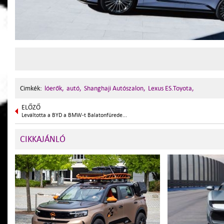
Cimkék:
lóerők,
autó,
Shanghaji Autószalon,
Lexus ES.Toyota,
ELŐZŐ
Leváltotta a BYD a BMW-t Balatonfürede...
CIKKAJÁNLÓ