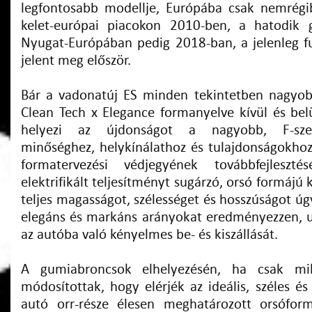
legfontosabb modellje, Európába csak nemrégi
kelet-európai piacokon 2010-ben, a hatodik g
Nyugat-Európában pedig 2018-ban, a jelenleg f
jelent meg először.
Bár a vadonatúj ES minden tekintetben nagyob
Clean Tech x Elegance formanyelve kívül és bel
helyezi az újdonságot a nagyobb, F-szeg
minőséghez, helykínálathoz és tulajdonságokhoz
formatervezési védjegyének továbbfejleszt
elektrifikált teljesítményt sugárzó, orsó formájú 
teljes magasságot, szélességet és hosszúságot úgy
elegáns és markáns arányokat eredményezzen, u
az autóba való kényelmes be- és kiszállását.
A gumiabroncsok elhelyezésén, ha csak mill
módosítottak, hogy elérjék az ideális, széles és 
autó orr-része élesen meghatározott orsófo