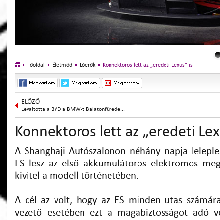
Főoldal
Életmód
Lóerők
Konnektoros lett az „eredeti Lexus” is
ELŐZŐ
Leváltotta a BYD a BMW-t Balatonfürede...
Konnektoros lett az „eredeti Lex
A Shanghaji Autószalonon néhány napja leleple
ES lesz az első akkumulátoros elektromos megh
kivitel a modell történetében.
A cél az volt, hogy az ES minden utas számára
vezető esetében ezt a magabiztosságot adó v