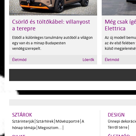
Csörlő és töltőkábel: villanyost
Még csak ígé
a terepre
Elettrica
Ebből a különleges tanulmány autóból a világon
Az új modell bemu
egy van és a minap Budapesten
az év első felében 
vendégszerepelt.
külső megjelenésé
Életmód
Lóerők
Életmód
SZTÁROK
DESIGN
Sztárinterjúk
Sztárhírek
Művészportré
A
Ünnepi dekoráci
Térről térre
hónap témája
Megosztom...