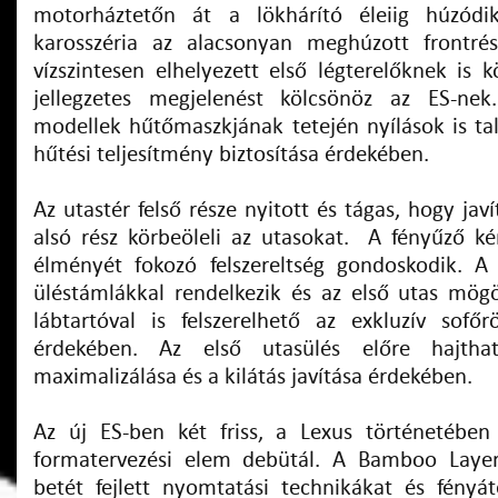
motorháztetőn át a lökhárító éleiig húzódi
karosszéria az alacsonyan meghúzott frontrés
vízszintesen elhelyezett első légterelőknek is 
jellegzetes megjelenést kölcsönöz az ES-nek
modellek hűtőmaszkjának tetején nyílások is tal
hűtési teljesítmény biztosítása érdekében.
Az utastér felső része nyitott és tágas, hogy javí
alsó rész körbeöleli az utasokat. A fényűző k
élményét fokozó felszereltség gondoskodik. A
üléstámlákkal rendelkezik és az első utas mögö
lábtartóval is felszerelhető az exkluzív sof
érdekében. Az első utasülés előre hajtha
maximalizálása és a kilátás javítása érdekében.
Az új ES-ben két friss, a Lexus történetében
formatervezési elem debütál. A Bamboo Layeri
betét fejlett nyomtatási technikákat és fényát