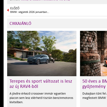
ELŐZŐ
BMW: végjáték 2026 januárban...
CIKKAJÁNLÓ
Terepes és sport változat is lesz
50 éves a B
az új RAV4-ből
gyűjtemény
A jövőre érkező crossover immár egyetlen
Dubajban tűnt fel
piacon sem lesz elérhető tisztán benzinmotoros
megfestett BMW 1
kivitelben.