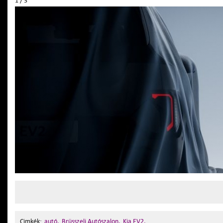
1 / 3
Cimkék:
autó,
Brüsszeli Autószalon,
Kia EV2,