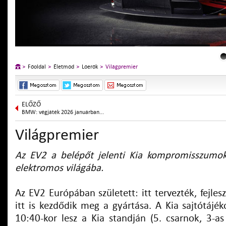
Főoldal
Életmód
Lóerők
Világpremier
ELŐZŐ
BMW: végjáték 2026 januárban...
Világpremier
Az EV2 a belépőt jelenti Kia kompromisszumok
elektromos világába.
Az EV2 Európában született: itt tervezték, fejle
itt is kezdődik meg a gyártása. A Kia sajtótájék
10:40-kor lesz a Kia standján (5. csarnok, 3-as