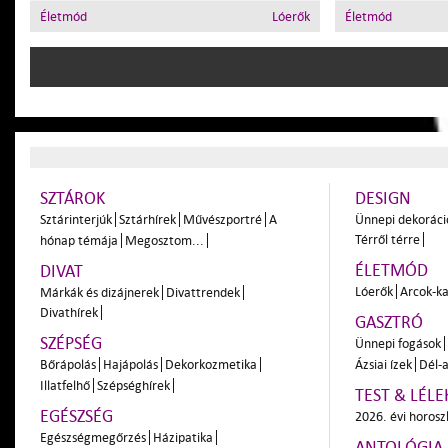
Életmód
Lóerők
Életmód
SZTÁROK
DESIGN
Sztárinterjúk
Sztárhírek
Művészportré
A
Ünnepi dekoráci
Térről térre
hónap témája
Megosztom...
ÉLETMÓD
DIVAT
Lóerők
Arcok-ka
Márkák és dizájnerek
Divattrendek
Divathírek
GASZTRÓ
SZÉPSÉG
Ünnepi fogások
Bőrápolás
Hajápolás
Dekorkozmetika
Ázsiai ízek
Dél-a
Illatfelhő
Szépséghírek
TEST & LÉLE
EGÉSZSÉG
2026. évi horos
Egészségmegőrzés
Házipatika
ANTOLÓGIA