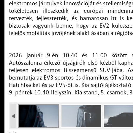
elektromos járművek innovációját és szellemiség
tökéletesen illeszkedik az európai mindenn
tervezték, fejlesztették, és hamarosan itt is k
biztosak vagyunk benne, hogy az EV2 kulcssze
felelős mobilitás jövőjének alakításában a régiób
2026 január 9-én 10:40 és 11:00 között a
Autószalonra érkező újságírók első kézből kapha
teljesen elektromos B-szegmensű SUV-jába. A
bemutatja az EV3 sportos és dinamikus GT-változ
Hatchbacket és az EV5-öt is. Kia sajtótájékoztat
9. péntek 10:40 Helyszín: Kia stand, 5. csarnok, 3