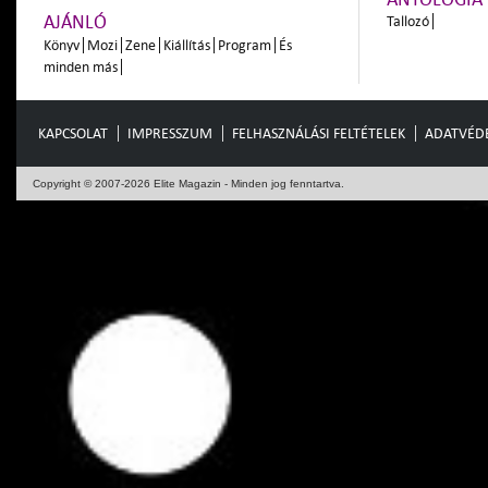
AJÁNLÓ
Tallozó
Könyv
Mozi
Zene
Kiállítás
Program
És
minden más
KAPCSOLAT
IMPRESSZUM
FELHASZNÁLÁSI FELTÉTELEK
ADATVÉD
Copyright © 2007-2026 Elite Magazin - Minden jog fenntartva.