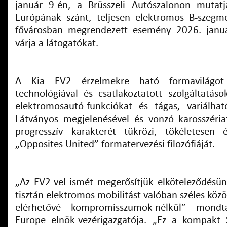
január 9-én, a Brüsszeli Autószalonon mutat
Európának szánt, teljesen elektromos B-szegm
fővárosban megrendezett esemény 2026. januá
várja a látogatókat.
A Kia EV2 érzelmekre ható formavilágo
technológiával és csatlakoztatott szolgáltatás
elektromosautó-funkciókat és tágas, variálhat
Látványos megjelenésével és vonzó karosszéri
progresszív karakterét tükrözi, tökéletesen 
„Opposites United” formatervezési filozófiáját.
„Az EV2-vel ismét megerősítjük elköteleződésün
tisztán elektromos mobilitást valóban széles kö
elérhetővé – kompromisszumok nélkül” – mondta
Europe elnök-vezérigazgatója. „Ez a kompak