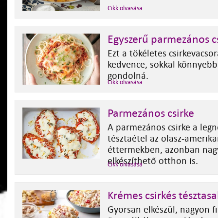
Cikk olvasása
Egyszerű parmezános c
Ezt a tökéletes csirkevacso
kedvence, sokkal könnyebb 
gondolná.
Cikk olvasása
Parmezános csirke
A parmezános csirke a leg
tésztaétel az olasz-amerikai
éttermekben, azonban na
elkészíthető otthon is.
Cikk olvasása
Krémes csirkés tésztasa
Gyorsan elkészül, nagyon f