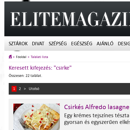
SZTÁROK
DIVAT
SZÉPSÉG
EGÉSZSÉG
AJÁNLÓ
DESI
Főoldal
Találati lista
Keresett kifejezés: "csirke"
Összesen: 22 találat.
1
2
>
Utolsó
Csirkés Alfredo lasagne
Egy krémes tejszínes tészta
gyorsan és egyszerűen elké