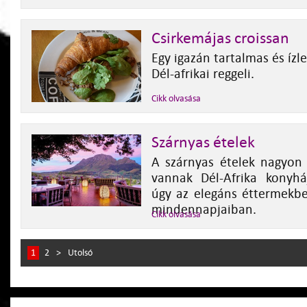
Csirkemájas croissan
Egy igazán tartalmas és ízle
Dél-afrikai reggeli.
Cikk olvasása
Szárnyas ételek
A szárnyas ételek nagyon 
vannak Dél-Afrika konyhá
úgy az elegáns éttermekbe
mindennapjaiban.
Cikk olvasása
1
2
>
Utolsó