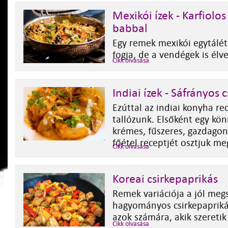
Mexikói ízek - Karfiolos
babbal
Egy remek mexikói egytálét
fogja, de a vendégek is élve
Cikk olvasása
Indiai ízek - Sáfrányos c
Ezúttal az indiai konyha re
tallózunk. Elsőként egy kö
krémes, fűszeres, gazdagon í
főétel receptjét osztjuk me
Cikk olvasása
Koreai csirkepaprikás
Remek variációja a jól meg
hagyományos csirkepaprik
azok számára, akik szeretik 
Cikk olvasása