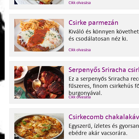
Cikk olvasása
Csirke parmezán
Kiváló és könnyen követhet
és csodálatosan néz ki.
Cikk olvasása
Serpenyős Sriracha csir
Ez a serpenyős Sriracha rec
fűszeres, finom csirkehús f
burgonyával.
Cikk olvasása
Csirkecomb chakalakáv
Egyszerű, ízletes és gyorsa
ebédre akár vacsorára.