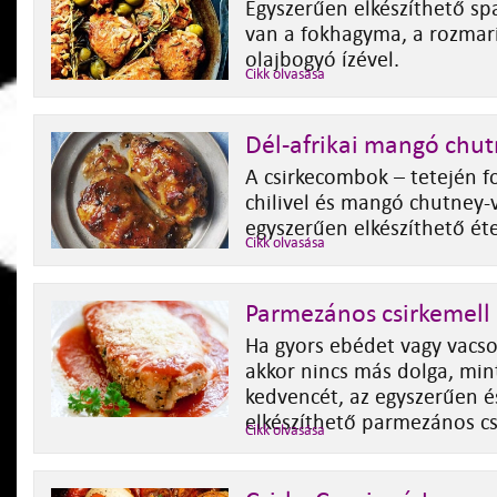
Egyszerűen elkészíthető spa
van a fokhagyma, a rozmari
olajbogyó ízével.
Cikk olvasása
Dél-afrikai mangó chut
A csirkecombok – tetején 
chilivel és mangó chutney-v
egyszerűen elkészíthető éte
Cikk olvasása
Parmezános csirkemell
Ha gyors ebédet vagy vacsor
akkor nincs más dolga, mint
kedvencét, az egyszerűen é
elkészíthető parmezános csi
Cikk olvasása