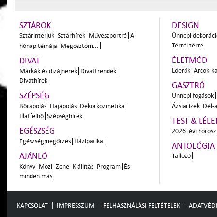
SZTÁROK
DESIGN
Sztárinterjúk
Sztárhírek
Művészportré
A
Ünnepi dekoráci
Térről térre
hónap témája
Megosztom...
ÉLETMÓD
DIVAT
Lóerők
Arcok-ka
Márkák és dizájnerek
Divattrendek
Divathírek
GASZTRÓ
SZÉPSÉG
Ünnepi fogások
Bőrápolás
Hajápolás
Dekorkozmetika
Ázsiai ízek
Dél-a
Illatfelhő
Szépséghírek
TEST & LÉLE
EGÉSZSÉG
2026. évi horos
Egészségmegőrzés
Házipatika
ANTOLÓGIA
AJÁNLÓ
Tallozó
Könyv
Mozi
Zene
Kiállítás
Program
És
minden más
KAPCSOLAT
IMPRESSZUM
FELHASZNÁLÁSI FELTÉTELEK
ADATVÉD