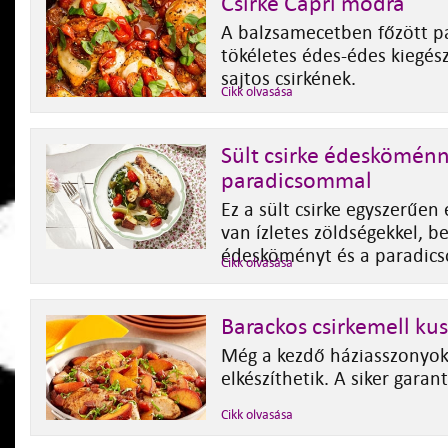
Csirke Capri módra
A balzsamecetben főzött 
tökéletes édes-édes kiegés
sajtos csirkének.
Cikk olvasása
Sült csirke édesköménn
paradicsommal
Ez a sült csirke egyszerűen 
van ízletes zöldségekkel, be
édesköményt és a paradic
Cikk olvasása
Barackos csirkemell kus
Még a kezdő háziasszonyok
elkészíthetik. A siker garant
Cikk olvasása