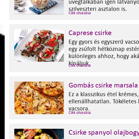
üvegtálkában igen látványo
szilveszteri asztalon is.
Cikk olvasása
Caprese csirke
Egy gyors és egyszerű vacso
egy zsúfolt hétköznap estér
különleges ahhoz, hogy aká
kínáljuk.
Cikk olvasása
Gombás csirke marsala
Ez a klasszikus étel krémes,
ellenállhatatlan. Tökéletes
vacsora.
Cikk olvasása
Csirke spanyol olajbog