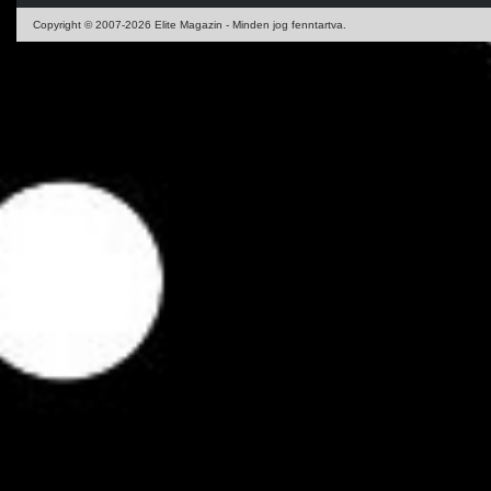
Copyright © 2007-2026 Elite Magazin - Minden jog fenntartva.