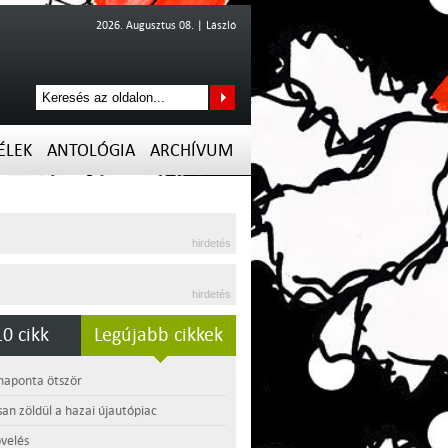
2026. Augusztus 08. | László
ÉLEK
ANTOLÓGIA
ARCHÍVUM
hirdetés
hirdetés
0 cikk
Legújabb cikkek
 naponta ötször
an zöldül a hazai újautópiac
velés