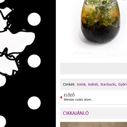
Cimkék:
italok,
koktél,
Starbucks,
Győri
ELŐZŐ
Mentás csokis álom...
CIKKAJÁNLÓ