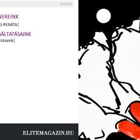
hirdetés
NEREINK
S RENÁTA
GÁLTATÁSAINK
atásaink