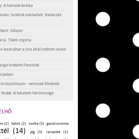
y: A hamvak királya
atalin: Szobrok indulatból. Rabóczky
llent: Gikszer
ria: Tibeti orgona
lezárulhat a Líra által indított utolsó
argó Irodalmi Fesztivál
rjaiban
os buszlimuzin - nemcsak főniknek
 Stubb: A hatalom háromszöge
ELHŐ
m (2)
Italok (2)
vodka (3)
gasztronómia
ktél (14)
jég (3)
receptek (2)