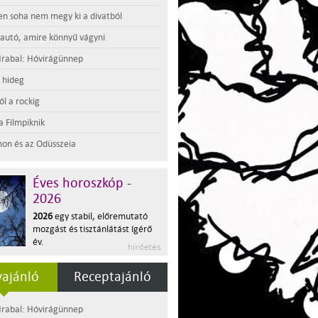
en soha nem megy ki a divatból
 autó, amire könnyű vágyni
rabal: Hóvirágünnep
t hideg
l a rockig
a Filmpiknik
on és az Odüsszeia
Éves horoszkóp -
2026
2026
egy stabil, előremutató
mozgást és tisztánlátást ígérő
év.
ajánló
Receptajánló
rabal: Hóvirágünnep