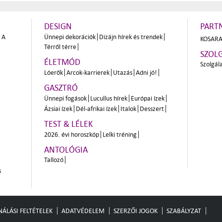
DESIGN
PART
A
Ünnepi dekorációk
Dizájn hírek és trendek
KOSARA
Térről térre
SZOL
ÉLETMÓD
Szolgál
Lóerők
Arcok-karrierek
Utazás
Adni jó!
GASZTRÓ
Ünnepi fogások
Lucullus hírek
Európai ízek
Ázsiai ízek
Dél-afrikai ízek
Italok
Desszert
TEST & LÉLEK
2026. évi horoszkóp
Lelki tréning
ANTOLÓGIA
Tallozó
s
ÁLÁSI FELTÉTELEK
ADATVÉDELEM
SZERZŐI JOGOK
SZABÁLYZAT