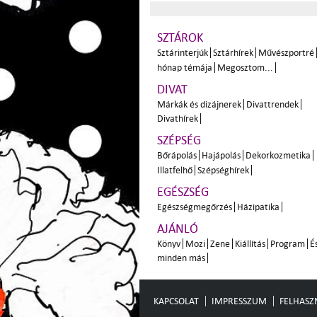
SZTÁROK
Sztárinterjúk
Sztárhírek
Művészportré
hónap témája
Megosztom...
DIVAT
Márkák és dizájnerek
Divattrendek
Divathírek
SZÉPSÉG
Bőrápolás
Hajápolás
Dekorkozmetika
Illatfelhő
Szépséghírek
EGÉSZSÉG
Egészségmegőrzés
Házipatika
AJÁNLÓ
Könyv
Mozi
Zene
Kiállítás
Program
É
minden más
KAPCSOLAT
IMPRESSZUM
FELHASZN