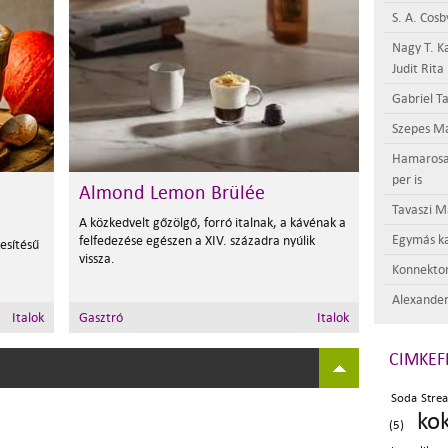
S. A. Cosb
Nagy T. K
Judit Rita
Gabriel Ta
Szepes Má
Hamarosan 
per is
Almond Lemon Brülée
Tavaszi M
A közkedvelt gőzölgő, forró italnak, a kávénak a
Egymás ka
felfedezése egészen a XIV. századra nyúlik
esítésű
vissza.
Konnektor
Alexander
Italok
Gasztró
Italok
CIMKEF
Soda Strea
ko
(5)