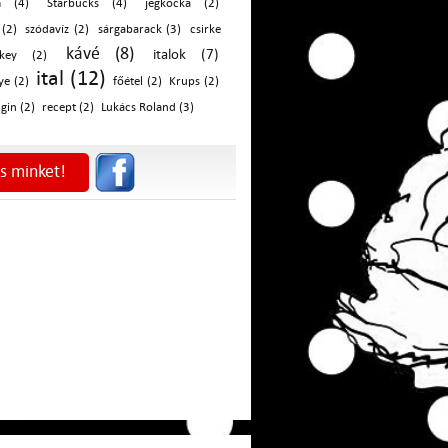
m (4)
Starbucks (4)
jégkocka (2)
(2)
szódavíz (2)
sárgabarack (3)
csirke
kávé (8)
italok (7)
skey (2)
ital (12)
ye (2)
főétel (2)
Krups (2)
gin (2)
recept (2)
Lukács Roland (3)
s minket!