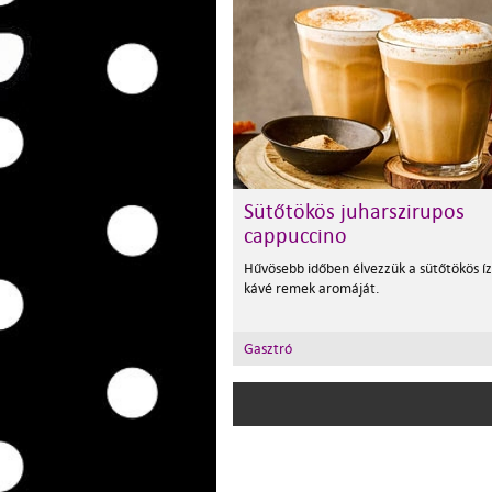
Sütőtökös juharszirupos
cappuccino
Hűvösebb időben élvezzük a sütőtökös íz
kávé remek aromáját.
Gasztró