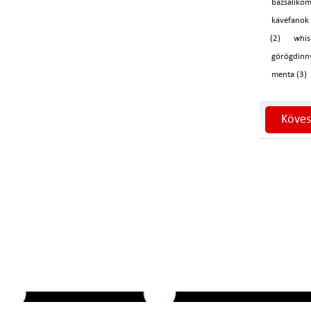
bazsaliko
kávéfanok 
(2)
whi
görögdinn
menta (3)
Köves