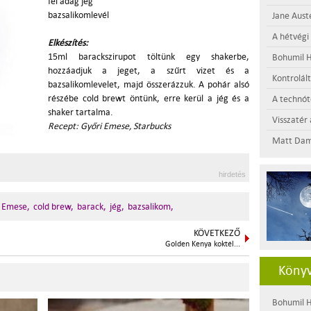
fél adag jég
bazsalikomlevél
Jane Aust
A hétvégi
Elkészítés:
15ml barackszirupot töltünk egy shakerbe,
Bohumil H
hozzáadjuk a jeget, a szűrt vizet és a
Kontrolál
bazsalikomlevelet, majd összerázzuk. A pohár alsó
részébe cold brewt öntünk, erre kerül a jég és a
A technótó
shaker tartalma.
Visszatér 
Recept: Győri Emese, Starbucks
Matt Dam
hirdetés
 Emese,
cold brew,
barack,
jég,
bazsalikom,
KÖVETKEZŐ
Golden Kenya koktél...
Könyv
Bohumil H