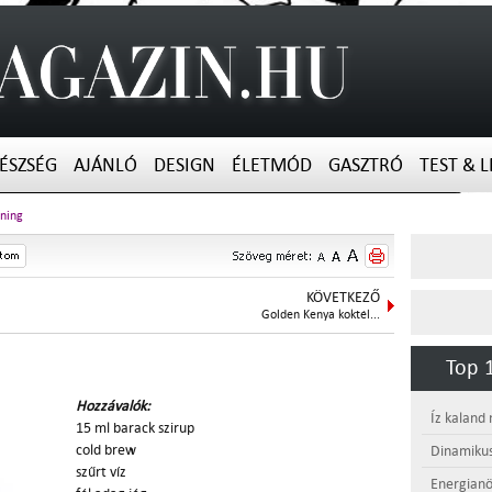
ÉSZSÉG
AJÁNLÓ
DESIGN
ÉLETMÓD
GASZTRÓ
TEST & L
ning
KÖVETKEZŐ
Golden Kenya koktél...
Top 1
Hozzávalók:
Íz kaland
15 ml barack szirup
cold brew
Dinamikus
szűrt víz
Energianö