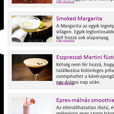
Cikk olvasása
Smoked Margarita
A Margarita az egyik legnép
világon. Egyik legfontosab
kell hozzá sok alapanyag.
Cikk olvasása
Eszpresszó Martini füs
Kétség nem fér hozzá, hogy
találkozása különleges pill
csempészhet a kávérajong
egy dolgos nap után.
Cikk olvasása
Epres-málnás smoothi
Az ellenállhatatlan illatú, 
mélyvörös eper szinte bármi