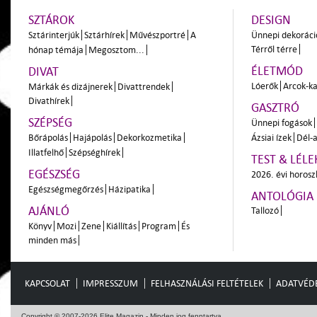
SZTÁROK
DESIGN
Sztárinterjúk
Sztárhírek
Művészportré
A
Ünnepi dekoráci
Térről térre
hónap témája
Megosztom...
ÉLETMÓD
DIVAT
Lóerők
Arcok-ka
Márkák és dizájnerek
Divattrendek
Divathírek
GASZTRÓ
SZÉPSÉG
Ünnepi fogások
Bőrápolás
Hajápolás
Dekorkozmetika
Ázsiai ízek
Dél-a
Illatfelhő
Szépséghírek
TEST & LÉLE
EGÉSZSÉG
2026. évi horos
Egészségmegőrzés
Házipatika
ANTOLÓGIA
AJÁNLÓ
Tallozó
Könyv
Mozi
Zene
Kiállítás
Program
És
minden más
KAPCSOLAT
IMPRESSZUM
FELHASZNÁLÁSI FELTÉTELEK
ADATVÉD
Copyright © 2007-2026 Elite Magazin - Minden jog fenntartva.