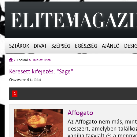
SZTÁROK
DIVAT
SZÉPSÉG
EGÉSZSÉG
AJÁNLÓ
DESI
Főoldal
Találati lista
Keresett kifejezés: "Sage"
Összesen: 4 találat.
1
Affogato
Az Affogato nem más, mint 
desszert, amelyben találkoz
vanília fagylalt és a menny