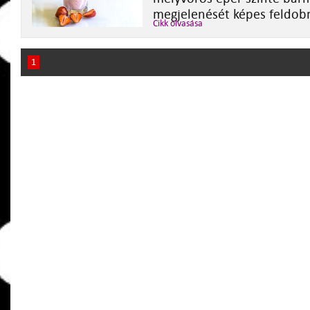
megjelenését képes feldobn
Cikk olvasása
1