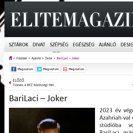
SZTÁROK
DIVAT
SZÉPSÉG
EGÉSZSÉG
AJÁNLÓ
DESI
Főoldal
Ajánló
Zene
BariLaci – Joker
ELŐZŐ
Tízéves a BFZ Közösségi Hét...
BariLaci – Joker
2023 év végé
Azahriah-val 
stúdióba v
BariLaci, má