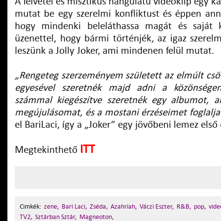
A felvétel és misztikus hangulatú videóklip egy k
mutat be egy szerelmi konfliktust és éppen anny
hogy mindenki beleláthassa magát és saját k
üzenettel, hogy bármi történjék, az igaz szerel
leszünk a Jolly Joker, ami mindenen felül mutat.
„Rengeteg szerzeményem született az elmúlt csö
egyesével szeretnék majd adni a közönség
számmal kiegészítve szeretnék egy albumot, a
megújulásomat, és a mostani érzéseimet foglalj
el BariLaci, így a „Joker” egy jövőbeni lemez első
ITT
Megtekinthető
Cimkék:
zene,
Bari Laci,
Zséda,
Azahriah,
Váczi Eszter,
R&B,
pop,
vide
TV2,
Sztárban Sztár,
Magneoton,