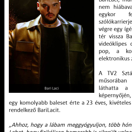
nem hiábava
egykor fe
szólókarrier
végre egy ígér
tér vissza B
videóklipes 
pop, a ko
elektronikus 
A TV2 Sztá
műsorában 
láthatta a
Bari Laci
képernyőjén,
egy komolyabb baleset érte a 23 éves, kivételes
rendelkező BariLacit.
„Ahhoz, hogy a lábam meggyógyuljon, több hón