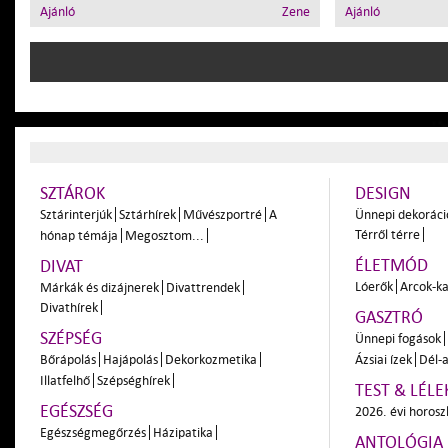
Ajánló
Zene
Ajánló
SZTÁROK
DESIGN
Sztárinterjúk
Sztárhírek
Művészportré
A
Ünnepi dekoráci
Térről térre
hónap témája
Megosztom...
ÉLETMÓD
DIVAT
Lóerők
Arcok-ka
Márkák és dizájnerek
Divattrendek
Divathírek
GASZTRÓ
SZÉPSÉG
Ünnepi fogások
Bőrápolás
Hajápolás
Dekorkozmetika
Ázsiai ízek
Dél-a
Illatfelhő
Szépséghírek
TEST & LÉLE
EGÉSZSÉG
2026. évi horos
Egészségmegőrzés
Házipatika
ANTOLÓGIA