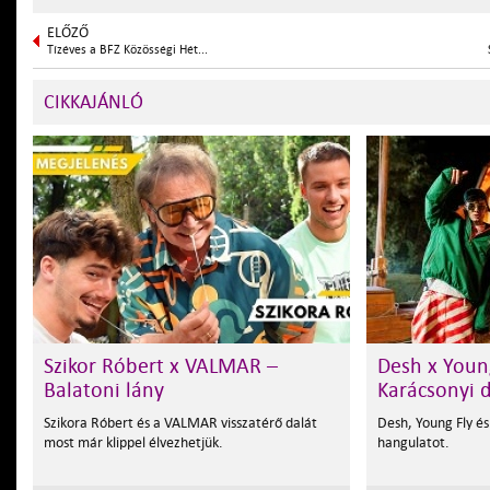
ELŐZŐ
Tízéves a BFZ Közösségi Hét...
CIKKAJÁNLÓ
Szikor Róbert x VALMAR –
Desh x Young
Balatoni lány
Karácsonyi d
Szikora Róbert és a VALMAR visszatérő dalát
Desh, Young Fly é
most már klippel élvezhetjük.
hangulatot.