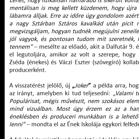
Lehet, hogy fizikálisan hamarabb is sikerült volna,
mentálisan is meg kellett küzdenem, hogy újra t
lábamra álljak. Erre az időre úgy gondolom azért 
a nagy Sztárban Sztáros kavalkád után picit 
megvizsgáljam, hogyan tudnék megújulni zeneile
jól vagyok, és pontosan tudom mit szeretnék, k
tennem”
– mesélte az előadó, akit a Dalfutár 9.
el legutoljára, amikor az volt a szerepe, hogy 
Zséda (énekes) és Váczi Eszter (szövegíró) kollab
producerként.
A visszatérést jelölő, új
„
Joker
”
a példa arra, hog
az irányt, amelyben ki tud teljesedni:
„Valami t
Populárisat, mégis művészit, nem szokásos ele
mind vizuálban. Most úgy érzem ez az a hang
éneklésben és produceri munkában is a lehető
lenni”
– mondta el az Ének Iskolája egykori felfede