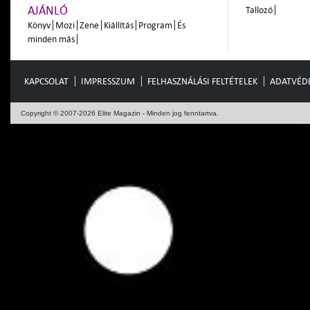
AJÁNLÓ
Tallozó
Könyv
Mozi
Zene
Kiállítás
Program
És
minden más
KAPCSOLAT
IMPRESSZUM
FELHASZNÁLÁSI FELTÉTELEK
ADATVÉD
Copyright © 2007-2026 Elite Magazin - Minden jog fenntartva.