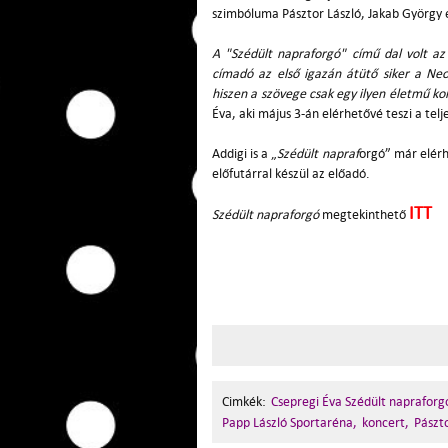
szimbóluma Pásztor László, Jakab György 
A "Szédült napraforgó" című dal volt az 
címadó az első igazán átütő siker a N
hiszen a szövege csak egy ilyen életmű kon
Éva, aki május 3-án elérhetővé teszi a telj
Addigi is a „
Szédült napraf
orgó” már elérh
előfutárral készül az előadó.
ITT
Szédült napraforgó
megtekinthető
Cimkék:
Csepregi Éva Szédült napraforg
Papp László Sportaréna,
koncert,
Pászto