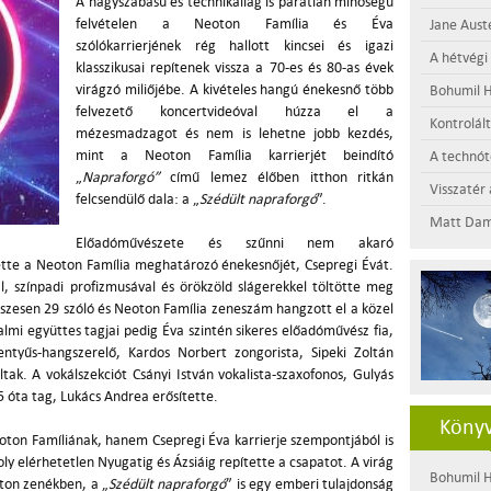
A nagyszabású és technikailag is páratlan minőségű
felvételen a Neoton Família és Éva
Jane Aust
szólókarrierjének rég hallott kincsei és igazi
A hétvégi
klasszikusai repítenek vissza a 70-es és 80-as évek
virágzó miliőjébe. A kivételes hangú énekesnő több
Bohumil H
felvezető koncertvideóval húzza el a
Kontrolál
mézesmadzagot és nem is lehetne jobb kezdés,
mint a Neoton Família karrierjét beindító
A technótó
„
Napraforgó”
című lemez élőben itthon ritkán
Visszatér 
felcsendülő dala: a „
Szédült napraforgó
”.
Matt Dam
Előadóművészete és szűnni nem akaró
ette a Neoton Família meghatározó énekesnőjét, Csepregi Évát.
l, színpadi profizmusával és örökzöld slágerekkel töltötte meg
sszesen 29 szóló és Neoton Família zeneszám hangzott el a közel
lmi együttes tagjai pedig Éva szintén sikeres előadóművész fia,
entyűs-hangszerelő, Kardos Norbert zongorista, Sipeki Zoltán
ltak. A vokálszekciót Csányi István vokalista-szaxofonos, Gulyás
05 óta tag, Lukács Andrea erősítette.
Könyv
ton Famíliának, hanem Csepregi Éva karrierje szempontjából is
oly elérhetetlen Nyugatig és Ázsiáig repítette a csapatot. A virág
Bohumil H
oton zenékben, a „
Szédült napraforgó
” is egy emberi tulajdonság