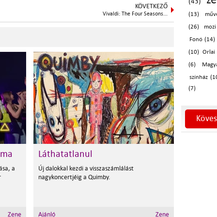
(43)
KÖVETKEZŐ
Vivaldi: The Four Seasons...
(13)
művé
(26)
mozi
Fonó (14)
(10)
Orlai
(6)
Magy
színház (1
(7)
Köves
mma
Láthatatlanul
ása, a
Új dalokkal kezdi a visszaszámlálást
r
nagykoncertjéig a Quimby.
Zene
Ajánló
Zene