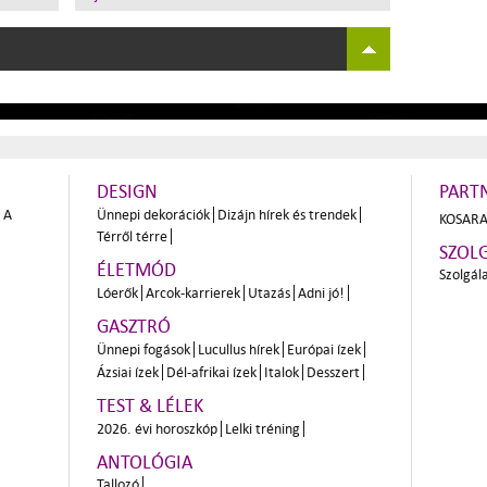
DESIGN
PART
A
Ünnepi dekorációk
Dizájn hírek és trendek
KOSARA
Térről térre
SZOL
ÉLETMÓD
Szolgál
Lóerők
Arcok-karrierek
Utazás
Adni jó!
GASZTRÓ
Ünnepi fogások
Lucullus hírek
Európai ízek
Ázsiai ízek
Dél-afrikai ízek
Italok
Desszert
TEST & LÉLEK
2026. évi horoszkóp
Lelki tréning
ANTOLÓGIA
Tallozó