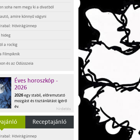
en soha nem megy ki a divatból
 autó, amire könnyű vágyni
rabal: Hóvirágünnep
t hideg
l a rockig
a Filmpiknik
on és az Odüsszeia
Éves horoszkóp -
2026
2026
egy stabil, előremutató
mozgást és tisztánlátást ígérő
év.
ajánló
Receptajánló
rabal: Hóvirágünnep