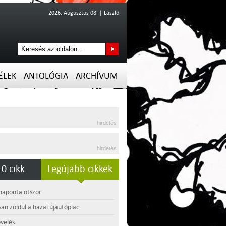
2026. Augusztus 08. | László
ÉLEK
ANTOLÓGIA
ARCHÍVUM
hirdetés
hirdetés
0 cikk
Legújabb cikkek
 naponta ötször
an zöldül a hazai újautópiac
velés