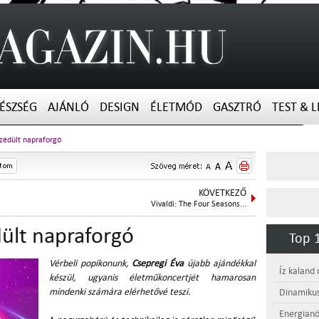
ÉSZSÉG
AJÁNLÓ
DESIGN
ÉLETMÓD
GASZTRÓ
TEST & L
Szédült napraforgó
KÖVETKEZŐ
Vivaldi: The Four Seasons...
dült napraforgó
Top 1
Vérbeli popikonunk,
Csepregi Éva
újabb ajándékkal
Íz kaland
készül, ugyanis életműkoncertjét hamarosan
mindenki számára elérhetővé teszi.
Dinamikus
Energianö