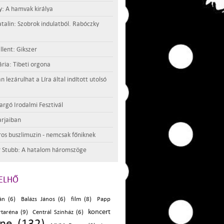
y: A hamvak királya
atalin: Szobrok indulatból. Rabóczky
llent: Gikszer
ria: Tibeti orgona
lezárulhat a Líra által indított utolsó
argó Irodalmi Fesztivál
rjaiban
os buszlimuzin - nemcsak főniknek
 Stubb: A hatalom háromszöge
ELHŐ
án (6)
Balázs János (6)
film (8)
Papp
koncert
rtaréna (9)
Centrál Színház (6)
ene (132)