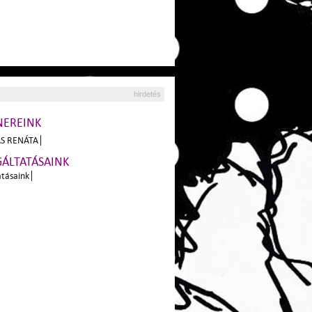
hirdetés
NEREINK
S RENÁTA
GÁLTATÁSAINK
atásaink