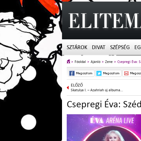
SZTÁROK
DIVAT
SZÉPSÉG
EG
Főoldal
Ajánló
Zene
Csepregi Éva: 
ELŐZŐ
Skatulya I. – Azahriah új albuma...
Csepregi Éva: Szé