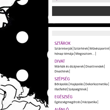
SZTÁROK
Sztárinterjúk
Sztárhírek
Művészportré
hónap témája
Megosztom...
DIVAT
Márkák és dizájnerek
Divattrendek
Divathírek
SZÉPSÉG
Bőrápolás
Hajápolás
Dekorkozmetika
Illatfelhő
Szépséghírek
EGÉSZSÉG
Egészségmegőrzés
Házipatika
AJÁNLÓ