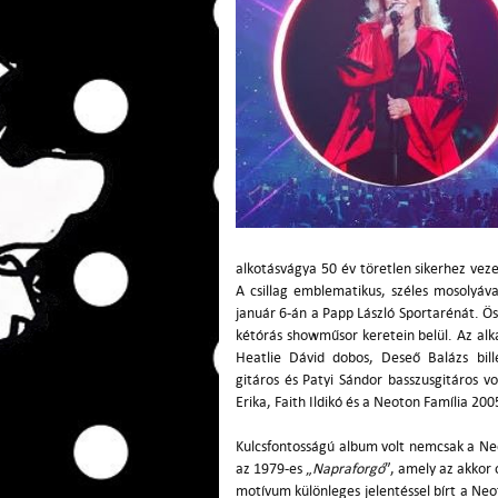
alkotásvágya 50 év töretlen sikerhez vez
A csillag emblematikus, széles mosolyáva
január 6-án a Papp László Sportarénát. Ö
kétórás showműsor keretein belül. Az alka
Heatlie Dávid dobos, Deseő Balázs bill
gitáros és Patyi Sándor basszusgitáros vo
Erika, Faith Ildikó és a Neoton Família 20
Kulcsfontosságú album volt nemcsak a Neo
az 1979-es „
Napraforgó
”, amely az akkor 
motívum különleges jelentéssel bírt a Ne