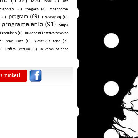
MVM Dome (8)
jazz
szportré (6)
zongora (8)
Magneoton
program (69)
 (6)
Grammy-díj (6)
programajánló (91)
Müpa
 Produkció (6)
Budapesti Fesztiválzenekar
ar Zene Háza (6)
klasszikus zene (7)
0)
Cziffra Fesztivál (6)
Belvárosi Színház
s minket!