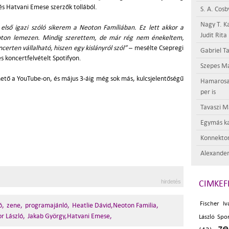
és Hatvani Emese szerzők tollából.
S. A. Cosb
Nagy T. K
első igazi szóló sikerem a Neoton Famíliában. Ez lett akkor a
Judit Rita
eoton lemezen. Mindig szerettem, de már rég nem énekeltem,
certen vállalható, hiszen egy kislányról szól”
– mesélte Csepregi
Gabriel Ta
es koncertfelvételt Spotifyon.
Szepes Má
ető a YouTube-on, és május 3-áig még sok más, kulcsjelentőségű
Hamarosan 
per is
Tavaszi M
Egymás ka
Konnektor
Alexander
hirdetés
CIMKEF
Fischer Iv
ó,
zene,
programajánló,
Heatlie Dávid,Neoton Familia,
r László,
Jakab György,Hatvani Emese,
László Spo
z