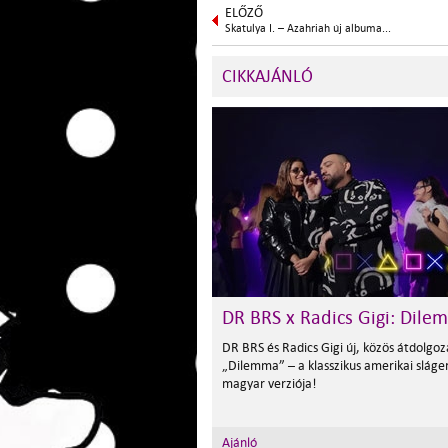
ELŐZŐ
Skatulya I. – Azahriah új albuma...
CIKKAJÁNLÓ
DR BRS x Radics Gigi: Dile
DR BRS és Radics Gigi új, közös átdolgoz
„Dilemma” – a klasszikus amerikai sláge
magyar verziója!
Ajánló