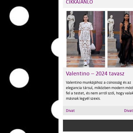
CIKKAJÁNLÓ
Valentino – 2024 tavasz
Valentino munkájához a csinosság és az
elegancia társul, miközben modern mód
fel a testet, és nem arról szól, hogy valak
másnak legyél szexis.
Divat
Diva