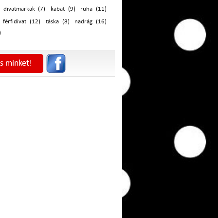
divatmárkák (7)
kabát (9)
ruha (11)
férfidivat (12)
táska (8)
nadrág (16)
)
s minket!