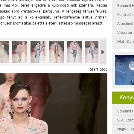
 a másiktól, teret engedve a különböző nők számára. Kecses
Bohumil H
csipkék apró kristályokkal párosulva. A rengeteg fényes felület,
Kontrolál
yogó fényt ad a kollekciónak, reflektorfénybe állítva Armani
tónusok kromatikus palettája éteri, áttetsző minőséget áraszt.
A technótó
Visszatér 
Matt Dam
Start
Stop
Könyv
Bohumil H
S. A. Cosb
Nagy T. K