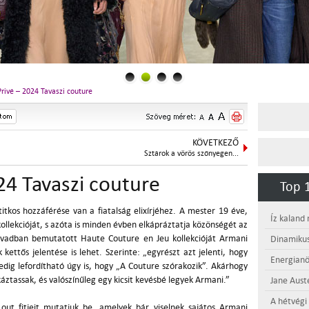
rivé – 2024 Tavaszi couture
KÖVETKEZŐ
Sztárok a vörös szőnyegen...
24 Tavaszi couture
Top 1
itkos hozzáférése van a fiatalság elixírjéhez. A mester 19 éve,
Íz kaland
ollekcióját, s azóta is minden évben elkápráztatja közönségét az
évadban bemutatott Haute Couture en Jeu kollekcióját Armani
Dinamikus
kettős jelentése is lehet. Szerinte: „egyrészt azt jelenti, hogy
Energianö
edig lefordítható úgy is, hogy „A Couture szórakozik”. Akárhogy
ockáztassak, és valószínűleg egy kicsit kevésbé legyek Armani.”
Jane Aust
A hétvégi
 out fitjeit mutatjuk be, amelyek bár viselnek sajátos Armani