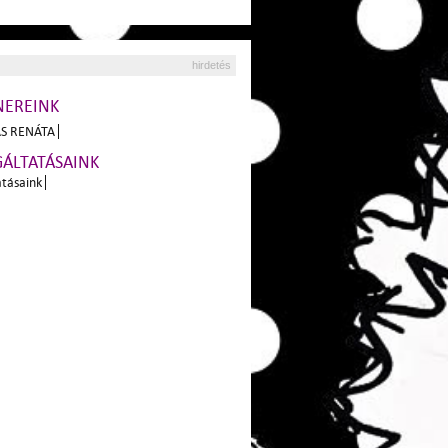
hirdetés
NEREINK
S RENÁTA
GÁLTATÁSAINK
atásaink