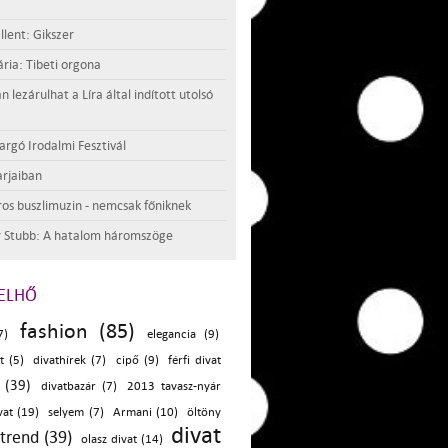
llent: Gikszer
ria: Tibeti orgona
lezárulhat a Líra által indított utolsó
argó Irodalmi Fesztivál
rjaiban
os buszlimuzin - nemcsak főniknek
 Stubb: A hatalom háromszöge
ELHŐ
fashion (85)
7)
elegancia (9)
t (5)
divathírek (7)
cipő (9)
férfi divat
 (39)
divatbazár (7)
2013 tavasz-nyár
vat (19)
selyem (7)
Armani (10)
öltöny
divat
ttrend (39)
olasz divat (14)