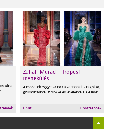
Zuhair Murad – Trópusi
menekülés
on tárja
A modellek eggyé válnak a vadonnal, virágokká,
i
gyümölcsökké, szőlőkké és levelekké alakulnak.
ttrendek
Divat
Divattrendek