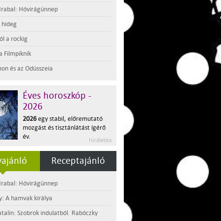
rabal: Hóvirágünnep
t hideg
l a rockig
a Filmpiknik
on és az Odüsszeia
Éves horoszkóp -
2026
2026
egy stabil, előremutató
mozgást és tisztánlátást ígérő
év.
ajánló
Receptajánló
rabal: Hóvirágünnep
y: A hamvak királya
atalin: Szobrok indulatból. Rabóczky