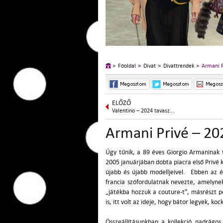
Főoldal
Divat
Divattrendek
Armani P
ELŐZŐ
Valentino – 2024 tavasz...
Armani Privé – 20
Úgy tűnik, a 89 éves Giorgio Armaninak t
2005 januárjában dobta piacra első Privé k
újabb és újabb modelljeivel. Ebben az 
francia szófordulatnak nevezte, amelynek 
„játékba hozzuk a couture-t”, másrészt p
is, itt volt az ideje, hogy bátor legyek, k
Összeállításunkban a kollekció nadrágos