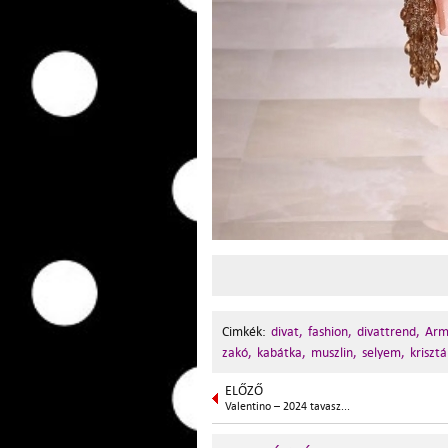
Cimkék:
divat,
fashion,
divattrend,
Arm
zakó,
kabátka,
muszlin,
selyem,
krisztá
ELŐZŐ
Valentino – 2024 tavasz...