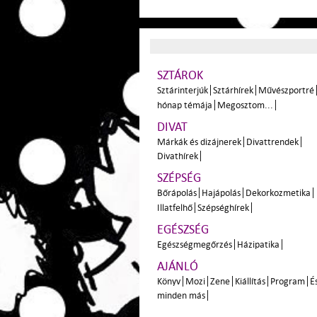
SZTÁROK
Sztárinterjúk
Sztárhírek
Művészportré
hónap témája
Megosztom...
DIVAT
Márkák és dizájnerek
Divattrendek
Divathírek
SZÉPSÉG
Bőrápolás
Hajápolás
Dekorkozmetika
Illatfelhő
Szépséghírek
EGÉSZSÉG
Egészségmegőrzés
Házipatika
AJÁNLÓ
Könyv
Mozi
Zene
Kiállítás
Program
É
minden más