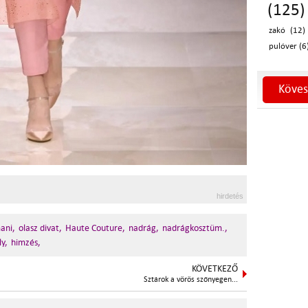
(125)
zakó (12)
pulóver (6
Köves
hirdetés
ani,
olasz divat,
Haute Couture,
nadrág,
nadrágkosztüm.,
ly,
himzés,
KÖVETKEZŐ
Sztárok a vörös szőnyegen...