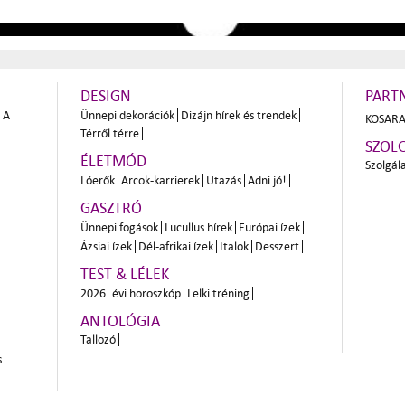
DESIGN
PART
A
Ünnepi dekorációk
Dizájn hírek és trendek
KOSARA
Térről térre
SZOL
ÉLETMÓD
Szolgál
Lóerők
Arcok-karrierek
Utazás
Adni jó!
GASZTRÓ
Ünnepi fogások
Lucullus hírek
Európai ízek
Ázsiai ízek
Dél-afrikai ízek
Italok
Desszert
TEST & LÉLEK
2026. évi horoszkóp
Lelki tréning
ANTOLÓGIA
Tallozó
s