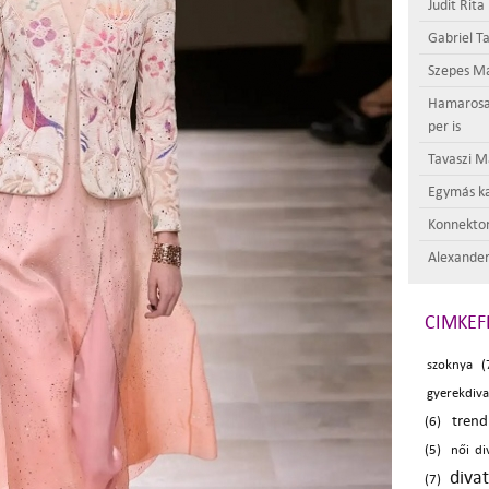
Judit Rita
Gabriel Ta
Szepes Má
Hamarosan 
per is
Tavaszi M
Egymás ka
Konnektor
Alexander
CIMKEF
szoknya (
gyerekdiva
trend
(6)
(5)
női di
diva
(7)