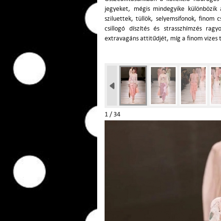
jegyeket, mégis mindegyike különbözik
sziluettek, tüllök, selyemsifonok, finom 
csillogó díszítés és strasszhímzés rag
extravagáns attitűdjét, míg a finom vizes 
1 / 34