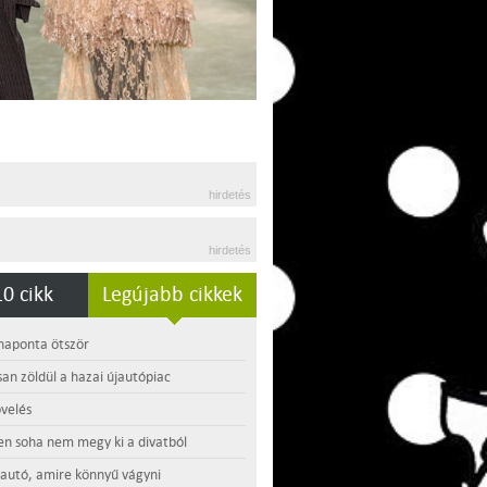
hirdetés
hirdetés
0 cikk
Legújabb cikkek
 naponta ötször
an zöldül a hazai újautópiac
velés
en soha nem megy ki a divatból
 autó, amire könnyű vágyni