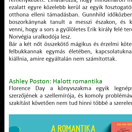
reménykedett. Elhatározza, hogy mindenáron m
ezalatt egyre közelebb kerül az egyik fosztogatóh
otthona elleni támadásban. Gunnhild időközbe
boszorkánynak tanult a messzi északon, és 
venni, hogy a sors a gyűlöletes Erik király felé te
Norvégia uralkodója lesz.
Bár a két nőt összekötő mágikus és érzelmi köte
felbukkannak egymás életében, kapcsolatukna
kiállnia, amire egyáltalán nem számítottak.
Ashley Poston: Halott romantika
Florence Day a könyvszakma egyik legnéps
szerzőjének a szellemírója, és komoly problémáv
szakítást követően nem tud hinni többé a szerel