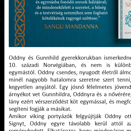
Oddny és Gunnhild gyerekkorukban ismerkedn
10. századi Norvégiában, és nem is külön
egymástól. Oddny csendes, nyugodt életről álm
minél nagyobb hatalomra szeretne szert tenni
kegyetlen anyjától. Egy jósnő félelmetes jöven
árnyékot vet Gunnhildra, Oddnyra és a nővérére,
lány ezért vérszerződést köt egymással, és megf
segíteni fogják a másikat.
Amikor viking portyázók felgyújtják Oddny ot
Signyt, Oddny egyre távolabb kerül attól a