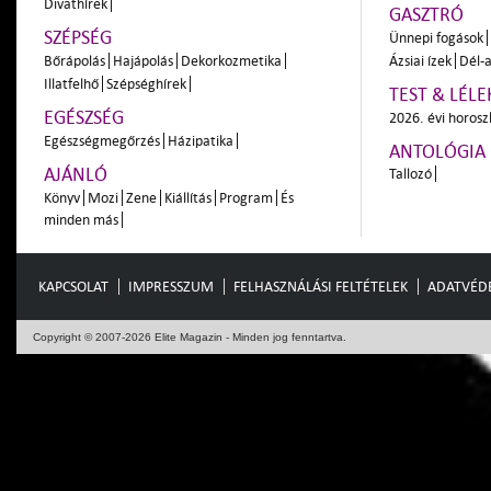
Divathírek
GASZTRÓ
SZÉPSÉG
Ünnepi fogások
Bőrápolás
Hajápolás
Dekorkozmetika
Ázsiai ízek
Dél-a
Illatfelhő
Szépséghírek
TEST & LÉLE
EGÉSZSÉG
2026. évi horos
Egészségmegőrzés
Házipatika
ANTOLÓGIA
AJÁNLÓ
Tallozó
Könyv
Mozi
Zene
Kiállítás
Program
És
minden más
KAPCSOLAT
IMPRESSZUM
FELHASZNÁLÁSI FELTÉTELEK
ADATVÉD
Copyright © 2007-2026 Elite Magazin - Minden jog fenntartva.