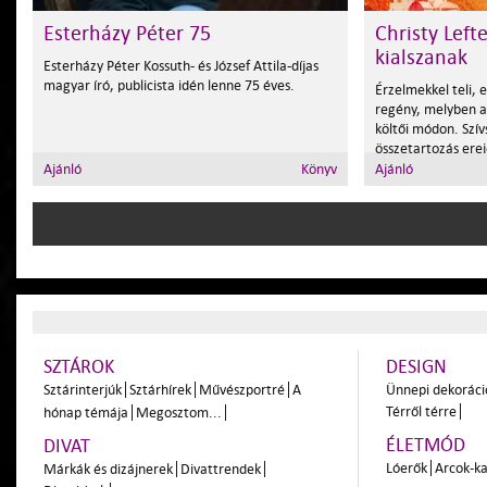
Esterházy Péter 75
Christy Lefte
kialszanak
Esterházy Péter K
ossuth- és József Attila-díjas
magyar író, publicista
idén lenne 75 éves.
Érzelmekkel teli,
regény, melyben a
költői módon. Szív
összetartozás erej
Ajánló
Könyv
Ajánló
SZTÁROK
DESIGN
Sztárinterjúk
Sztárhírek
Művészportré
A
Ünnepi dekoráci
Térről térre
hónap témája
Megosztom...
ÉLETMÓD
DIVAT
Lóerők
Arcok-ka
Márkák és dizájnerek
Divattrendek