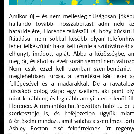
Amikor új – és nem mellesleg túlságosan jókép
hajlandó további hosszabbítást adni neki az
határidejére, Florence felkészül rá, hogy búcsút 
Ráadásul nem sokkal később olyan telefonhí
lehet felkészülni: haza kell térnie a szülővárosáb
elhunyt, imádott apját. Abba a közösségbe, a
meg őt, és ahol az évek során semmi nem változo
Nem csak ezzel kell azonban szembenéznie. 
meglehetősen furcsa, a temetésre kért ezer szá
fellépésével és a madarakkal. De a ravatalo
furcsább dolog várja: egy szellem, aki pont ol
mint korábban, és legalább annyira értetlenül áll
Florence. A romantika határozottan halott… de ú
szerkesztője is, és befejezetlen ügyük mia
átértékelni mindazt, amit valaha a szerelmes tört
Ashley Poston első felnőtteknek írt regény