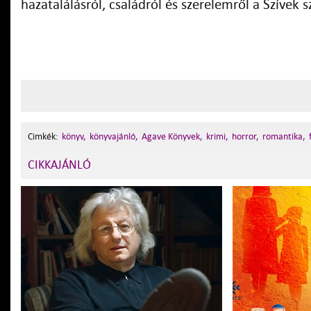
hazatalálásról, családról és szerelemről a Szívek s
Cimkék:
könyv,
könyvajánló,
Agave Könyvek,
krimi,
horror,
romantika,
CIKKAJÁNLÓ