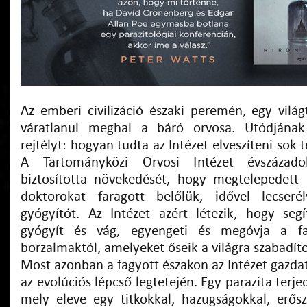
Az emberi civilizáció északi peremén, egy világ
váratlanul meghal a báró orvosa. Utódjának
rejtélyt: hogyan tudta az Intézet elveszíteni sok t
A Tartományközi Orvosi Intézet évszázado
biztosította növekedését, hogy megtelepedett
doktorokat faragott belőlük, idővel lecser
gyógyítót. Az Intézet azért létezik, hogy seg
gyógyít és vág, egyengeti és megóvja a faj
borzalmaktól, amelyeket őseik a világra szabadíto
Most azonban a fagyott északon az Intézet gazdat
az evolúciós lépcső legtetején. Egy parazita terj
mely eleve egy titkokkal, hazugságokkal, erős