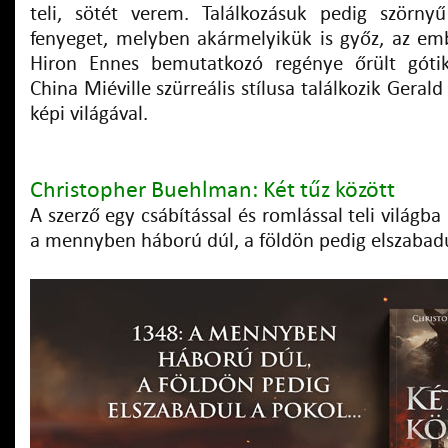
teli, sötét verem. Találkozásuk pedig szörny
fenyeget, melyben akármelyikük is győz, az embe
Hiron Ennes bemutatkozó regénye őrült góti
China Miéville szürreális stílusa találkozik Gera
képi világával.
Christopher Buehlman:
Két tűz között
A szerző egy csábítással és romlással teli világba 
a mennyben háború dúl, a földön pedig elszabad