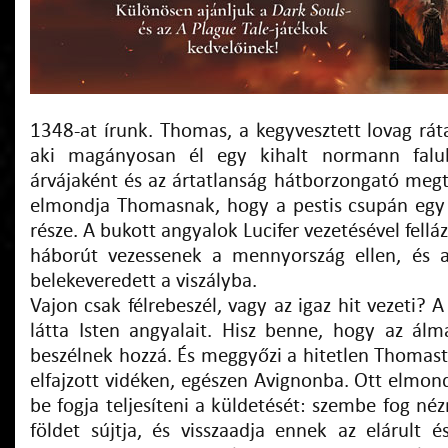
1348-at írunk. Thomas, a kegyvesztett lovag rátal
aki magányosan él egy kihalt normann falub
árvájaként és az ártatlanság hátborzongató megt
elmondja Thomasnak, hogy a pestis csupán egy
része. A bukott angyalok Lucifer vezetésével fell
háborút vezessenek a mennyország ellen, és a
belekeveredett a viszályba.
Vajon csak félrebeszél, vagy az igaz hit vezeti? A 
látta Isten angyalait. Hisz benne, hogy az álm
beszélnek hozzá. És meggyőzi a hitetlen Thomast,
elfajzott vidéken, egészen Avignonba. Ott elmo
be fogja teljesíteni a küldetését: szembe fog néz
földet sújtja, és visszaadja ennek az elárult é