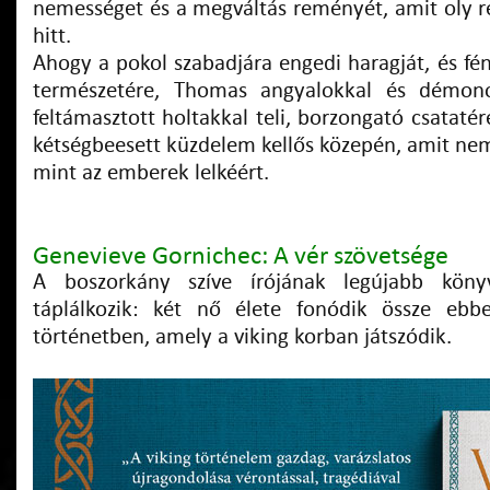
nemességet és a megváltás reményét, amit oly r
hitt.
Ahogy a pokol szabadjára engedi haragját, és fén
természetére, Thomas angyalokkal és démono
feltámasztott holtakkal teli, borzongató csatatér
kétségbeesett küzdelem kellős közepén, amit nem
mint az emberek lelkéért.
Genevieve Gornichec: A vér szövetsége
A boszorkány szíve írójának legújabb köny
táplálkozik: két nő élete fonódik össze ebb
történetben, amely a viking korban játszódik.