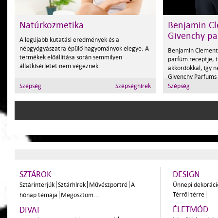
Natúrkozmetika
Benjamin Cl
Givenchy pa
A legújabb kutatási eredmények és a
népgyógyászatra épülő hagyományok elegye. A
Benjamin Clementi
termékek előállítása során semmilyen
parfüm receptje, t
állatkísérletet nem végeznek.
akkordokkal, így 
Givenchy Parfums új
Szépség
Szépséghírek
Szépség
SZTÁROK
DESIGN
Sztárinterjúk
Sztárhírek
Művészportré
A
Ünnepi dekoráci
Térről térre
hónap témája
Megosztom...
ÉLETMÓD
DIVAT