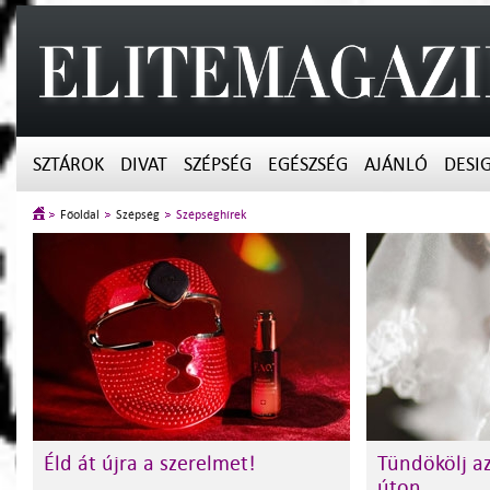
SZTÁROK
DIVAT
SZÉPSÉG
EGÉSZSÉG
AJÁNLÓ
DESI
Főoldal
Szépség
Szépséghírek
Éld át újra a szerelmet!
Tündökölj az
úton