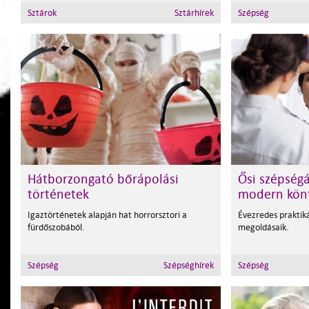
Sztárok
Sztárhírek
Szépség
Hátborzongató bőrápolási
Ősi szépségá
történetek
modern kön
Igaztörténetek alapján hat horrorsztori a
Évezredes praktik
fürdőszobából.
megoldásaik.
Szépség
Szépséghírek
Szépség