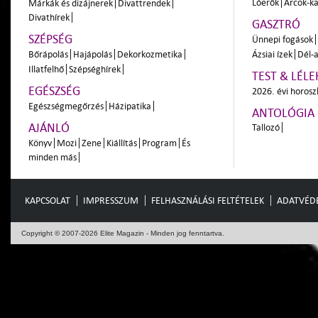
Lóerők
Arcok-ka
Márkák és dizájnerek
Divattrendek
Divathírek
GASZTRÓ
SZÉPSÉG
Ünnepi fogások
Bőrápolás
Hajápolás
Dekorkozmetika
Ázsiai ízek
Dél-a
Illatfelhő
Szépséghírek
TEST & LÉLE
EGÉSZSÉG
2026. évi horos
Egészségmegőrzés
Házipatika
ANTOLÓGIA
AJÁNLÓ
Tallozó
Könyv
Mozi
Zene
Kiállítás
Program
És
minden más
KAPCSOLAT
IMPRESSZUM
FELHASZNÁLÁSI FELTÉTELEK
ADATVÉD
Copyright © 2007-2026 Elite Magazin - Minden jog fenntartva.