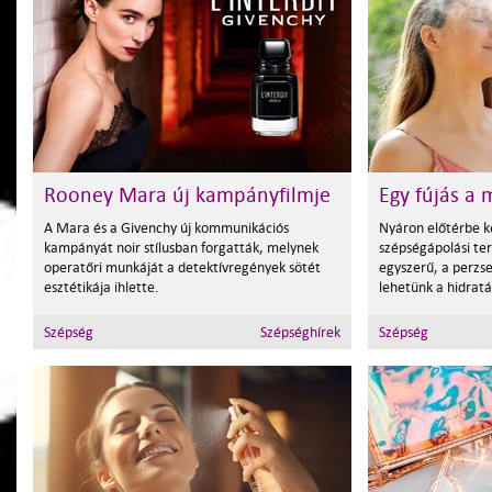
Rooney Mara új kampányfilmje
Egy fújás a
A Mara és a Givenchy új kommunikációs
Nyáron előtérbe k
kampányát noir stílusban forgatták, melynek
szépségápolási te
operatőri munkáját a detektívregények sötét
egyszerű, a perzs
esztétikája ihlette.
lehetünk a hidratál
Szépség
Szépséghírek
Szépség