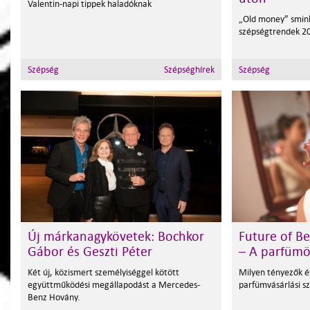
Valentin-napi tippek haladóknak
„Old money” smink
szépségtrendek 2
Szépség
Szépséghírek
Szépség
Új márkanagykövetek: Bochkor
Future of Be
Gábor és Geszti Péter
– A parfümö
Két új, közismert személyiséggel kötött
Milyen tényezők é
együttműködési megállapodást a Mercedes-
parfümvásárlási s
Benz Hovány.