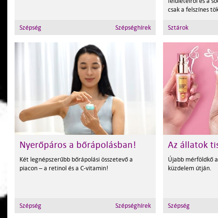
felületeiről és a 
csak a felszínes tö
Szépség
Szépséghírek
Sztárok
Nyerőpáros a bőrápolásban!
Az állatok t
Két legnépszerűbb bőrápolási összetevő a
Újabb mérföldkő az
piacon – a retinol és a C-vitamin!
küzdelem útján.
Szépség
Szépséghírek
Szépség