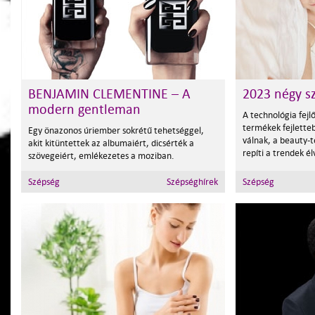
BENJAMIN CLEMENTINE – A
2023 négy s
modern gentleman
A technológia fejl
termékek fejlette
Egy önazonos úriember sokrétű tehetséggel,
válnak, a beauty-t
akit kitüntettek az albumaiért, dicsérték a
repíti a trendek é
szövegeiért, emlékezetes a moziban.
Szépség
Szépséghírek
Szépség