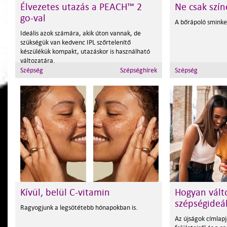
Élvezetes utazás a PEACH™ 2
Ne csak szín
go-val
A bőrápoló sminke
Ideális azok számára, akik úton vannak, de
szükségük van kedvenc IPL szőrtelenítő
készülékük kompakt, utazáskor is használható
változatára.
Szépség
Szépséghírek
Szépség
Kívül, belül C-vitamin
Hogyan vált
szépségideál
Ragyogjunk a legsötétebb hónapokban is.
Az újságok címlapj