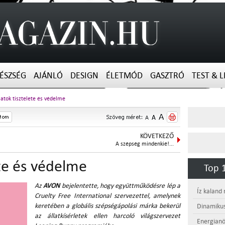
ÉSZSÉG
AJÁNLÓ
DESIGN
ÉLETMÓD
GASZTRÓ
TEST & L
latok tisztelete és védelme
KÖVETKEZŐ
A szépség mindenkié!...
ete és védelme
Top 1
Az
AVON
bejelentette, hogy együttműködésre lép a
Íz kaland
Cruelty Free International szervezettel, amelynek
keretében a globális szépségápolási márka bekerül
Dinamikus
az állatkísérletek ellen harcoló világszervezet
Energianö