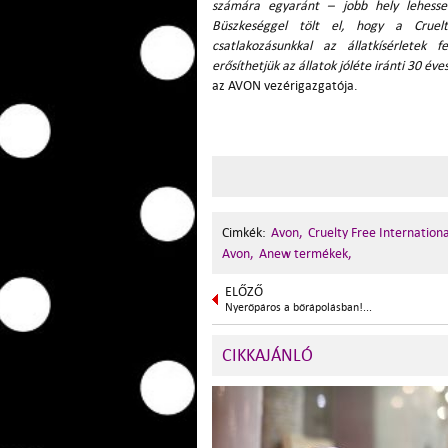
számára egyaránt – jobb hely lehesse
Büszkeséggel tölt el, hogy a Cruel
csatlakozásunkkal az állatkísérletek 
erősíthetjük az állatok jóléte iránti 30 é
az AVON vezérigazgatója.
Cimkék:
Avon,
Cruelty Free Internationa
Avon,
Anew termékek,
ELŐZŐ
Nyerőpáros a bőrápolásban!...
CIKKAJÁNLÓ