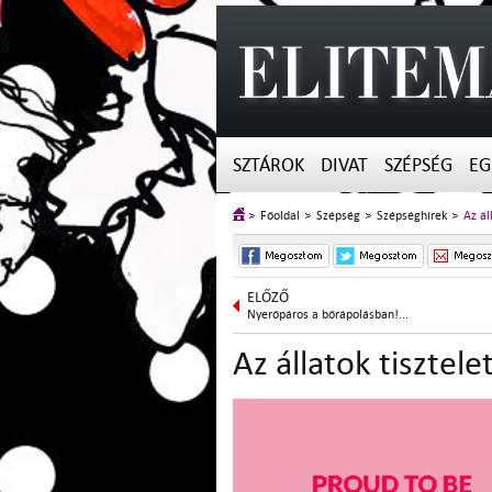
SZTÁROK
DIVAT
SZÉPSÉG
EG
Főoldal
Szépség
Szépséghírek
Az ál
ELŐZŐ
Nyerőpáros a bőrápolásban!...
Az állatok tisztel