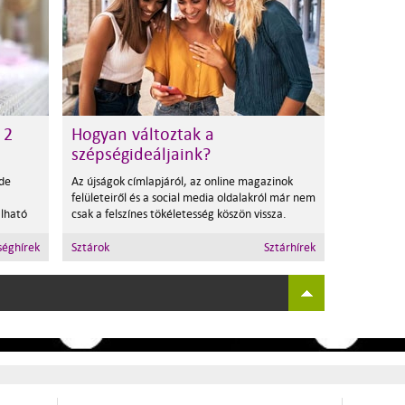
 2
Hogyan változtak a
szépségideáljaink?
 de
Az újságok címlapjáról, az online magazinok
felületeiről és a social media oldalakról már nem
álható
csak a felszínes tökéletesség köszön vissza.
séghírek
Sztárok
Sztárhírek