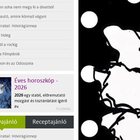
en soha nem megy ki a divatból
 autó, amire könnyű vágyni
rabal: Hóvirágünnep
t hideg
l a rockig
a Filmpiknik
on és az Odüsszeia
Éves horoszkóp -
2026
2026
egy stabil, előremutató
mozgást és tisztánlátást ígérő
év.
ajánló
Receptajánló
rabal: Hóvirágünnep