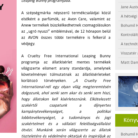
Leaping Bunny programjába.
Jane Aust
A szépségmárka népszerű termékcsaládjai közül
A hétvégi
elsőként a parfümök, az Avon Care, valamint az
Anew termékek büszkélkedhetnek csomagolásukon
Bohumil H
az „ugró nyuszi” emblémával, de 12 hónapon belül
Kontrolál
az AVON összes többi termékére is felkerül a
védjegy.
A technótó
Visszatér 
A Cruelty Free International Leaping Bunny
programja az állatkísérlet mentes termékek
Matt Dam
világszerte elismert arany standardja, amelynek
követelményei túlmutatnak az állatkísérleteket
korlátozó törvényeken.
„A Cruelty Free
International-nél egy olyan világ megteremtésén
dolgozunk, ahol senki sem akar és senki sem hiszi,
hogy állatokon kell kísérleteznünk.
Elkötelezett
szakértői csapatunk a díjnyertes
kampánytevékenységet, a politikai
lobbitevékenységet, a tudományos és jogi
Könyv
szakértelmet és a vállalati felelősségvállalást
ötvözi. Munkánk során világszerte az állatok
Bohumil H
tiszteletére és védelmére oktatjuk és inspiráljuk az