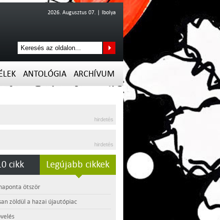
2026. Augusztus 07. | Ibolya
ÉLEK
ANTOLÓGIA
ARCHÍVUM
hirdetés
hirdetés
0 cikk
Legújabb cikkek
 naponta ötször
an zöldül a hazai újautópiac
velés