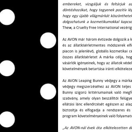
embereket, vizsgáljuk és feltárjuk az
döntéshozókat, hogy tegyenek pozitív lé
hogy egy újabb világmárkát köszönthete
dolgozhatunk a
kozmetikumokkal kapcsol
Thew, a Cruelty Free International vezéri
Az AVON már három évtizede dolgozik a ko
és az állatkísérletmentes módszerek el
piacon is jelenlévő, globális kozmetikai
összes állatkísérletet A márka célja, h
vásárlók igényeinek, hogy az állatok véd
követelmények betartása iránti elkötelez
Az AVON Leaping Bunny védjegy a márka ál
védjegy megszerzéséhez az AVON teljes el
Bunny szigorú kritériumainak való megf
szabvány, amely olyan beszállítói felügy
ellátási lánc ellenőrzését egészen az alap
biztosítja és elfogadja a rendszeres és
program követelményeinek való folyamat
„Az AVON-nál évek óta elkötelezetten do