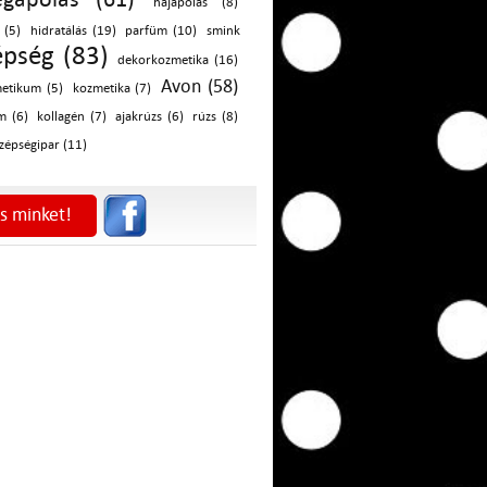
hajápolás (8)
 (5)
hidratálás (19)
parfüm (10)
smink
épség (83)
dekorkozmetika (16)
Avon (58)
etikum (5)
kozmetika (7)
m (6)
kollagén (7)
ajakrúzs (6)
rúzs (8)
zépségipar (11)
s minket!