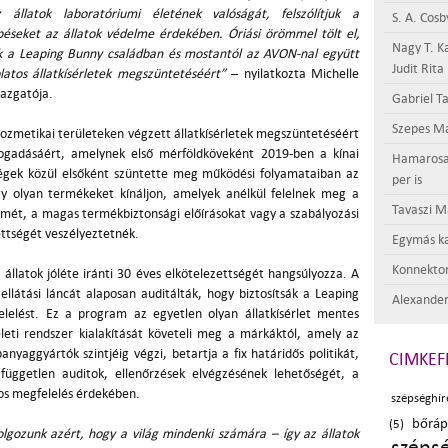
 állatok laboratóriumi életének valóságát, felszólítjuk a
S. A. Cosb
péseket az állatok védelme érdekében. Óriási örömmel tölt el,
Nagy T. K
k a Leaping Bunny családban és mostantól az AVON-nal együtt
Judit Rita
atos állatkísérletek megszüntetéséért”
– nyilatkozta Michelle
gazgatója.
Gabriel Ta
Szepes Má
zmetikai területeken végzett állatkísérletek megszüntetéséért
fogadásáért, amelynek első mérföldköveként 2019-ben a kínai
Hamarosan 
 cégek közül elsőként szüntette meg működési folyamataiban az
per is
ogy olyan termékeket kínáljon, amelyek anélkül felelnek meg a
Tavaszi M
elmét, a magas termékbiztonsági előírásokat vagy a szabályozási
ettségét veszélyeztetnék.
Egymás ka
Konnektor
latok jóléte iránti 30 éves elkötelezettségét hangsúlyozza. A
látási láncát alaposan auditálták, hogy biztosítsák a Leaping
Alexander
elelést. Ez a program az egyetlen olyan állatkísérlet mentes
eleti rendszer kialakítását követeli meg a márkáktól, amely az
anyaggyártók szintjéig végzi, betartja a fix határidős politikát,
CIMKEF
 független auditok, ellenőrzések elvégzésének lehetőségét, a
os megfelelés érdekében.
szépséghír
bőráp
(5)
lgozunk azért, hogy a világ mindenki számára – így az állatok
széps