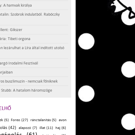
y: A hamvak királya
atalin: Szobrok indulatból. Rabóczky
llent: Gikszer
ria: Tibeti orgona
lezárulhat a Líra által indított utolsó
argó Irodalmi Fesztivál
rjaiban
os buszlimuzin - nemcsak főniknek
 Stubb: A hatalom háromszöge
ELHŐ
ek (5)
Foreo (27)
ránctalanítás (5)
avon
olás (42)
alapozó (7)
illat (11)
haj (6)
égápolás (61)