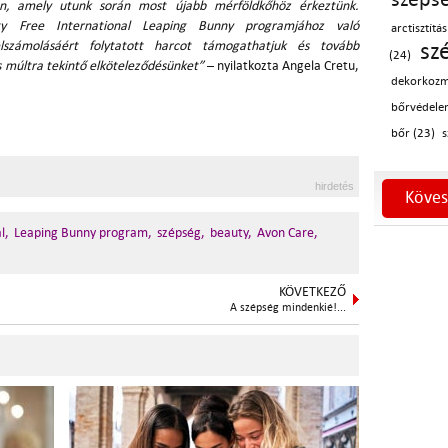
n, amely utunk során most újabb mérföldkőhöz érkeztünk.
ty Free International Leaping Bunny programjához való
arctisztítás
felszámolásáért folytatott harcot támogathatjuk és tovább
sz
(24)
ves múltra tekintő elköteleződésünket”
– nyilatkozta Angela Cretu,
dekorkozm
bőrvédele
bőr (23)
s
hirdetés
Köves
l,
Leaping Bunny program,
szépség,
beauty,
Avon Care,
KÖVETKEZŐ
A szépség mindenkié!...