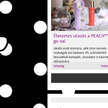
Élvezetes utazás a PEACH™
go-val
Ideális azok számára, akik úton vannak,
szükségük van kedvenc IPL szőrtelenítő
készülékük kompakt, utazáskor is haszn
változatára.
Szépség
Szép