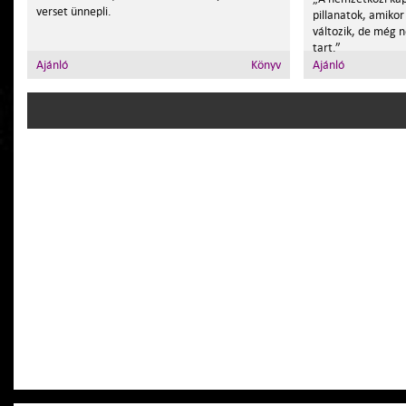
verset ünnepli.
pillanatok, amikor
változik, de még 
tart.”
Ajánló
Könyv
Ajánló