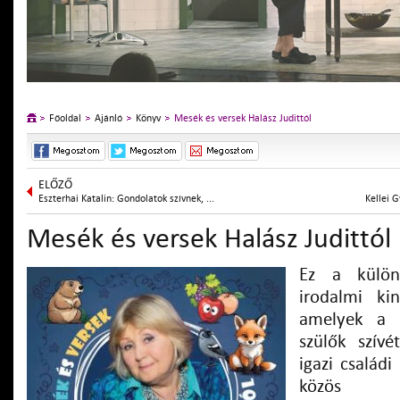
Főoldal
Ajánló
Könyv
Mesék és versek Halász Judittól
ELŐZŐ
Eszterhai Katalin: Gondolatok szívnek, ...
Kellei 
Mesék és versek Halász Judittól
Ez a külön
irodalmi kin
amelyek a 
szülők szívé
igazi családi
közös me