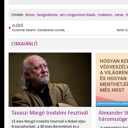
Cimkék:
könyv,
hangoskönyv,
vers,Jungaroton Kiadó,
irodalom,
mese,
H
ELŐZŐ
Eszterhai Katalin: Gondolatok szívnek, ...
Kellei 
CIKKAJÁNLÓ
Tavaszi Margó Irodalmi Fesztivál
Alexander S
háromszöge
15 éves Margó Irodalmi Fesztivál a Nobel-díjas
Krasznahorkait, a 80 éves Bereményit és a
„A nemzetközi kap