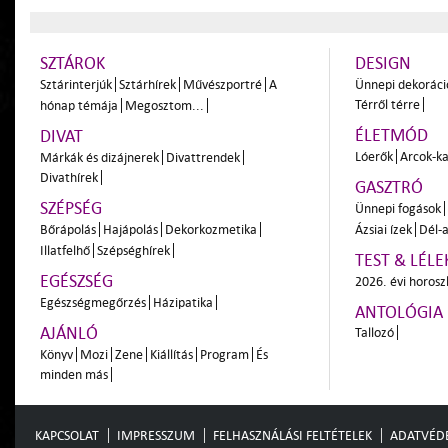
SZTÁROK
DESIGN
Sztárinterjúk
Sztárhírek
Művészportré
A
Ünnepi dekoráci
Térről térre
hónap témája
Megosztom...
ÉLETMÓD
DIVAT
Lóerők
Arcok-ka
Márkák és dizájnerek
Divattrendek
Divathírek
GASZTRÓ
SZÉPSÉG
Ünnepi fogások
Bőrápolás
Hajápolás
Dekorkozmetika
Ázsiai ízek
Dél-a
Illatfelhő
Szépséghírek
TEST & LÉLE
EGÉSZSÉG
2026. évi horos
Egészségmegőrzés
Házipatika
ANTOLÓGIA
AJÁNLÓ
Tallozó
Könyv
Mozi
Zene
Kiállítás
Program
És
minden más
KAPCSOLAT
IMPRESSZUM
FELHASZNÁLÁSI FELTÉTELEK
ADATVÉD