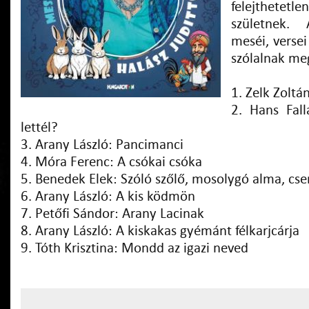
felejthet
születnek. 
meséi, versei
szólalnak me
1. Zelk Zoltá
2. Hans Fall
lettél?
3. Arany László: Pancimanci
4. Móra Ferenc: A csókai csóka
5. Benedek Elek: Szóló szőlő, mosolygó alma, cs
6. Arany László: A kis ködmön
7. Petőfi Sándor: Arany Lacinak
8. Arany László: A kiskakas gyémánt félkarjcárja
9. Tóth Krisztina: Mondd az igazi neved