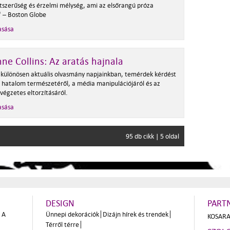
tszerűség és érzelmi mélység, ami az elsőrangú próza
" – Boston Globe
asása
ne Collins: Az aratás hajnala
 különösen aktuális olvasmány napjainkban, temérdek kérdést
 a hatalom természetéről, a média manipulációjáról és az
végzetes eltorzításáról.
asása
95 db cikk | 5 oldal
DESIGN
PART
A
Ünnepi dekorációk
Dizájn hírek és trendek
KOSARA
Térről térre