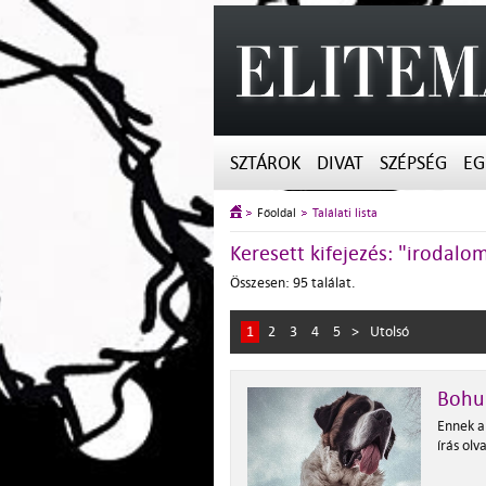
SZTÁROK
DIVAT
SZÉPSÉG
EG
Főoldal
Találati lista
Keresett kifejezés: "irodalo
Összesen: 95 találat.
1
2
3
4
5
>
Utolsó
Bohu
Ennek a
írás ol