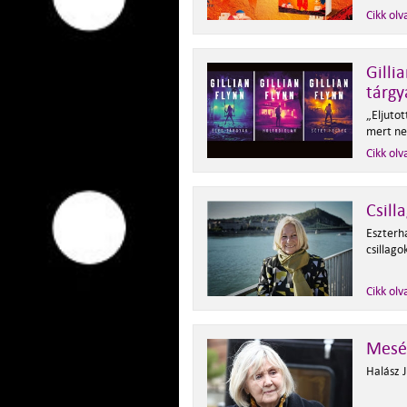
Cikk olv
Gilli
tárgy
„Eljuto
mert ne
Cikk olv
Csill
Eszterha
csillago
Cikk olv
Mesék
Halász J