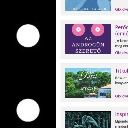
Cikk olv
Petőc
(emlé
„A képe
meg ön
Cikk olv
Titko
Részlet
könyvéb
Cikk olv
Inspi
Elgondo
mindenk