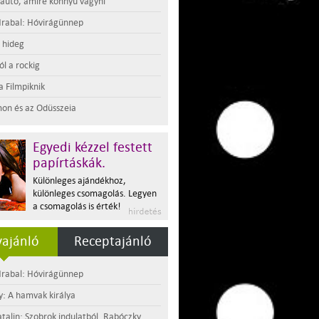
 autó, amire könnyű vágyni
rabal: Hóvirágünnep
t hideg
l a rockig
a Filmpiknik
on és az Odüsszeia
Egyedi kézzel festett
papírtáskák.
Különleges ajándékhoz,
különleges csomagolás. Legyen
a csomagolás is érték!
ajánló
Receptajánló
rabal: Hóvirágünnep
y: A hamvak királya
atalin: Szobrok indulatból. Rabóczky