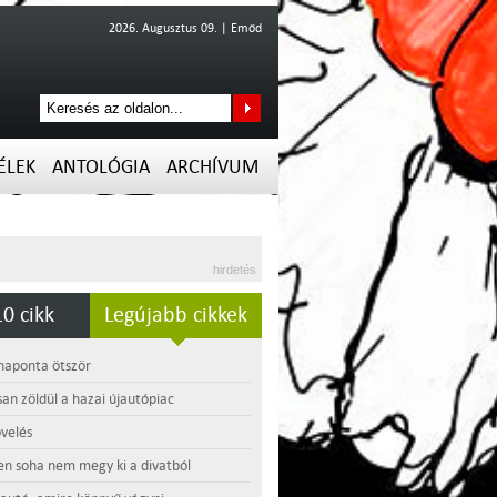
2026. Augusztus 09. | Emőd
ÉLEK
ANTOLÓGIA
ARCHÍVUM
hirdetés
0 cikk
Legújabb cikkek
 naponta ötször
an zöldül a hazai újautópiac
velés
en soha nem megy ki a divatból