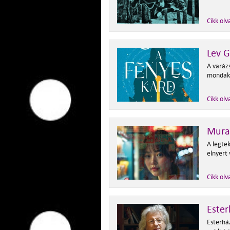
Cikk olv
Lev G
A varázs
mondak
Cikk olv
Murat
A legte
elnyert 
Cikk olv
Ester
Esterhá