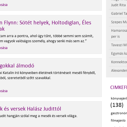
asása
Judit Rita
Gabriel Ta
an Flynn: Sötét helyek, Holtodiglan, Éles
Szepes Má
ak
Hamarosan 
ttam arra a pontra, ahol úgy tűnt, többé semmi sem számít,
per is
m vagyok valóságos személy, ahogy senki más sem az.”
Tavaszi M
asása
Egymás ka
Konnektor
agokkal álmodó
Alexander
i Katalin író könyveiben életének történéseit meséli fényből,
kból, szeretetből szőtt szavakkal.
CIMKEF
asása
könyvaján
(138)
 és versek Halász Judittól
gasztronó
udit hangján szólal meg a mesék és versek világa.
filmajánló