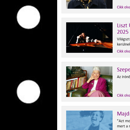
Cikk olv
Liszt
2025
Világszt
kerülne
Cikk olv
Szepe
Az írónő
Cikk olv
Majd
"Azt mo
mert a 