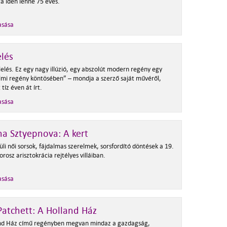
ta
idén lenne 75 éves.
asása
elés
lelés. Ez egy nagy illúzió, egy abszolút modern regény egy
lmi regény köntösében” – mondja a szerző saját művéről,
tíz éven át írt.
asása
a Sztyepnova: A kert
li női sorsok, fájdalmas szerelmek, sorsfordító döntések a 19.
orosz arisztokrácia rejtélyes villáiban.
asása
atchett: A Holland Ház
nd Ház című regényben megvan mindaz a gazdagság,