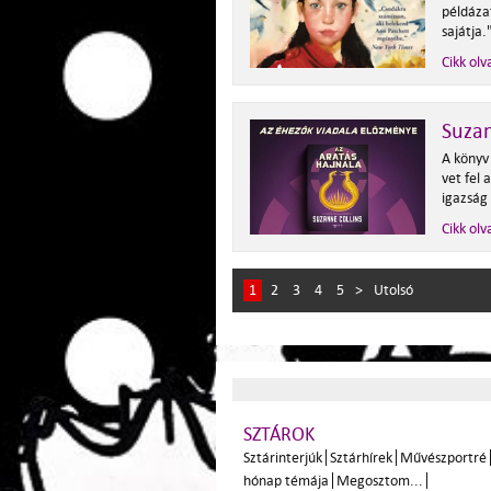
példáza
sajátja.
Cikk olv
Suzan
A könyv
vet fel
igazság 
Cikk olv
1
2
3
4
5
>
Utolsó
SZTÁROK
Sztárinterjúk
Sztárhírek
Művészportré
hónap témája
Megosztom...