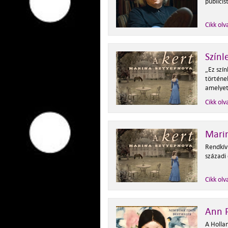
publicis
Cikk olv
Színl
„Ez szín
történe
amelyet 
Cikk olv
Marin
Rendkívü
századi 
Cikk olv
Ann P
A Holla