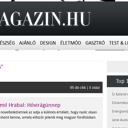
ÉSZSÉG
AJÁNLÓ
DESIGN
ÉLETMÓD
GASZTRÓ
TEST & L
m"
Top 1
95 db cikk | 5 oldal
Íz kaland
Dinamikus
mil Hrabal: Hóvirágünnep
Energianö
 novelláskötetnek az adja a különös értékét, hogy nyolc olyan
vasható benne, amely először jelenik meg magyar fordításban.
Jane Aust