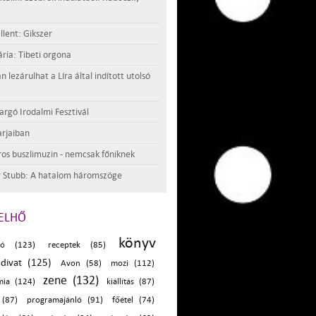
llent: Gikszer
ria: Tibeti orgona
lezárulhat a Líra által indított utolsó
argó Irodalmi Fesztivál
rjaiban
os buszlimuzin - nemcsak főniknek
 Stubb: A hatalom háromszöge
ELHŐ
könyv
ló (123)
receptek (85)
divat (125)
Avon (58)
mozi (112)
zene (132)
mia (124)
kiállítás (87)
 (87)
programajánló (91)
főétel (74)