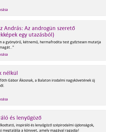
asása
z András: Az androgün szerető
kképek egy utazásból)
n a gyönyörű, kétnemű, hermafrodita test győztesen mutatja
magát.."
asása
k nélkül
 Tóth Gábor Ákosnak, a Balaton irodalmi nagykövetének új
ől.
asása
ráló és lenyűgöző
lkodtató, inspiráló és lenyűgöző szépirodalmi újdonságok,
i megtalálja a könyvet, amely magával ragadja!