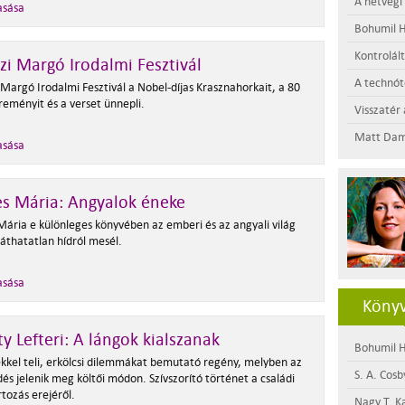
A hétvégi
asása
Bohumil H
Kontrolál
zi Margó Irodalmi Fesztivál
A technótó
 Margó Irodalmi Fesztivál a Nobel-díjas Krasznahorkait, a 80
reményit és a verset ünnepli.
Visszatér 
Matt Dam
asása
s Mária: Angyalok éneke
Mária e különleges könyvében az emberi és az angyali világ
láthatatlan hídról mesél.
asása
Könyv
ty Lefteri: A lángok kialszanak
Bohumil H
kkel teli, erkölcsi dilemmákat bemutató regény, melyben az
S. A. Cosb
és jelenik meg költői módon. Szívszorító történet a családi
tozás erejéről.
Nagy T. K