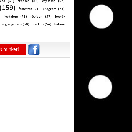
olás (61)
szépség (84)
egészség (62)
(159)
festészet (71)
program (73)
)
irodalom (71)
röviden (57)
lóerők
szségmegőrzés (58)
érzelem (54)
fashion
s minket!