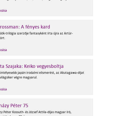
asása
rossman: A fényes kard
lók-trilógia szerzője fantasyként írta újra az Artúr-
ört.
asása
a Szajaka: Keiko vegyesboltja
kintélyesebb japán irodalmi elismerést, az Akutagawa-díjat
világsiker végre magyarul.
asása
házy Péter 75
zy Péter K
ossuth- és József Attila-díjas magyar író,