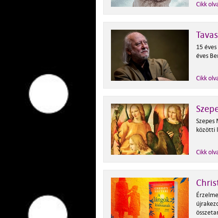
Cikk olv
Tavas
15 éves
éves Be
Cikk olv
Szepe
Szepes 
közötti 
Cikk olv
Chris
Érzelme
újrakezd
összetar