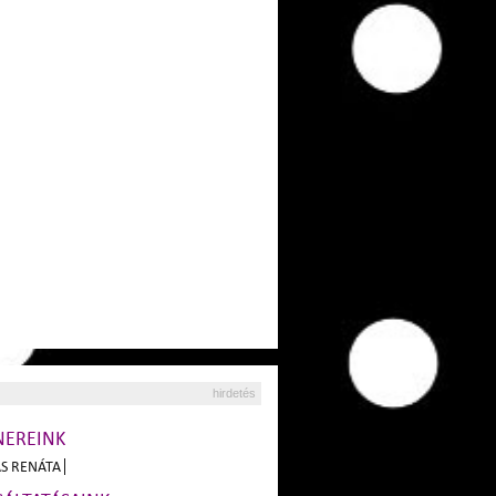
hirdetés
NEREINK
S RENÁTA