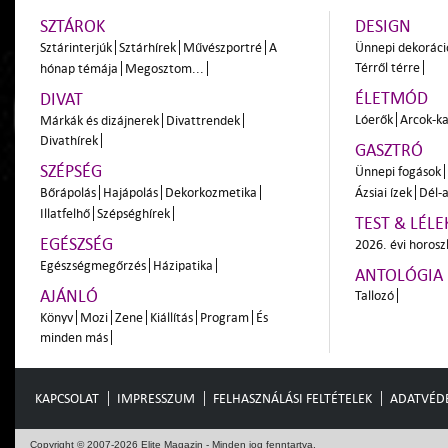
SZTÁROK
DESIGN
Sztárinterjúk
Sztárhírek
Művészportré
A
Ünnepi dekoráci
Térről térre
hónap témája
Megosztom...
ÉLETMÓD
DIVAT
Lóerők
Arcok-ka
Márkák és dizájnerek
Divattrendek
Divathírek
GASZTRÓ
SZÉPSÉG
Ünnepi fogások
Bőrápolás
Hajápolás
Dekorkozmetika
Ázsiai ízek
Dél-a
Illatfelhő
Szépséghírek
TEST & LÉLE
EGÉSZSÉG
2026. évi horos
Egészségmegőrzés
Házipatika
ANTOLÓGIA
AJÁNLÓ
Tallozó
Könyv
Mozi
Zene
Kiállítás
Program
És
minden más
KAPCSOLAT
IMPRESSZUM
FELHASZNÁLÁSI FELTÉTELEK
ADATVÉD
Copyright © 2007-2026 Elite Magazin - Minden jog fenntartva.