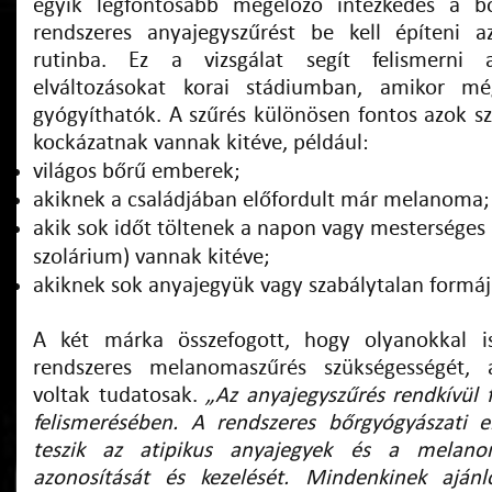
egyik legfontosabb megelőző intézkedés a bő
rendszeres anyajegyszűrést be kell építeni a
rutinba. Ez a vizsgálat segít felismerni 
elváltozásokat korai stádiumban, amikor mé
gyógyíthatók. A szűrés különösen fontos azok sz
kockázatnak vannak kitéve, például:
világos bőrű emberek;
akiknek a családjában előfordult már melanoma;
akik sok időt töltenek a napon vagy mesterséges 
szolárium) vannak kitéve;
akiknek sok anyajegyük vagy szabálytalan formá
A két márka összefogott, hogy olyanokkal i
rendszeres melanomaszűrés szükségességét, 
voltak tudatosak.
„Az anyajegyszűrés rendkívül 
felismerésében. A rendszeres bőrgyógyászati e
teszik az atipikus anyajegyek és a melan
azonosítását és kezelését. Mindenkinek ajánl