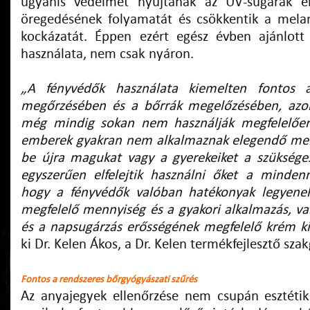
ugyanis védelmet nyújtanak az UV-sugarak ell
öregedésének folyamatát és csökkentik a mela
kockázatát. Éppen ezért egész évben ajánlot
használata, nem csak nyáron.
„A fényvédők használata kiemelten fontos 
megőrzésében és a bőrrák megelőzésében, azo
még mindig sokan nem használják megfelelőe
emberek gyakran nem alkalmaznak elegendő men
be újra magukat vagy a gyerekeiket a szüksége
egyszerűen elfelejtik használni őket a minde
hogy a fényvédők valóban hatékonyak legyenek
megfelelő mennyiség és a gyakori alkalmazás, va
és a napsugárzás erősségének megfelelő krém ki
ki Dr. Kelen Ákos, a Dr. Kelen termékfejlesztő sz
Fontos a rendszeres bőrgyógyászati szűrés
Az anyajegyek ellenőrzése nem csupán esztéti