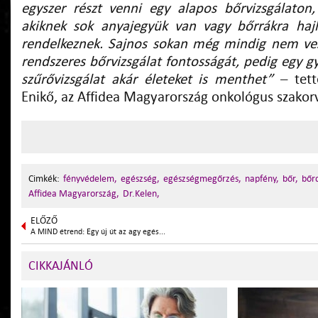
egyszer részt venni egy alapos bőrvizsgálaton
akiknek sok anyajegyük van vagy bőrrákra haj
rendelkeznek. Sajnos sokan még mindig nem ve
rendszeres bőrvizsgálat fontosságát, pedig egy 
szűrővizsgálat akár életeket is menthet”
– tett
Enikő, az Affidea Magyarország onkológus szakor
Cimkék:
fényvédelem,
egészség,
egészségmegőrzés,
napfény,
bőr,
bőr
Affidea Magyarország,
Dr.Kelen,
ELŐZŐ
A MIND étrend: Egy új út az agy egés...
CIKKAJÁNLÓ