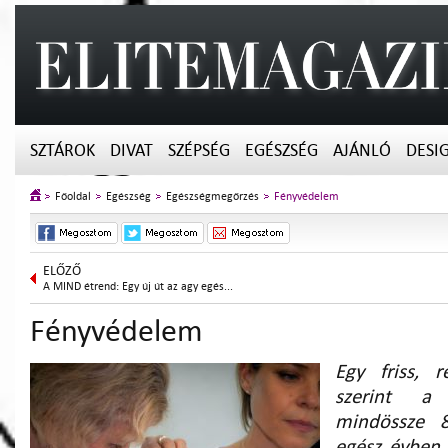
SZTÁROK
DIVAT
SZÉPSÉG
EGÉSZSÉG
AJÁNLÓ
DESI
Főoldal
Egészség
Egészségmegőrzés
Fényvédelem
ELŐZŐ
A MIND étrend: Egy új út az agy egés...
Fényvédelem
Egy friss, r
szerint a
mindössze 8
egész évben 