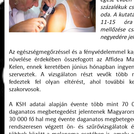
százalékuk cs
oda.
A kutatá
11-15 óra
mellőzése cs
negyedére je
Az egészségmegőrzéssel és a fényvédelemmel ka
növelése érdekében összefogott az Affidea Ma
Kelen, ennek keretében június hónapban ingye
szerveztek. A vizsgálaton részt vevők több 
fedeztek fel olyan eltérést, ahol további ke
szakorvosok.
A KSH adatai alapján évente több mint 70 0
daganatos megbetegedést jelentenek Magyarors
30 000 fő hal meg évente daganatos megbetege
rendszeresen végzett ön- és szűrővizsgálatok 