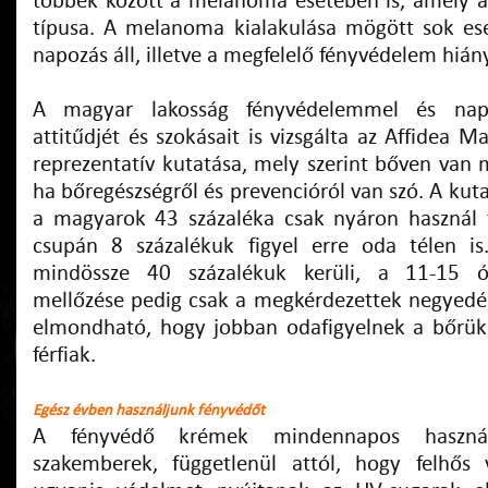
többek között a melanoma esetében is, amely 
típusa. A melanoma kialakulása mögött sok ese
napozás áll, illetve a megfelelő fényvédelem hián
A magyar lakosság fényvédelemmel és napo
attitűdjét és szokásait is vizsgálta az Affidea M
reprezentatív kutatása, mely szerint bőven van 
ha bőregészségről és prevencióról van szó. A kuta
a magyarok 43 százaléka csak nyáron használ 
csupán 8 százalékuk figyel erre oda télen is
mindössze 40 százalékuk kerüli, a 11-15 ó
mellőzése pedig csak a megkérdezettek negyedér
elmondható, hogy jobban odafigyelnek a bőrük
férfiak.
Egész évben használjunk fényvédőt
A fényvédő krémek mindennapos használ
szakemberek, függetlenül attól, hogy felhős