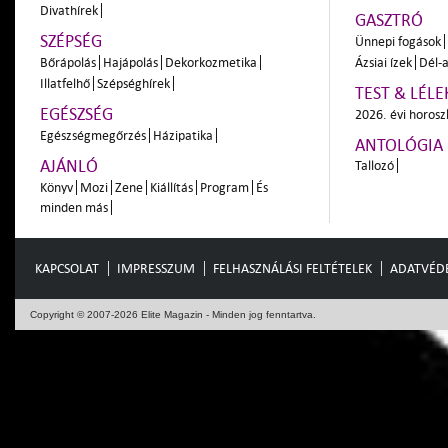
Divathírek
GASZTRÓ
SZÉPSÉG
Ünnepi fogások
Bőrápolás
Hajápolás
Dekorkozmetika
Ázsiai ízek
Dél-a
Illatfelhő
Szépséghírek
TEST & LÉLE
EGÉSZSÉG
2026. évi horos
Egészségmegőrzés
Házipatika
ANTOLÓGIA
AJÁNLÓ
Tallozó
Könyv
Mozi
Zene
Kiállítás
Program
És
minden más
KAPCSOLAT
IMPRESSZUM
FELHASZNÁLÁSI FELTÉTELEK
ADATVÉD
Copyright © 2007-2026 Elite Magazin - Minden jog fenntartva.