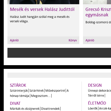
Mesék és versek Halász Judittól
Grecsó Krisz
egymásnak
Halász Judit hangján szólal meg a mesék és
versek világa.
Boldog-szomorú d
Ajánló
Könyv
Ajánló
SZTÁROK
DESIGN
Sztárinterjúk
Sztárhírek
Művészportré
A
Ünnepi dekoráci
Térről térre
hónap témája
Megosztom...
ÉLETMÓD
DIVAT
Lóerők
Arcok-ka
Márkák és dizájnerek
Divattrendek