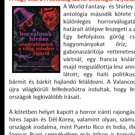
A World Fantasy- és Shirley 
antológia második kötete 
különleges horrorváloga
határait átlépve feszegeti a 
Egy befolyásos görög cs
hagyományokat őriz
gabonaszárítója rettenetes
vártnál; egy francia kisl
majd megszállottja lesz an
látott; egy haiti politik
bármit és bárkit hajlandó feláldozni. A Valanco
újra világkörüli felfedezőútra indultak, hogy f
országok legkiválóbb írásait.
A kötetben helyet kapott a horror iránti rajong
híres Japán és Dél-Korea, valamint olyan, szám
országok irodalma, mint Puerto Rico és India, ill
Steinar Bragi személyében már itthon is komo