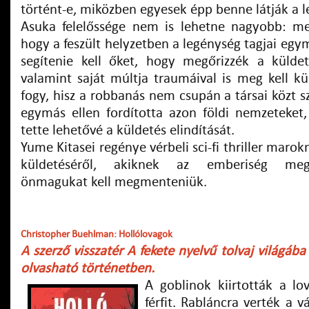
történt-e, miközben egyesek épp benne látják a l
Asuka felelőssége nem is lehetne nagyobb: me
hogy a feszült helyzetben a legénység tagjai egym
segítenie kell őket, hogy megőrizzék a küldet
valamint saját múltja traumáival is meg kell kü
fogy, hisz a robbanás nem csupán a társai közt sz
egymás ellen fordította azon földi nemzeteket
tette lehetővé a küldetés elindítását.
Yume Kitasei regénye vérbeli sci-fi thriller maro
küldetéséről, akiknek az emberiség me
önmagukat kell megmenteniük.
Christopher Buehlman: Hollólovagok
A szerző visszatér A fekete nyelvű tolvaj világáb
olvasható történetben.
A goblinok kiirtották a lo
férfit. Rabláncra verték a v