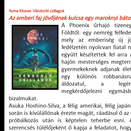
Yume Kitasei: Vándorló csillagok
Az emberi faj jövőjének kulcsa egy maroknyi bátor
A Phoenix űrhajó tizene
Földtől: egy nemrég felfedez
mely az emberiség új jöv
fedélzetén nyolcvan fiatal n
együtt készítettek fel arra
hajón mesterséges megterm
gyermekeknek adjanak éle
egy különös robbanás
áldozatul, a legén
megkérdőjelezni egymásb
bizalmukat.
Asuka Hoshino-Silva, a félig amerikai, félig japá
során is kívülállónak érezte magát, ráadásul ő az
próbálkozás után is képtelen teherbe esni. 
szerencsés túlélőjeként ő kapja a feladatot, hogy