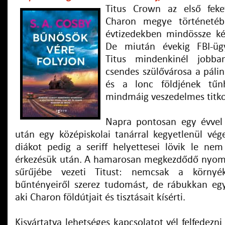
Titus Crown az első feket
Charon megye történetéb
évtizedekben mindössze két
De miután évekig FBI-ügy
Titus mindenkinél jobb
csendes szülővárosa a páli
és a lonc földjének tűnh
mindmáig veszedelmes titko
Napra pontosan egy évvel 
után egy középiskolai tanárral kegyetlenül vége
diákot pedig a seriff helyettesei lövik le nem
érkezésük után. A hamarosan megkezdődő nyomo
sűrűjébe vezeti Titust: nemcsak a környék 
bűntényeiről szerez tudomást, de rábukkan egy 
aki Charon földútjait és tisztásait kísérti.
Kisvártatva lehetséges kapcsolatot vél felfedezni