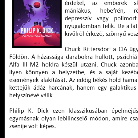
érdekel, az emberek ski
mániákus, hebefrén, rög
depresszív vagy polimorf
nyugalomban telik. De a l
kívülről érkező, szörnyű veszé
Chuck Rittersdorf a CIA üg
Földön. A házassága darabokra hullott, pszichiá
Alfa III M2 holdra készül utazni. Chuck azon
ilyen könnyen a helyzetbe, és a saját kezéb
események alakítását. Az eddig békés hold ham
kettejük ádáz harcának, hanem egy galaktikus
helyszínévé válik.
Philip K. Dick ezen klasszikusában épelméjűs
egymásnak olyan lebilincselő módon, amire csak 
zsenije volt képes.