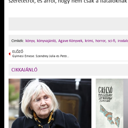
szeretetről, és arról, hogy nem csak a fiatalokna
Cimkék:
könyv,
könyvajánló,
Agave Könyvek,
krimi,
horror,
sci-fi,
irodal
ELŐZŐ
Gyimesi Emese: Szendrey Júlia és Pető...
CIKKAJÁNLÓ