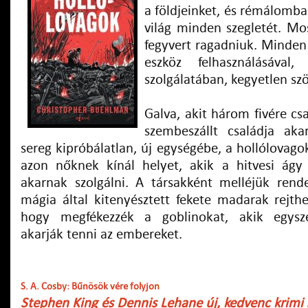
a földjeinket, és rémálomba 
világ minden szegletét. Mo
fegyvert ragadniuk. Minden
eszköz felhasználásával,
szolgálatában, kegyetlen sz
Galva, akit három fivére csa
szembeszállt családja aka
sereg kipróbálatlan, új egységébe, a hollólovagok
azon nőknek kínál helyet, akik a hitvesi ágy
akarnak szolgálni. A társakként melléjük rendel
mágia által kitenyésztett fekete madarak rejthe
hogy megfékezzék a goblinokat, akik egysze
akarják tenni az embereket.
S. A. Cosby: Bűnösök vére folyjon
Stephen King és Dennis Lehane új, kedvenc krimi 