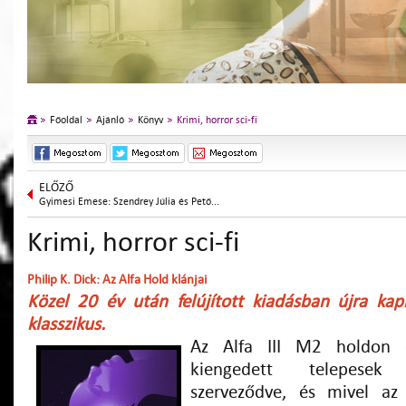
Főoldal
Ajánló
Könyv
Krimi, horror sci-fi
ELŐZŐ
Gyimesi Emese: Szendrey Júlia és Pető...
Krimi, horror sci-fi
Philip K. Dick: Az Alfa Hold klánjai
Közel 20 év után felújított kiadásban újra kap
klasszikus.
Az Alfa III M2 holdon e
kiengedett telepesek
szerveződve, és mivel az