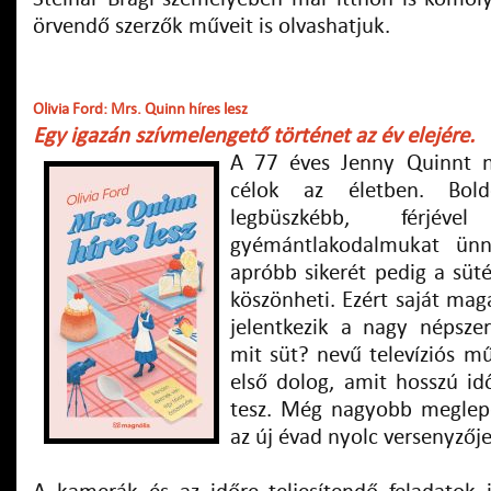
örvendő szerzők műveit is olvashatjuk.
Olivia Ford: Mrs. Quinn híres lesz
Egy igazán szívmelengető történet az év elejére.
A 77 éves Jenny Quinnt n
célok az életben. Bol
legbüszkébb, férjé
gyémántlakodalmukat ün
apróbb sikerét pedig a süté
köszönheti. Ezért saját mag
jelentkezik a nagy népsze
mit süt? nevű televíziós m
első dolog, amit hosszú i
tesz. Még nagyobb meglepe
az új évad nyolc versenyzője