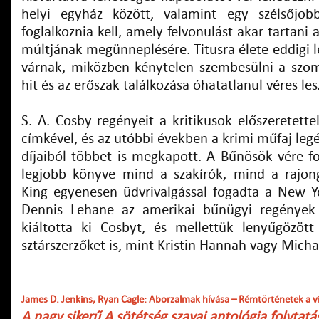
helyi egyház között, valamint egy szélsőjobb
foglalkoznia kell, amely felvonulást akar tartani
múltjának megünneplésére. Titusra élete eddigi 
várnak, miközben kénytelen szembesülni a szo
hit és az erőszak találkozása óhatatlanul véres l
S. A. Cosby regényeit a kritikusok előszeretettel
címkével, és az utóbbi években a krimi műfaj leg
díjaiból többet is megkapott. A Bűnösök vére f
legjobb könyve mind a szakírók, mind a rajon
King egyenesen üdvrivalgással fogadta a New Y
Dennis Lehane az amerikai bűnügyi regények j
kiáltotta ki Cosbyt, és mellettük lenyűgözöt
sztárszerzőket is, mint Kristin Hannah vagy Micha
James D. Jenkins, Ryan Cagle: Aborzalmak hívása – Rémtörténetek a vi
A nagy sikerű A sötétség szavai antológia folytatá