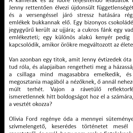
A kamerák és az időre teljesítendő feladatok 
Jenny rettentően élvezi újdonsült függetlenségé
és a versengéssel járó stressz hatására rég
emlékek bukkannak elő. Egy bizonyos csokoládé
jegygyűrű került az ujjára; a cukros fánk egy v
emlékezteti; egy különös alakú kenyér pedig 
kapcsolódik, amikor örökre megváltozott az élete
Van azonban egy titok, amit Jenny évtizedek óta 
tud róla, és alapjaiban rengetheti meg a házass
a csillaga mind magasabbra emelkedik, és
megosztania magából a nézőknek, ő annál neheze
múlt terhét. Vajon a rávetülő reflektor
ismeretlennek hitt boldogságot hoz el a számára
a vesztét okozza?
Olivia Ford regénye óda a mennyei sütemény
szívmelengető, keserédes történetet mesél 