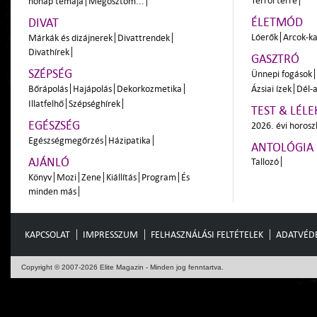
Térről térre
hónap témája
Megosztom...
ÉLETMÓD
DIVAT
Lóerők
Arcok-ka
Márkák és dizájnerek
Divattrendek
Divathírek
GASZTRÓ
SZÉPSÉG
Ünnepi fogások
Bőrápolás
Hajápolás
Dekorkozmetika
Ázsiai ízek
Dél-a
Illatfelhő
Szépséghírek
TEST & LÉLE
EGÉSZSÉG
2026. évi horos
Egészségmegőrzés
Házipatika
ANTOLÓGIA
AJÁNLÓ
Tallozó
Könyv
Mozi
Zene
Kiállítás
Program
És
minden más
KAPCSOLAT
IMPRESSZUM
FELHASZNÁLÁSI FELTÉTELEK
ADATVÉD
Copyright © 2007-2026 Elite Magazin - Minden jog fenntartva.