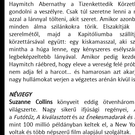
Haymitch Abernathy a Tizenkettedik Körze
gondolni a veszélyre. Csak túl szeretne lenni a
azzal a lánnyal tölteni, akit szeret. Amikor azon
minden álma szilánkokra törik. Elszakítják
szerelmétől, majd a Kapitóliumba száll
körzettársával együtt: egy kiskamasszal, aki s
mintha a húga lenne, egy kényszeres esélyszá
legbeképzeltebb lányával. Amikor pedig kezde
Haymitch ráébred, hogy eleve a vereség felé próbá
nem adja fel a harcot… és hamarosan azt akar
nagy hullámokat verjen a végzetes arénán kívül is
NÉVJEGY
Suzanne Collins
könyveit eddig ötvenháro
világszerte. Nagy sikerű ifjúsági regényei,
a
Futótűz
,
A kiválasztott
és az
Énekesmadarak és k
mint 100 millió példányban keltek el, a New Yor
voltak és több népszerű film alapjául szolgáltak.