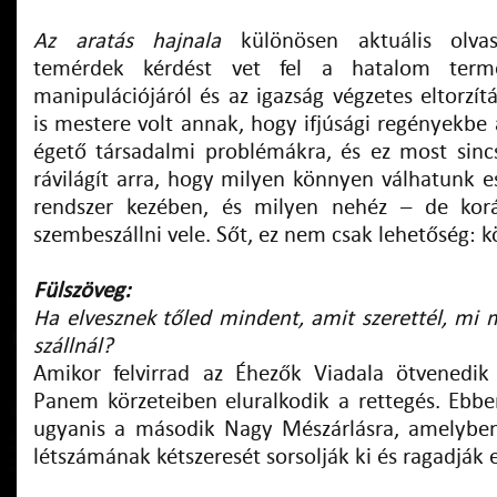
Az aratás hajnala
különösen aktuális olva
temérdek kérdést vet fel a hatalom termé
manipulációjáról és az igazság végzetes eltorzítá
is mestere volt annak, hogy ifjúsági regényekbe
égető társadalmi problémákra, és ez most sin
rávilágít arra, hogy milyen könnyen válhatunk 
rendszer kezében, és milyen nehéz – de kor
szembeszállni vele. Sőt, ez nem csak lehetőség: k
Fülszöveg:
Ha elvesznek tőled mindent, amit szerettél, mi 
szállnál?
Amikor felvirrad az Éhezők Viadala ötvenedik
Panem körzeteiben eluralkodik a rettegés. Ebbe
ugyanis a második Nagy Mészárlásra, amelyben
létszámának kétszeresét sorsolják ki és ragadják 