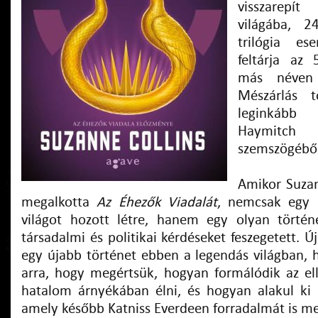
visszarep
világába, 2
trilógia e
feltárja az 
más néven
Mészárlás t
leginkább 
Haymitc
szemszögéből
Amikor Suzan
megalkotta
Az Éhezők Viadalát
, nemcsak egy i
világot hozott létre, hanem egy olyan történ
társadalmi és politikai kérdéseket feszegetett.
egy újabb történet ebben a legendás világban,
arra, hogy megértsük, hogyan formálódik az elle
hatalom árnyékában élni, és hogyan alakul ki 
amely később Katniss Everdeen forradalmát is m