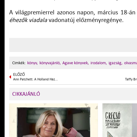
A világpremierrel azonos napon, március 18-án
éhezők viadala
vadonatúj előzményregénye.
Cimkék:
könyv,
könyvajánló,
Agave könyvek,
irodalom,
igazság,
olvasm
ELŐZŐ
Ann Patchett: A Holland Ház...
Taffy Br
CIKKAJÁNLÓ