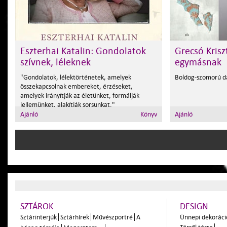
Eszterhai Katalin: Gondolatok
Grecsó Krisz
szívnek, léleknek
egymásnak
"Gondolatok, lélektörténetek, amelyek
Boldog-szomorú d
összekapcsolnak embereket, érzéseket,
amelyek irányítják az életünket, formálják
jellemünket, alakítják sorsunkat."
Ajánló
Könyv
Ajánló
SZTÁROK
DESIGN
Sztárinterjúk
Sztárhírek
Művészportré
A
Ünnepi dekoráci