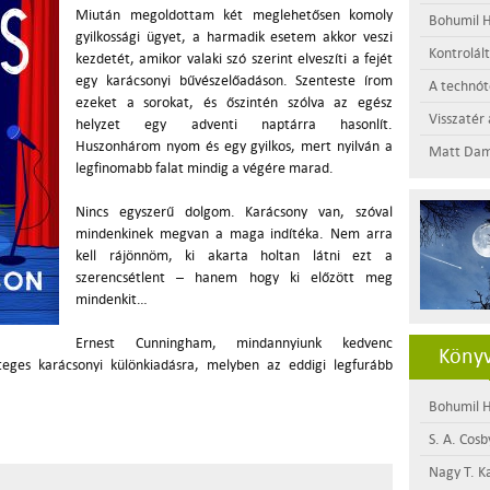
Miután megoldottam két meglehetősen komoly
Bohumil H
gyilkossági ügyet, a harmadik esetem akkor veszi
Kontrolál
kezdetét, amikor valaki szó szerint elveszíti a fejét
egy karácsonyi bűvészelőadáson. Szenteste írom
A technótó
ezeket a sorokat, és őszintén szólva az egész
Visszatér 
helyzet egy adventi naptárra hasonlít.
Huszonhárom nyom és egy gyilkos, mert nyilván a
Matt Dam
legfinomabb falat mindig a végére marad.
Nincs egyszerű dolgom. Karácsony van, szóval
mindenkinek megvan a maga indítéka. Nem arra
kell rájönnöm, ki akarta holtan látni ezt a
szerencsétlent – hanem hogy ki előzött meg
mindenkit…
Ernest Cunningham, mindannyiunk kedvenc
Könyv
teges karácsonyi különkiadásra, melyben az eddigi legfurább
Bohumil H
S. A. Cosb
Nagy T. K