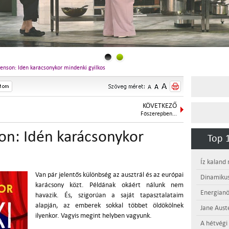
enson: Idén karácsonykor mindenki gyilkos
KÖVETKEZŐ
Főszerepben...
on: Idén karácsonykor
Top 1
Íz kaland
Van pár jelentős különbség az ausztrál és az európai
Dinamikus
karácsony közt. Példának okáért nálunk nem
Energianö
havazik. És, szigorúan a saját tapasztalataim
alapján, az emberek sokkal többet öldökölnek
Jane Aust
ilyenkor. Vagyis megint helyben vagyunk.
A hétvégi