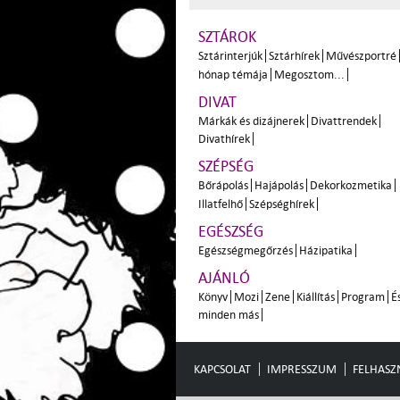
SZTÁROK
Sztárinterjúk
Sztárhírek
Művészportré
hónap témája
Megosztom...
DIVAT
Márkák és dizájnerek
Divattrendek
Divathírek
SZÉPSÉG
Bőrápolás
Hajápolás
Dekorkozmetika
Illatfelhő
Szépséghírek
EGÉSZSÉG
Egészségmegőrzés
Házipatika
AJÁNLÓ
Könyv
Mozi
Zene
Kiállítás
Program
É
minden más
KAPCSOLAT
IMPRESSZUM
FELHASZN