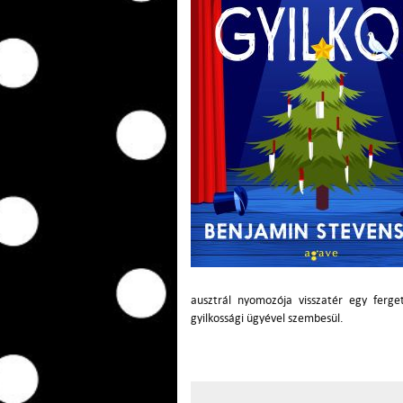
ausztrál nyomozója visszatér egy ferge
gyilkossági ügyével szembesül.