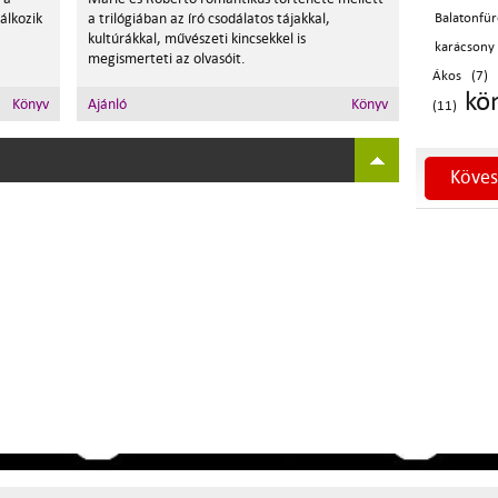
lálkozik
a trilógiában az író csodálatos tájakkal,
Balatonfü
kultúrákkal, művészeti kincsekkel is
karácsony
megismerteti az olvasóit.
Ákos (7)
kö
Könyv
Ajánló
Könyv
(11)
Köves