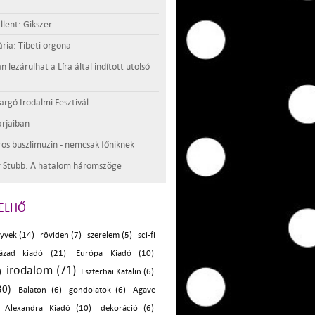
llent: Gikszer
ria: Tibeti orgona
lezárulhat a Líra által indított utolsó
argó Irodalmi Fesztivál
rjaiban
os buszlimuzin - nemcsak főniknek
 Stubb: A hatalom háromszöge
ELHŐ
yvek (14)
röviden (7)
szerelem (5)
sci-fi
zázad kiadó (21)
Európa Kiadó (10)
irodalom (71)
)
Eszterhai Katalin (6)
30)
Balaton (6)
gondolatok (6)
Agave
Alexandra Kiadó (10)
dekoráció (6)