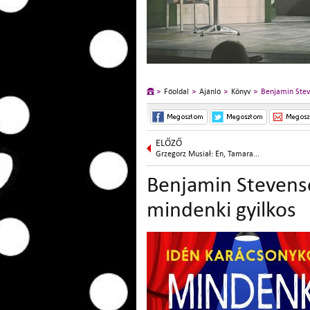
Főoldal
Ajánló
Könyv
Benjamin Stev
ELŐZŐ
Grzegorz Musiał: Én, Tamara...
Benjamin Stevens
mindenki gyilkos