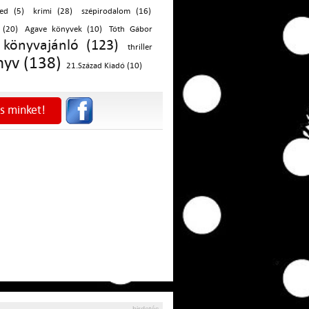
red (5)
krimi (28)
szépirodalom (16)
 (20)
Agave könyvek (10)
Tóth Gábor
könyvajánló (123)
thriller
nyv (138)
21.Század Kiadó (10)
s minket!