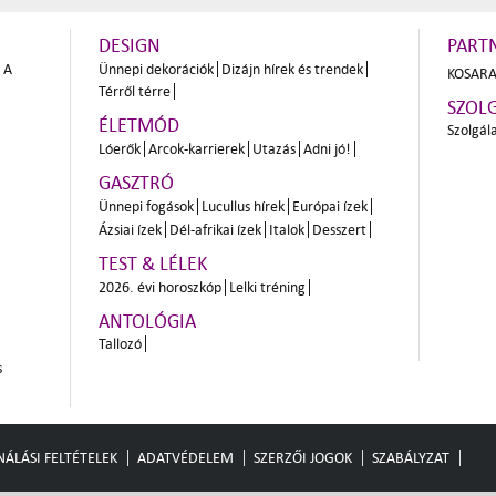
DESIGN
PART
A
Ünnepi dekorációk
Dizájn hírek és trendek
KOSARA
Térről térre
SZOL
ÉLETMÓD
Szolgál
Lóerők
Arcok-karrierek
Utazás
Adni jó!
GASZTRÓ
Ünnepi fogások
Lucullus hírek
Európai ízek
Ázsiai ízek
Dél-afrikai ízek
Italok
Desszert
TEST & LÉLEK
2026. évi horoszkóp
Lelki tréning
ANTOLÓGIA
Tallozó
s
ÁLÁSI FELTÉTELEK
ADATVÉDELEM
SZERZŐI JOGOK
SZABÁLYZAT