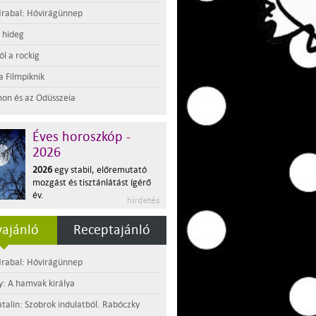
rabal: Hóvirágünnep
t hideg
l a rockig
a Filmpiknik
on és az Odüsszeia
Éves horoszkóp -
2026
2026
egy stabil, előremutató
mozgást és tisztánlátást ígérő
év.
ajánló
Receptajánló
rabal: Hóvirágünnep
y: A hamvak királya
atalin: Szobrok indulatból. Rabóczky