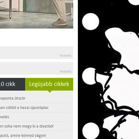
hirdetés
hirdetés
0 cikk
Legújabb cikkek
 naponta ötször
an zöldül a hazai újautópiac
velés
en soha nem megy ki a divatból
 autó, amire könnyű vágyni