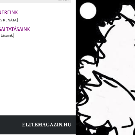
hirdetés
NEREINK
S RENÁTA
GÁLTATÁSAINK
atásaink