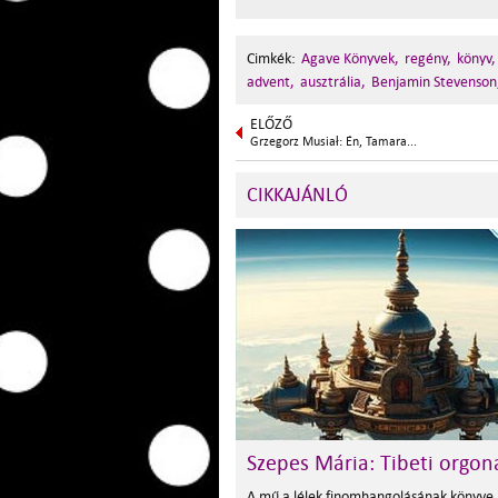
Cimkék:
Agave Könyvek,
regény,
könyv,
advent,
ausztrália,
Benjamin Stevenson
ELŐZŐ
Grzegorz Musiał: Én, Tamara...
CIKKAJÁNLÓ
Szepes Mária: Tibeti orgon
A mű a lélek finomhangolásának könyve,