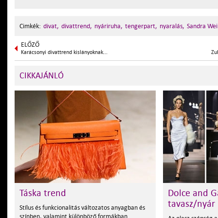
Cimkék:
divat,
divattrend,
nyáriruha,
tengerpart,
nyaralás,
Sandra Wei
ELŐZŐ
Karácsonyi divattrend kislányoknak...
Zu
CIKKAJÁNLÓ
Táska trend
Dolce and G
tavasz/nyár
Stílus és funkcionalitás változatos anyagban és
színben, valamint különböző formákban.