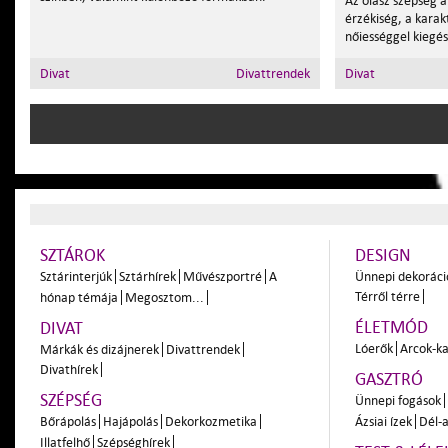
Az olasz szépség 
érzékiség, a karak
nőiességgel kiegés
Divat
Divattrendek
Divat
SZTÁROK
DESIGN
Sztárinterjúk
Sztárhírek
Művészportré
A
Ünnepi dekoráci
Térről térre
hónap témája
Megosztom...
ÉLETMÓD
DIVAT
Lóerők
Arcok-ka
Márkák és dizájnerek
Divattrendek
Divathírek
GASZTRÓ
SZÉPSÉG
Ünnepi fogások
Bőrápolás
Hajápolás
Dekorkozmetika
Ázsiai ízek
Dél-a
Illatfelhő
Szépséghírek