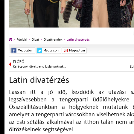
Főoldal
Divat
Divattrendek
Latin divatérzés
ELŐZŐ
Karácsonyi divattrend kislányoknak...
Zu
Latin divatérzés
Lassan itt a jó idő, kezdődik az utazási 
legszívesebben a tengerparti üdülőhelyekre u
Összeállításunkban a hölgyeknek mutatunk b
amelyet a tengerparti városokban viselhetnek ak
az esti sétálás alkalmával az itthon talán nem a
öltözékeinek segítségével.