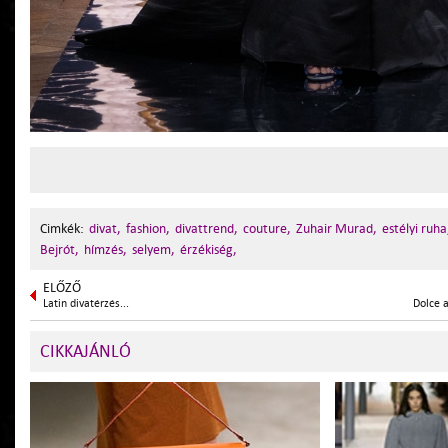
Cimkék:
divat,
fashion,
divattrend,
couture,
Zuhair Murad,
estélyi ruha
Bejrót,
hímzés,
selyem,
érzékiség,
ELŐZŐ
Latin divatérzés...
Dolce 
CIKKAJÁNLÓ