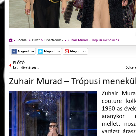
Főoldal
Divat
Divattrendek
Zuhair Murad – Trópusi menekülés
ELŐZŐ
Latin divatérzés...
Dolce 
Zuhair Murad – Trópusi menekü
Zuhair Mura
couture koll
1960-as évek
aranykor r
mellett nosz
varázst áras