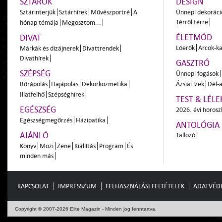
SZTÁROK
DESIGN
Sztárinterjúk
Sztárhírek
Művészportré
A
Ünnepi dekoráci
Térről térre
hónap témája
Megosztom...
ÉLETMÓD
DIVAT
Lóerők
Arcok-ka
Márkák és dizájnerek
Divattrendek
Divathírek
GASZTRÓ
SZÉPSÉG
Ünnepi fogások
Bőrápolás
Hajápolás
Dekorkozmetika
Ázsiai ízek
Dél-a
Illatfelhő
Szépséghírek
TEST & LÉLE
EGÉSZSÉG
2026. évi horos
Egészségmegőrzés
Házipatika
ANTOLÓGIA
AJÁNLÓ
Tallozó
Könyv
Mozi
Zene
Kiállítás
Program
És
minden más
KAPCSOLAT
IMPRESSZUM
FELHASZNÁLÁSI FELTÉTELEK
ADATVÉD
Copyright © 2007-2026 Elite Magazin - Minden jog fenntartva.