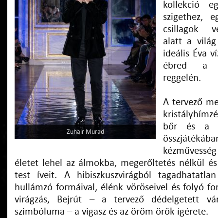
kollekció 
szigethez, 
csillagok v
alatt a világ
ideális Éva v
ébred a t
reggelén.
A tervező me
kristályhímz
bőr és a s
Zuhair Murad
összjátéká
kézművessé
életet lehel az álmokba, megerőltetés nélkül és
test íveit. A hibiszkuszvirágból tagadhatatlan
hullámzó formáival, élénk vöröseivel és folyó f
virágzás, Bejrút – a tervező dédelgetett vá
szimbóluma – a vigasz és az öröm örök ígérete.