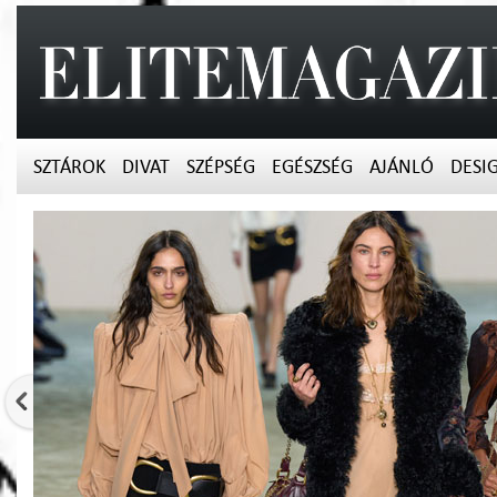
SZTÁROK
DIVAT
SZÉPSÉG
EGÉSZSÉG
AJÁNLÓ
DESI