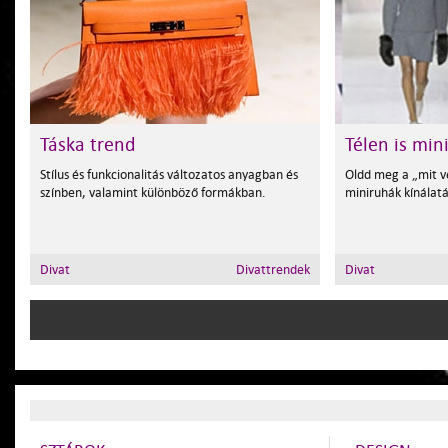
Táska trend
Télen is min
Stílus és funkcionalitás változatos anyagban és
Oldd meg a „mit v
színben, valamint különböző formákban.
miniruhák kínálatá
Divat
Divattrendek
Divat