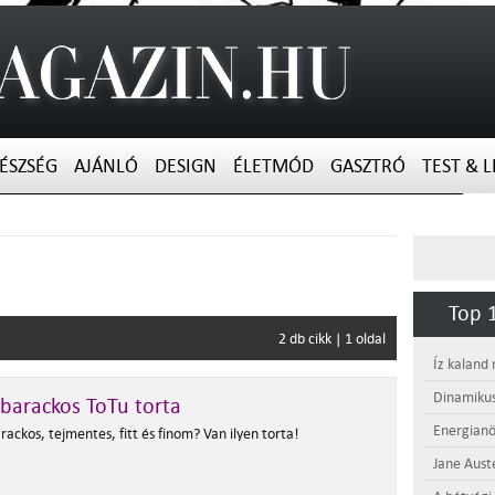
ÉSZSÉG
AJÁNLÓ
DESIGN
ÉLETMÓD
GASZTRÓ
TEST & L
Top 1
2 db cikk | 1 oldal
Íz kaland
Dinamikus
barackos ToTu torta
Energianö
ackos, tejmentes, fitt és finom? Van ilyen torta!
Jane Aust