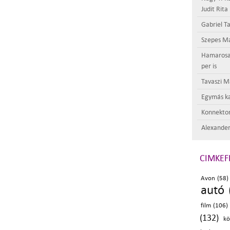
Judit Rita
Gabriel Ta
Szepes Má
Hamarosan 
per is
Tavaszi M
Egymás ka
Konnektor
Alexander
CIMKEF
Avon (58)
autó 
film (106)
(132)
kö