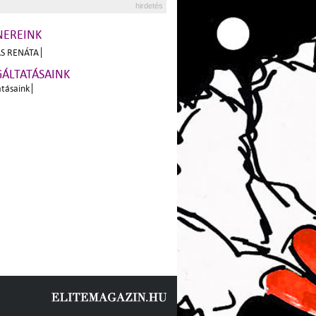
hirdetés
NEREINK
S RENÁTA
GÁLTATÁSAINK
atásaink