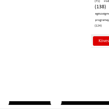
(71)
iro
(138)
egészségm
programaj
(124)
Köves