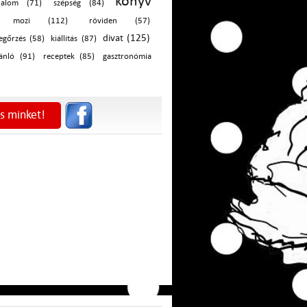
könyv
dalom (71)
szépség (84)
mozi (112)
röviden (57)
divat (125)
egőrzés (58)
kiállítás (87)
ánló (91)
receptek (85)
gasztronómia
s minket!