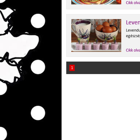
Cikk olv
Leven
Levendu
egészsé
Cikk olv
1