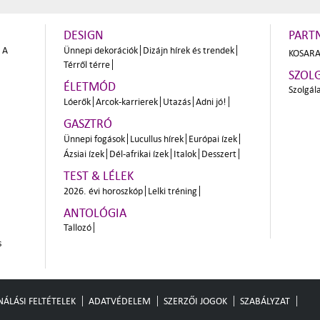
DESIGN
PART
A
Ünnepi dekorációk
Dizájn hírek és trendek
KOSARA
Térről térre
SZOL
ÉLETMÓD
Szolgál
Lóerők
Arcok-karrierek
Utazás
Adni jó!
GASZTRÓ
Ünnepi fogások
Lucullus hírek
Európai ízek
Ázsiai ízek
Dél-afrikai ízek
Italok
Desszert
TEST & LÉLEK
2026. évi horoszkóp
Lelki tréning
ANTOLÓGIA
Tallozó
s
ÁLÁSI FELTÉTELEK
ADATVÉDELEM
SZERZŐI JOGOK
SZABÁLYZAT