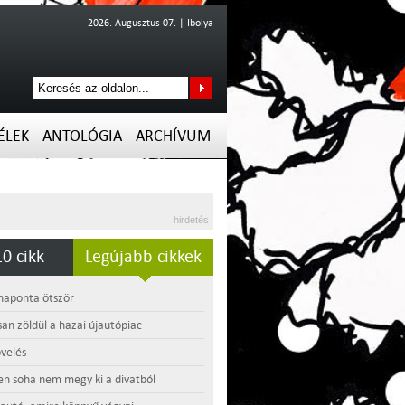
2026. Augusztus 07. | Ibolya
ÉLEK
ANTOLÓGIA
ARCHÍVUM
hirdetés
0 cikk
Legújabb cikkek
 naponta ötször
an zöldül a hazai újautópiac
velés
en soha nem megy ki a divatból