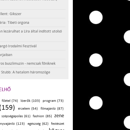
llent: Gikszer
ria: Tibeti orgona
lezárulhat a Líra által indított utolsó
argó Irodalmi Fesztivál
rjaiban
os buszlimuzin - nemcsak főniknek
 Stubb: A hatalom háromszöge
ELHŐ
főétel (74)
lóerők (103)
program (73)
(159)
érzelem (54)
filmajánló (87)
zene
szépségápolás (61)
fashion (85)
nyvajánló (123)
egészség (62)
festészet