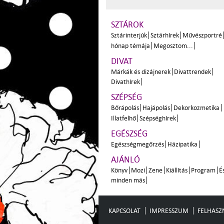
SZTÁROK
Sztárinterjúk
Sztárhírek
Művészportré
hónap témája
Megosztom...
DIVAT
Márkák és dizájnerek
Divattrendek
Divathírek
SZÉPSÉG
Bőrápolás
Hajápolás
Dekorkozmetika
Illatfelhő
Szépséghírek
EGÉSZSÉG
Egészségmegőrzés
Házipatika
AJÁNLÓ
Könyv
Mozi
Zene
Kiállítás
Program
É
minden más
KAPCSOLAT
IMPRESSZUM
FELHASZN