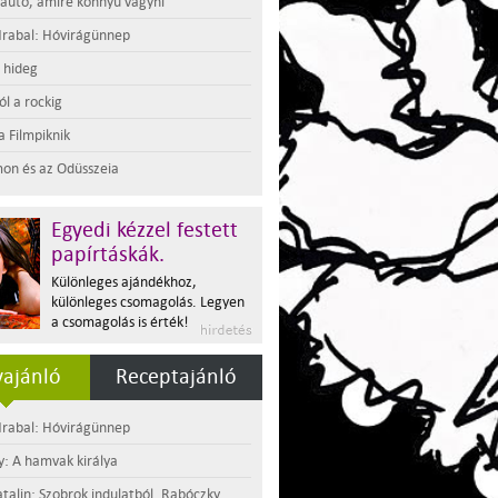
 autó, amire könnyű vágyni
rabal: Hóvirágünnep
t hideg
l a rockig
a Filmpiknik
on és az Odüsszeia
Egyedi kézzel festett
papírtáskák.
Különleges ajándékhoz,
különleges csomagolás. Legyen
a csomagolás is érték!
ajánló
Receptajánló
rabal: Hóvirágünnep
y: A hamvak királya
atalin: Szobrok indulatból. Rabóczky