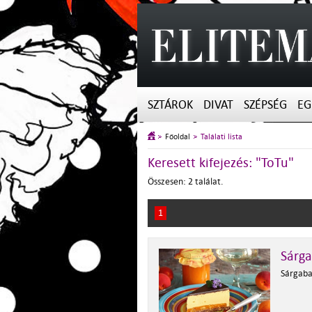
SZTÁROK
DIVAT
SZÉPSÉG
EG
Főoldal
Találati lista
Keresett kifejezés: "ToTu"
Összesen: 2 találat.
1
Sárga
Sárgabar