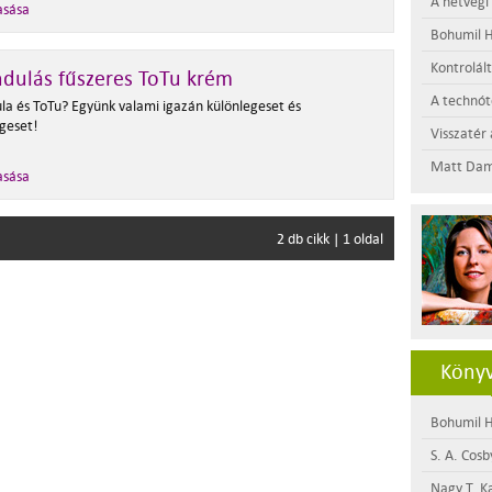
A hétvégi
asása
Bohumil H
Kontrolál
dulás fűszeres ToTu krém
A technótó
la és ToTu? Együnk valami igazán különlegeset és
geset!
Visszatér 
Matt Dam
asása
2 db cikk | 1 oldal
Könyv
Bohumil H
S. A. Cosb
Nagy T. K