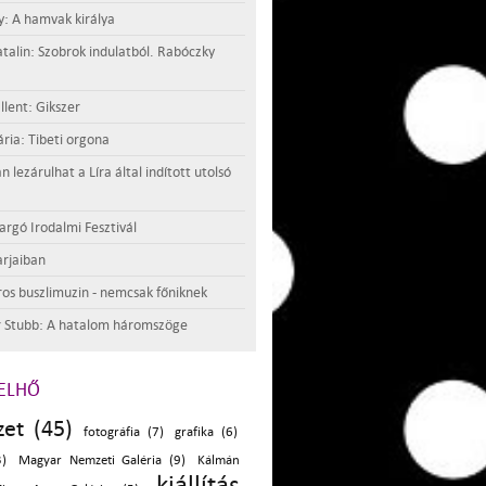
y: A hamvak királya
atalin: Szobrok indulatból. Rabóczky
llent: Gikszer
ria: Tibeti orgona
lezárulhat a Líra által indított utolsó
argó Irodalmi Fesztivál
rjaiban
os buszlimuzin - nemcsak főniknek
 Stubb: A hatalom háromszöge
ELHŐ
zet (45)
fotográfia (7)
grafika (6)
)
Magyar Nemzeti Galéria (9)
Kálmán
kiállítás