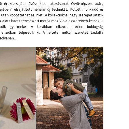
át érezte saját művészi kibontakozásának. Ötvösképzése után,
dejében” elsajátított néhány új technikát. Kötött munkaidő és
 után kopogtathat az ihlet. A kollekcióknál nagy szerepet játszik
ák alatt látott természeti motívumok Viola ékszereiben kelnek új
odik gyermeke. A korábban elképzelhetetlen boldogság
nzióban teljesedik ki. A feltétel nélküli szeretet táplálta
mekeinek mosolyában…