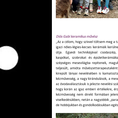
Diós Gabi keramikus művész
„Az a célom, hogy szívvel töltsem meg a t
igazi nőies-légies-kecses kerámiák kerüln
útja. Egyedi technikájával csodaszép,
kaspókat, szobrokat és épületkerámiáka
szépséges mesevilágba repítenek, magukr
teljesült, amióta művészetterapeutakén
kirepült lányai nevelésében is kamatoz
kézművesség, a nagy kirándulások, a mesé
az óvodaválasztásuk is jelezte nevelési sz
hogy korán az igaz emberi értékekre, érz
kézművesség nem direkt formában jeleni
viselkedésükben, netán a nagyobbik „para
de hobbijukban és gondolkodásukban egé