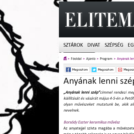
SZTÁROK
DIVAT
SZÉPSÉG
EG
Főoldal
Ajánló
Program
Anyának len
Anyának lenni szé
„Anyának lenni szép”
címmel rendezi meg
kiállítását és vásárát május 4-5-én a Pet
olyan művészeket mutatunk be, akik al
nevelnek.
Borsódy Eszter
keramikus művész
Az anyatejjel szívta magába a művészetet