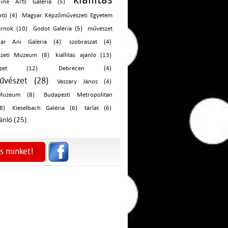
ine Arts Galéria (5)
otó (4)
Magyar Képzőművészeti Egyetem
rnok (10)
Godot Galéria (5)
művészet
ár Ani Galéria (4)
szobrászat (4)
szeti Múzeum (8)
kiállítás ajánló (13)
észet (12)
Debrecen (4)
űvészet (28)
Vaszary János (4)
Múzeum (8)
Budapesti Metropolitan
8)
Kieselbach Galéria (6)
tárlat (6)
jánló (25)
s minket!