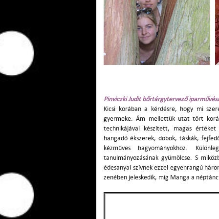
Pinviczki Judit
bőrtárgytervező iparművés
Kicsi korában a kérdésre, hogy mi szer
gyermeke. Ám mellettük utat tört korán
technikájával készített, magas értéket
hangadó ékszerek, dobok, táskák, fejfedők
kézműves hagyományokhoz. Különleg
tanulmányozásának gyümölcse. S miközben
édesanyai szívnek ezzel egyenrangú hár
zenében jeleskedik, míg Manga a néptánc