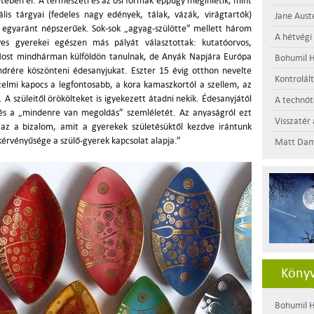
tében él. A természeti és az ősi formák éppúgy megihletik, mint
ális tárgyai (fedeles nagy edények, tálak, vázák, virágtartók)
Jane Aust
ei egyaránt népszerűek.
Sok-sok „agyag-szülötte” mellett három
A hétvégi
 gyerekei egészen más pályát választottak: kutatóorvos,
Most mindhárman külföldön tanulnak, de Anyák Napjára Európa
Bohumil H
drére köszönteni édesanyjukat. Eszter 15 évig otthon nevelte
Kontrolál
érzelmi kapocs a legfontosabb, a kora kamaszkortól a szellem, az
A szüleitől örökölteket is igyekezett átadni nekik. Édesanyjától
A technótó
 és a „mindenre van megoldás” szemléletét. Az anyaságról ezt
Visszatér 
 az a bizalom, amit a gyerekek születésüktől kezdve irántunk
érvényűsége a szülő-gyerek kapcsolat alapja.”
Matt Dam
Könyv
Bohumil H