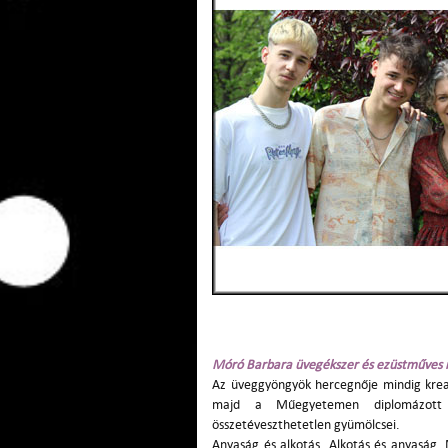
Móró Barbara üvegékszer és ezüstműves 
Az üveggyöngyök hercegnője mindig kreatí
majd a Műegyetemen diplomázott g
összetéveszthetetlen gyümölcsei.
Anyaság és alkotás. Alkotás és anyaság