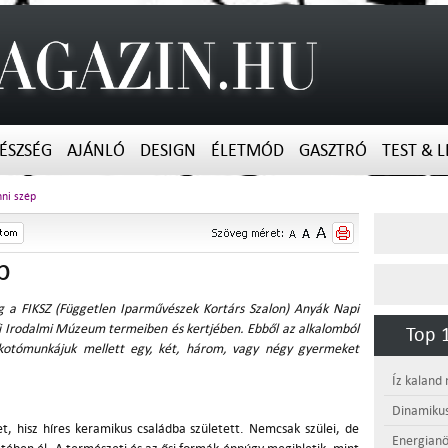
ÉSZSÉG
AJÁNLÓ
DESIGN
ÉLETMÓD
GASZTRÓ
TEST & L
ni szép
p
 a FIKSZ (Független Iparművészek Kortárs Szalon) Anyák Napi
őfi Irodalmi Múzeum termeiben és kertjében. Ebből az alkalomból
Top 1
kotómunkájuk mellett egy, két, három, vagy négy gyermeket
Íz kaland
Dinamikus
, hisz híres keramikus családba született. Nemcsak szülei, de
Energianö