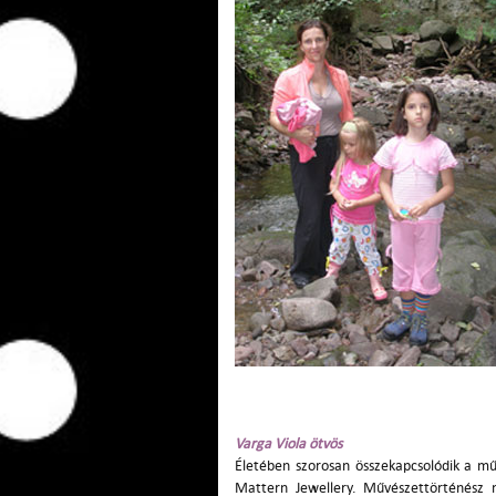
Varga Viola ötvös
Életében szorosan összekapcsolódik a mű
Mattern Jewellery. Művészettörténész