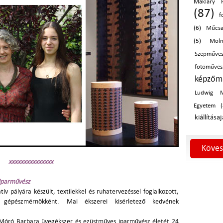
Makláry F
(87)
f
(6)
Műcsa
(5)
Moln
Szépművé
fotóműv
képzőm
Ludwig 
Egyetem (
kiállítása
Köves
xxxxxxxxxxxxxxx
iparművész
v pályára készült, textilekkel és ruhatervezéssel foglalkozott,
épészmérnökként. Mai ékszerei kisérletező kedvének
. Móró Barbara üvegékszer és ezüstműves iparművész életét 24