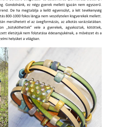
eg. Gondolnánk, ez négy gyerek mellett igazán nem egyszerű.
rrend. De ha megtalálja a kellő egyensúlyt, a két tevékenység
ztás 800-1000 fokos lángja nem veszélytelen kisgyerekek mellett.
tán merülhetett el az üvegformázás, az alkotás varázslatában.
 „bütykölhettek” vele a gyerekek, agyakoztak, kötöttek,
ezett életútjuk nem folytatása édesanyjukénak, a művészet és a
zelmi helyüket a világban.