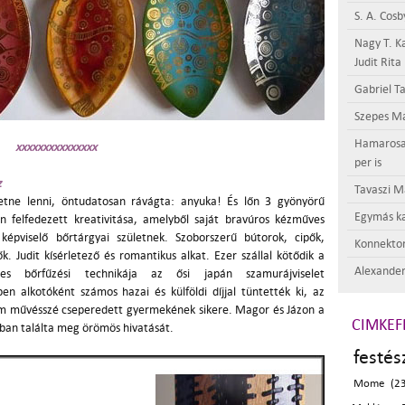
S. A. Cosb
Nagy T. K
Judit Rita
Gabriel Ta
Szepes Má
Hamarosan 
xxxxxxxxxxxxxxx
per is
z
Tavaszi M
etne lenni, öntudatosan rávágta: anyuka! És lőn 3 gyönyörű
Egymás ka
 felfedezett kreativitása, amelyből saját bravúros kézműves
 képviselő bőrtárgyai születnek. Szoborszerű bútorok, cipők,
Konnektor
. Judit kísérletező és romantikus alkat. Ezer szállal kötődik a
Alexander
es bőrfűzési technikája az ősi japán szamurájviselet
 alkotóként számos hazai és külföldi díjjal tüntették ki, az
om művésszé cseperedett gyermekének sikere. Magor és Jázon a
CIMKEF
ban találta meg örömös hivatását.
festés
Mome (23