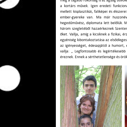
még a tágabb rokonság is az agyag bűvöle
a kortárs művek.
Igen eredeti funkcion
mellett kisplasztikái, faliképei és ékszer
ember-gyereke van. Ma már huszonéves
hegedűművész, diplomata lett belőlük. 
három szegletéből hazaérkeznek Szenten
őket. Vallja, amíg a kicsiknek a fizikai, 
egyéniség kibontakoztatása az elsődleges. 
az igényességet, édesapjától a humort,
vallja: „ Legfontosabb és legértékesebb
éreznek. Ennek a sérthetetlensége és örök