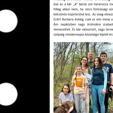
éve ez a két „A” betűs szó határozza m
Főleg akkor nem, ha nincs fontossági so
kölcsönös inspirációvá lesz. Az üveg-olvas
Ezért Barbara évekig csak az esti mese u
Ám napközben nagy örömükre szabadon
nemezeltek. És bár választott, vagy terv
szépség mindennapos közelsége kijelöli ér