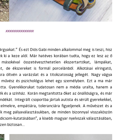
xxxxxxxxxxxxxxx
árgyakat.” És ezt Diós Gabi minden alkalommal meg is teszi, hisz
ek ki a keze alól. Már hatéves korában tudta, hogy ez lesz az ő
 másokéval összetéveszthetetlen ékszertartókat, lámpákat,
t, de ékszereket is formál porcelánból. Alkotásai elringató,
a öltvén a varázslat és a titokzatosság jellegét. Nagy vágya
t művész és pszichológus lehet egy személyben. Ezt a ma már
tatta. Gyerekkorukat tudatosan nem a média uralta, hanem a
k és a színház. Korán megtanította őket az önállóságra, és már
ándékát. Integrált csoportba jártak autista és sérült gyerekekkel,
elmekre, empátiára, toleranciára figyeljenek. A művészet és a
k meg pályaválasztásukban, de minden bizonnyal visszaköszön
dicsom-kutatásában”, a kisebb magyar nyelvszak választásában,
szen biztosan…