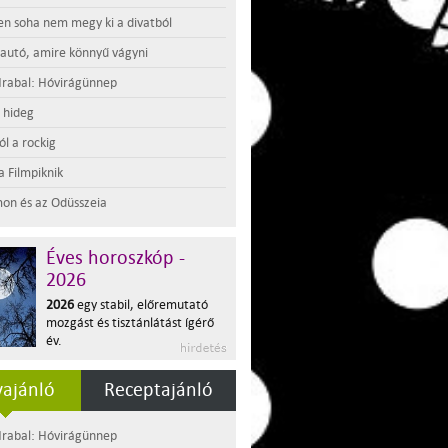
en soha nem megy ki a divatból
 autó, amire könnyű vágyni
rabal: Hóvirágünnep
t hideg
l a rockig
a Filmpiknik
on és az Odüsszeia
Éves horoszkóp -
2026
2026
egy stabil, előremutató
mozgást és tisztánlátást ígérő
év.
ajánló
Receptajánló
rabal: Hóvirágünnep