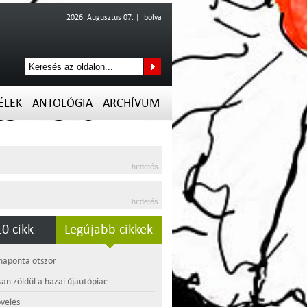
2026. Augusztus 07. | Ibolya
ÉLEK
ANTOLÓGIA
ARCHÍVUM
hirdetés
hirdetés
0 cikk
Legújabb cikkek
 naponta ötször
an zöldül a hazai újautópiac
velés