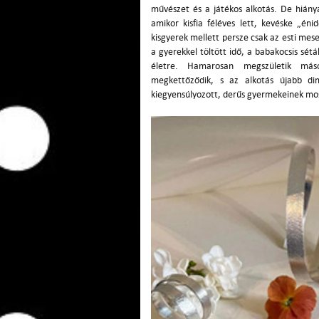
művészet és a játékos alkotás. De hiány
amikor kisfia féléves lett, kevéske „éni
kisgyerek mellett persze csak az esti mese
a gyerekkel töltött idő, a babakocsis sét
életre. Hamarosan megszületik más
megkettőződik, s az alkotás újabb dime
kiegyensúlyozott, derűs gyer