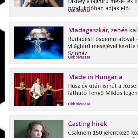
Disney világhírű mese- és f
produkcióban adják elő.
Cikk olvasása
Madagaszkár, zenés ka
Budapesti ősbemutatóval 
világhírű meséjével kezdte
Színház.
Cikk olvasása
Made in Hungaria
Húsz év után ismét a József
látható Fenyő Miklós legen
Cikk olvasása
Casting hírek
Csaknem 150 jelentkező köz