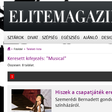
SZTÁROK
DIVAT
SZÉPSÉG
EGÉSZSÉG
AJÁNLÓ
DESI
Főoldal
Találati lista
Keresett kifejezés: "Musical"
Összesen: 8 találat.
1
Hiszek a csapatjáték e
Szemerédi Bernadett gondo
színházáról.