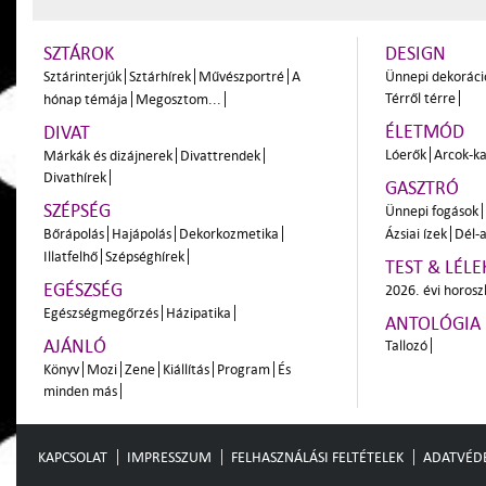
SZTÁROK
DESIGN
Sztárinterjúk
Sztárhírek
Művészportré
A
Ünnepi dekoráci
Térről térre
hónap témája
Megosztom...
ÉLETMÓD
DIVAT
Lóerők
Arcok-ka
Márkák és dizájnerek
Divattrendek
Divathírek
GASZTRÓ
SZÉPSÉG
Ünnepi fogások
Bőrápolás
Hajápolás
Dekorkozmetika
Ázsiai ízek
Dél-a
Illatfelhő
Szépséghírek
TEST & LÉLE
EGÉSZSÉG
2026. évi horos
Egészségmegőrzés
Házipatika
ANTOLÓGIA
AJÁNLÓ
Tallozó
Könyv
Mozi
Zene
Kiállítás
Program
És
minden más
KAPCSOLAT
IMPRESSZUM
FELHASZNÁLÁSI FELTÉTELEK
ADATVÉD