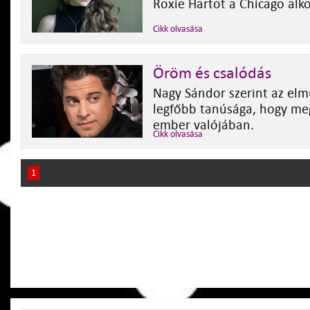
Roxie Hartot a Chicago alko
Cikk olvasása
Öröm és csalódás
Nagy Sándor szerint az el
legfőbb tanúsága, hogy meg
ember valójában.
Cikk olvasása
1