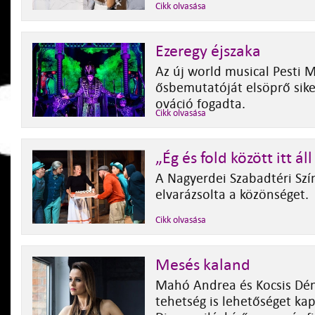
Cikk olvasása
Ezeregy éjszaka
Az új world musical Pesti 
ősbemutatóját elsöprő sike
ováció fogadta.
Cikk olvasása
„Ég és fold között itt ál
A Nagyerdei Szabadtéri Sz
elvarázsolta a közönséget.
Cikk olvasása
Mesés kaland
Mahó Andrea és Kocsis Dén
tehetség is lehetőséget kap