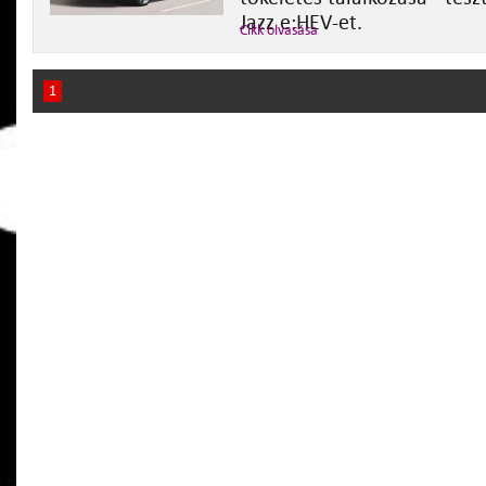
Jazz e:HEV-et.
Cikk olvasása
1