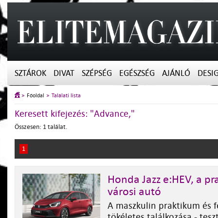
SZTÁROK
DIVAT
SZÉPSÉG
EGÉSZSÉG
AJÁNLÓ
DESI
Főoldal
Találati lista
Keresett kifejezés: "Advance,"
Összesen: 1 találat.
1
Honda Jazz e:HEV, a pr
városi autó
A maszkulin praktikum és f
tökéletes találkozása - tes