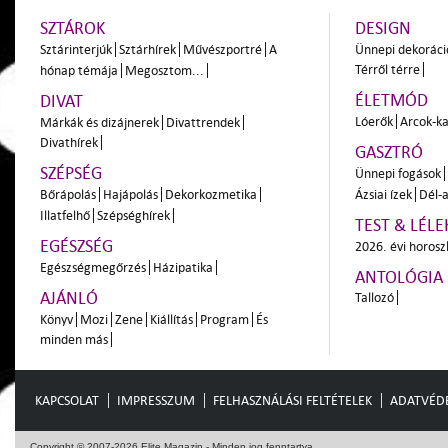
SZTÁROK
DESIGN
Sztárinterjúk
Sztárhírek
Művészportré
A
Ünnepi dekoráci
Térről térre
hónap témája
Megosztom...
ÉLETMÓD
DIVAT
Lóerők
Arcok-ka
Márkák és dizájnerek
Divattrendek
Divathírek
GASZTRÓ
SZÉPSÉG
Ünnepi fogások
Bőrápolás
Hajápolás
Dekorkozmetika
Ázsiai ízek
Dél-a
Illatfelhő
Szépséghírek
TEST & LÉLE
EGÉSZSÉG
2026. évi horos
Egészségmegőrzés
Házipatika
ANTOLÓGIA
AJÁNLÓ
Tallozó
Könyv
Mozi
Zene
Kiállítás
Program
És
minden más
KAPCSOLAT
IMPRESSZUM
FELHASZNÁLÁSI FELTÉTELEK
ADATVÉD
Copyright © 2007-2026 Elite Magazin - Minden jog fenntartva.