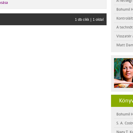
A hétvégi
asása
Bohumil H
Kontrolál
1 db cikk | 1 oldal
A technótó
Visszatér 
Matt Dam
Könyv
Bohumil H
S. A. Cosb
Nagy T. K