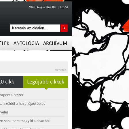
2026. Augusztus 09. | Emőd
ÉLEK
ANTOLÓGIA
ARCHÍVUM
hirdetés
0 cikk
Legújabb cikkek
 naponta ötször
an zöldül a hazai újautópiac
velés
en soha nem megy ki a divatból