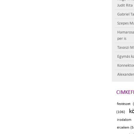
Judit Rita
Gabriel Ta
Szepes Má
Hamarosan 
per is
Tavaszi M
Egymás ka
Konnektor
Alexander
CIMKEF
festészet 
k
(106)
irodalom 
érzelem (5