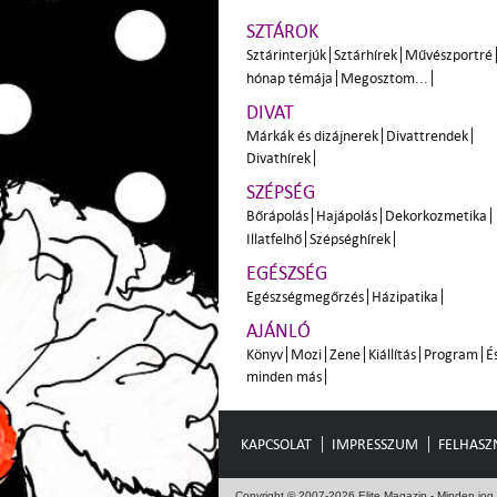
SZTÁROK
Sztárinterjúk
Sztárhírek
Művészportré
hónap témája
Megosztom...
DIVAT
Márkák és dizájnerek
Divattrendek
Divathírek
SZÉPSÉG
Bőrápolás
Hajápolás
Dekorkozmetika
Illatfelhő
Szépséghírek
EGÉSZSÉG
Egészségmegőrzés
Házipatika
AJÁNLÓ
Könyv
Mozi
Zene
Kiállítás
Program
É
minden más
KAPCSOLAT
IMPRESSZUM
FELHASZN
Copyright © 2007-2026 Elite Magazin - Minden jog 