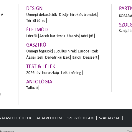
DESIGN
PART
A
Ünnepi dekorációk
Dizájn hírek és trendek
KOSARA
Térről térre
SZOL
ÉLETMÓD
Szolgál
Lóerők
Arcok-karrierek
Utazás
Adni jó!
GASZTRÓ
Ünnepi fogások
Lucullus hírek
Európai ízek
Ázsiai ízek
Dél-afrikai ízek
Italok
Desszert
TEST & LÉLEK
2026. évi horoszkóp
Lelki tréning
ANTOLÓGIA
Tallozó
s
ÁLÁSI FELTÉTELEK
ADATVÉDELEM
SZERZŐI JOGOK
SZABÁLYZAT
Cre
fenntartva.