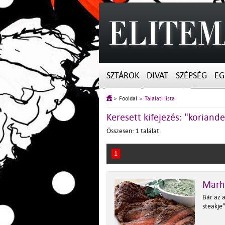
SZTÁROK
DIVAT
SZÉPSÉG
EG
Főoldal
Találati lista
Keresett kifejezés: "korian
Összesen: 1 találat.
1
Marh
Bár az 
steakje”