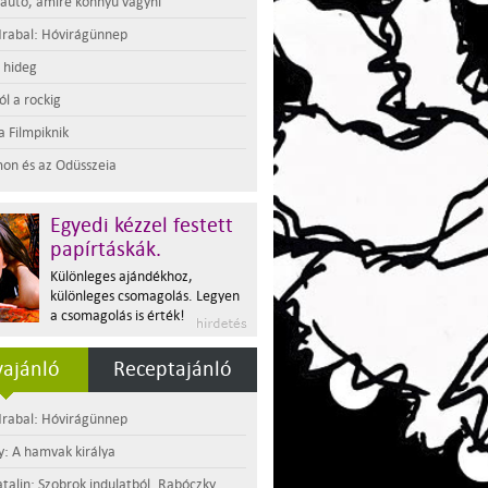
 autó, amire könnyű vágyni
rabal: Hóvirágünnep
t hideg
l a rockig
a Filmpiknik
on és az Odüsszeia
Egyedi kézzel festett
papírtáskák.
Különleges ajándékhoz,
különleges csomagolás. Legyen
a csomagolás is érték!
ajánló
Receptajánló
rabal: Hóvirágünnep
y: A hamvak királya
atalin: Szobrok indulatból. Rabóczky