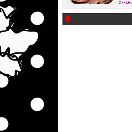
Cikk olv
1