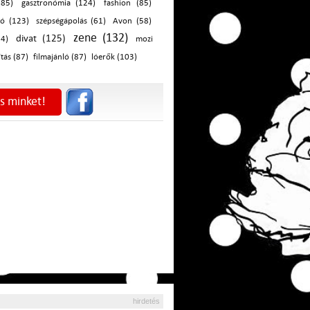
(85)
gasztronómia (124)
fashion (85)
ló (123)
szépségápolás (61)
Avon (58)
zene (132)
divat (125)
84)
mozi
ítás (87)
filmajánló (87)
lóerők (103)
s minket!
hirdetés