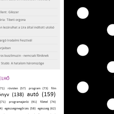
llent: Gikszer
ria: Tibeti orgona
lezárulhat a Líra által indított utolsó
argó Irodalmi Fesztivál
rjaiban
os buszlimuzin - nemcsak főniknek
 Stubb: A hatalom háromszöge
ELHŐ
(71)
röviden (57)
program (73)
film
autó (159)
önyv (138)
(71)
programajánló (91)
főétel (74)
4)
egészségmegőrzés (58)
egészség (62)