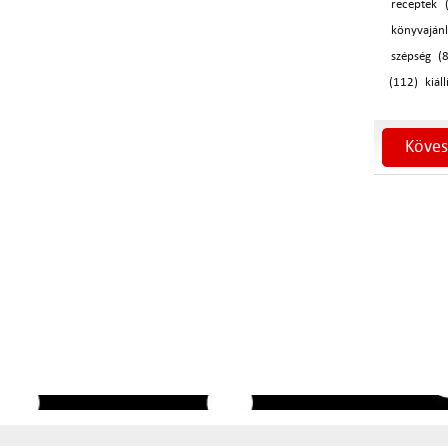
receptek 
könyvaján
szépség (
(112)
kiáll
Köves