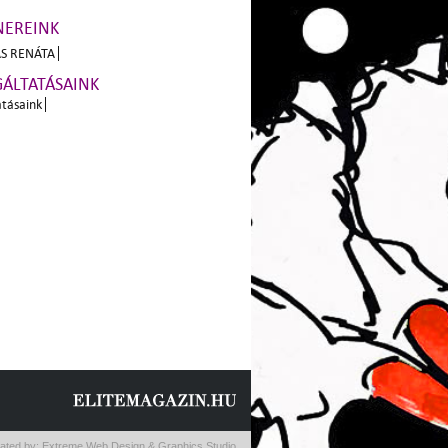
NEREINK
S RENÁTA
GÁLTATÁSAINK
atásaink
ated by:
Extreme Web Design & Graphics Studio