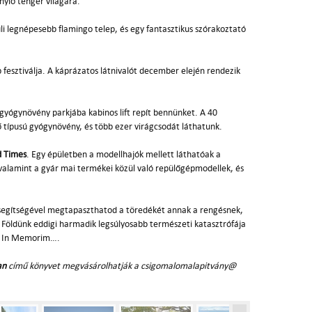
nylő tenger világára.
li legnépesebb flamingo telep, és egy fantasztikus szórakoztató
 fesztiválja. A káprázatos látnivalót december elején rendezik
yógynövény parkjába kabinos lift repít bennünket. A 40
 típusú gyógynövény, és több ezer virágcsodát láthatunk.
d Times
. Egy épületben a modellhajók mellett láthatóak a
valamint a gyár mai termékei közül való repülőgépmodellek, és
 segítségével megtapaszthatod a töredékét annak a rengésnek,
. Földünk eddigi harmadik legsúlyosabb természeti katasztrófája
e. In Memorim….
an
című könyvet megvásárolhatják a csigomalomalapitvány@