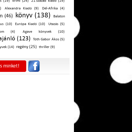
s (19)
krimi (24)
21.század kiadó (19)
)
Alexandra Kiadó (9)
Dél-Afrika (4)
könyv (138)
m (46)
Balaton
mus (10)
Európa Kiadó (10)
Utazás (5)
alom (4)
Agave könyvek (10)
jánló (123)
Tóth Gábor Ákos (5)
regény (25)
yvek (14)
thriller (9)
s minket!