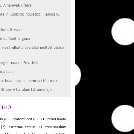
y: A hamvak királya
atalin: Szobrok indulatból. Rabóczky
llent: Gikszer
ria: Tibeti orgona
lezárulhat a Líra által indított utolsó
argó Irodalmi Fesztivál
rjaiban
os buszlimuzin - nemcsak főniknek
 Stubb: A hatalom háromszöge
ELHŐ
dó (8)
Balatonfüred (6)
21.Század Kiadó
 (7)
Eszterhai Katalin (4)
szépirodalom