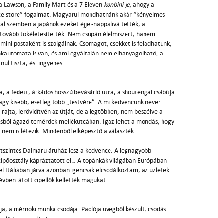
 a Lawson, a Family Mart és a 7 Eleven
konbini-je,
ahogy a
ence store” fogalmat. Magyarul mondhatnánk akár “kényelmes
tal szemben a japánok ezeket éjjel-nappalivá tették, a
tovább tökéletesítették. Nem csupán élelmiszert, hanem
mini postaként is szolgálnak. Csomagot, csekket is feladhatunk,
nkautomata is van, és ami egyáltalán nem elhanyagolható, a
nul tiszta, és: ingyenes.
 a fedett, árkádos hosszú bevásárló utca, a shoutengai csábítja
gy kisebb, esetleg több „testvére”. A mi kedvencünk neve:
 rajta, lerövidítvén az útját, de a legtöbben, nem beszélve a
apásból ágazó temérdek mellékutcában. Igaz lehet a mondás, hogy
 nem is létezik. Mindenből elképesztő a választék.
hatszintes Daimaru
áruház lesz a kedvence. A legnagyobb
i cipőosztály kápráztatott el… A topánkák világában Európában
szel Itáliában járva azonban igencsak elcsodálkoztam, az üzletek
évben látott cipellők kellették magukat…
ja, a mérnöki munka csodája. Padlója üvegből készült, csodás