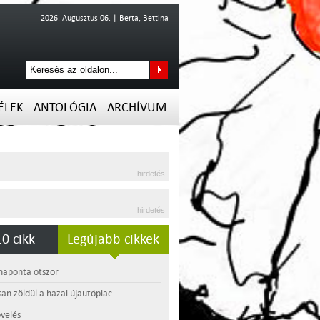
2026. Augusztus 06. | Berta, Bettina
ÉLEK
ANTOLÓGIA
ARCHÍVUM
hirdetés
hirdetés
0 cikk
Legújabb cikkek
 naponta ötször
an zöldül a hazai újautópiac
velés