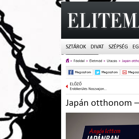
SZTÁROK
DIVAT
SZÉPSÉG
EG
Főoldal
Életmód
Utazás
Japán otth
ELŐZŐ
Erdőkerülés Noszvajon...
Japán otthonom 