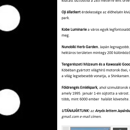
kilátást biztosítva a 283 méterre lent örvé
Oji állatkert
érdekessége az élőhelyén kívü
park.
Kobe Luminarie
a város egyik legfontosabb
meg.
Nunobiki Herb Garden.
Japán legnagyobb g
hektáros területen mintegy 200 különböző
Tengerészeti Múzeum és a Kawasaki Goo
Kóbéban gyártott világhírű motorok ősei, 
a világ legsebesebb vonatja, a Shinkansen.
Földrengés Emlékpark
, ahol szimulátorok
amely 1995. január 1-én sújtotta a várost
több, mint 6000 ember halálát követelt
UTÁNAJÁRTUNK:
az
Anyós lettem Japánb
gmail.com e-mail címen.