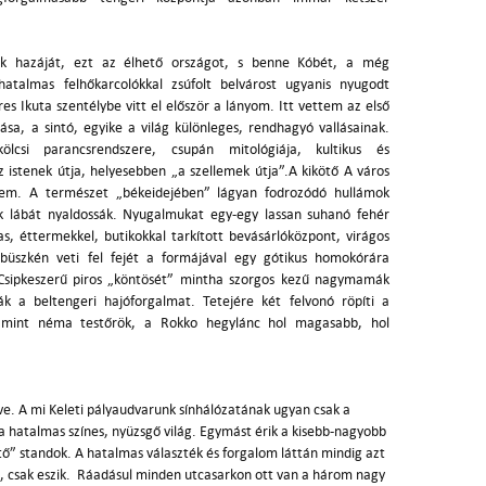
k hazáját, ezt az élhető országot, s benne Kóbét, a még
hatalmas felhőkarcolókkal zsúfolt belvárost ugyanis nyugodt
res Ikuta szentélybe vitt el először a lányom. Itt vettem az első
llása, a sintó, egyike a világ különleges, rendhagyó vallásainak.
ölcsi parancsrendszere, csupán mitológiája, kultikus és
z istenek útja, helyesebben „a szellemek útja”.A kikötő A város
cem. A természet „békeidejében” lágyan fodrozódó hullámok
k lábát nyaldossák. Nyugalmukat egy-egy lassan suhanó fehér
as, éttermekkel, butikokkal tarkított bevásárlóközpont, virágos
l büszkén veti fel fejét a formájával egy gótikus homokórára
Csipkeszerű piros „köntösét” mintha szorgos kezű nagymamák
ják a beltengeri hajóforgalmat. Tetejére két felvonó röpíti a
őt mint néma testőrök, a Rokko hegylánc hol magasabb, hol
íve. A mi Keleti pályaudvarunk sínhálózatának ugyan csak a
 a hatalmas színes, nyüzsgő világ. Egymást érik a kisebb-nagyobb
ető” standok. A hatalmas választék és forgalom láttán mindig azt
l, csak eszik. Ráadásul minden utcasarkon ott van a három nagy