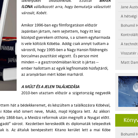
lakhelyüket olvasóinknak. Ezúttal
BAYER
ILONA
vállalkozott arra, hogy bemutatja választott
Jane Aust
városát, Kobét.
A hétvégi
Amikor 1996-ban egy filmforgatáson először
Bohumil H
Japánban jártam, nem sejtettem, hogy itt lesz
Kontrolál
középső gyerekem otthona, s a szívem egyharmada
is vele költözik Kóbéba. Addig csak annyit tudtam a
A technótó
városról, hogy 1995-ben a Nagy Hansin földrengés
Visszatér 
borzalmas pusztítást végzett. És persze mint
minden – a gasztronómiában kicsit is jártas --
Matt Dam
ember hallottam az egyik legfinomabb húsfajtáról,
az aranyárban mért kóbei marháról.
A MÚLT ÉS A JELEN TALÁLKOZÁSA
2010-ben utaztam először a szigetország negyedik
ttem hát a bédekkeremet, és készültem a találkozásra Kóbéval,
ai Kóbe első ismert neve, Mukó, majd Hjógora lett. Az akkori
mely 1868-ban, a Meidzsi reformok után megnyílt a Nyugat előtt.
Könyv
ogadó” várost. Kezdetben kereskedők és diplomaták telepedtek
iak is. Az általuk benépesített Kitano
kerület lett a mai Kóbe
Bohumil H