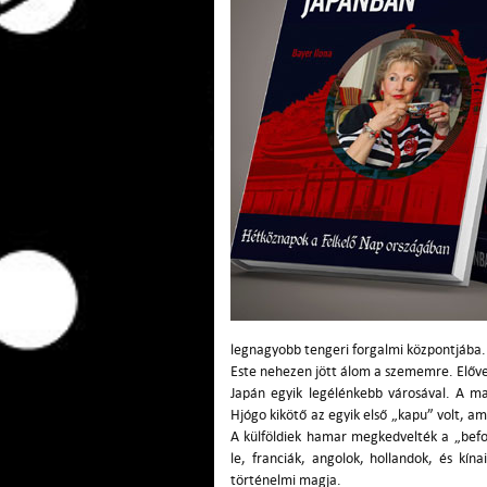
legnagyobb tengeri forgalmi központjába.
Este nehezen jött álom a szememre. Előve
Japán egyik legélénkebb városával. A m
Hjógo
kikötő az egyik első „kapu” volt, a
A külföldiek hamar megkedvelték a „bef
le, franciák, angolok, hollandok, és kína
történelmi magja.