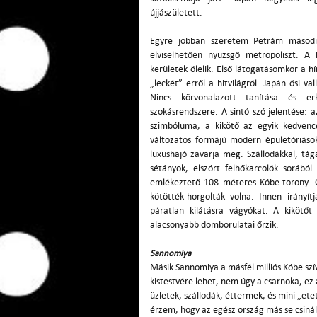
újjászületett.
Egyre jobban szeretem Petrám másodi
elviselhetően nyüzsgő metropoliszt. A 
kerületek ölelik. Első látogatásomkor a hí
„leckét” erről a hitvilágról. Japán ősi va
Nincs körvonalazott tanítása és erk
szokásrendszere. A sintó szó jelentése: a
szimbóluma, a kikötő az egyik kedven
változatos formájú modern épületóriáso
luxushajó zavarja meg. Szállodákkal, tág
sétányok, elszórt felhőkarcolók sorábó
emlékeztető 108 méteres Kóbe-torony. 
kötötték-horgolták volna. Innen irányít
páratlan kilátásra vágyókat. A kiköt
alacsonyabb domborulatai őrzik.
Sannomiya
Másik Sannomiya
a másfél milliós Kóbe sz
kistestvére lehet, nem úgy a csarnoka, ez
üzletek, szállodák, éttermek, és mini „et
érzem, hogy az egész ország más se csiná