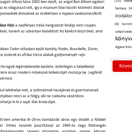
(15)
utazá
yugati stílusú háza 1902-ben épült, az angol Ben Allison egykori
sz és világutazó volt, így a múzeum falai között kitömött állatok
fantasy (4
 jegesmedvék álmodnak az öröklétben a hajdani vadászmezőkről.
irodalo
(4)
turiz
lasz Ház
) a napfényes Itália hangulatát kínálja nem csupán
el, hanem az udvarban kialakított kis kávézó-bisztróval, ahol
szépirod
könyva
Agave Kön
kban Tudor-stílusban épült kastély, Rodin, Bourdelle, Dürer,
a szobrok és afrikai törzsi alakok gyűjteményét rejti.
Köves
cho egyik legérdekesebb épülete, különleges a halpikkelyt
enére orosz modern művészek kollekcióját mutatja be. Legfelső
 városra.
zul lakóhelye volt, a szélmalmok hazájának és gyarmatainak
ltjában nincs az a hölgy, aki ne csábulna vásárlásra.
atja ki-ki a saját illat-kreációját.
945-ben amerikai B–29-es bombázók város egy ötödét a földdel
al. Ehhez hasonló pusztítással az 1995-ös nagy földrengés
egforgalmasabb tengeri központja azonban immár kétszer