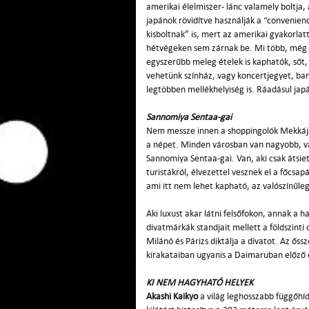
amerikai élelmiszer- lánc valamely boltja,
japánok rövidítve használják a “conveni
kisboltnak” is, mert az amerikai gyakorlat
hétvégeken sem zárnak be. Mi több, még 
egyszerűbb meleg ételek is kaphatók, sőt, 
vehetünk színház, vagy koncertjegyet, ba
legtöbben mellékhelyiség is. Ráadásul japá
Sannomiya Sentaa-gai
Nem messze innen a shoppingolók Mekkája,
a népet. Minden városban van nagyobb, va
Sannomiya Sentaa-gai. Van, aki csak átsiet
turistákról, élvezettel vesznek el a főcs
ami itt nem lehet kapható, az valószínűleg
Aki luxust akar látni felsőfokon, annak a 
divatmárkák standjait mellett a földszint
Milánó és Párizs diktálja a divatot. Az ős
kirakataiban ugyanis a Daimaruban előző 
KI NEM HAGYHATÓ HELYEK
Akashi Kaikyo
a világ leghosszabb függőhíd