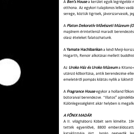
A
Ben's House
a kerület egyik legrégebbi n
otthona. Az egykori tulajdonos lelkes vadá
serege, köztük tigrisek, jávorszarvasok,
A
Platon Dekoratív Művészeti Múzeum (O
majdnem érintetlenül maradt berendezésév
olasz ételeket falatozhatunk.
A
Yamate Hachibankan
a késő Meiji-korsza
Hogarth, Renoir alkotásai mellett buddhist
Az
Uroko Ház és Uroko Múzeum
a Kitano-
utánzó kőborítása, antik berendezése ell
emeletéről pompás kilátás nyílik a lüktető
A
Fragrance House
egykor a holland főkon
bútoraival berendezve. “Illatos” ajándékbo
Különlegességként akár helyben is megalkoth
A FŐNIX MADÁR
A II. világháború Kóbét sem kímélte. 1
tették egyenlővé, 8800 emberáldozatt
kataklizmája járt. Japán negyedik l