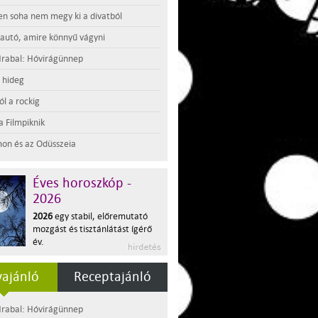
en soha nem megy ki a divatból
 autó, amire könnyű vágyni
rabal: Hóvirágünnep
t hideg
l a rockig
a Filmpiknik
on és az Odüsszeia
Éves horoszkóp -
2026
2026
egy stabil, előremutató
mozgást és tisztánlátást ígérő
év.
ajánló
Receptajánló
rabal: Hóvirágünnep