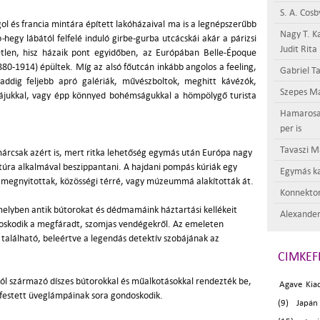
S. A. Cosb
ol és francia mintára épített lakóházaival ma is a legnépszerűbb
Nagy T. K
o
-
hegy lábától felfelé induló girbe-gurba utcácskái akár a párizsi
Judit Rita
len, hisz házaik pont egyidőben, az Európában Belle-Époque
0-1914) épültek. Míg az alsó főutcán inkább angolos a feeling,
Gabriel Ta
dig feljebb apró galériák, művészboltok, meghitt kávézók,
Szepes Má
iájukkal, vagy épp könnyed bohémságukkal a hömpölygő turista
Hamarosan 
per is
Tavaszi M
árcsak azért is, mert ritka lehetőség egymás után Európa nagy
úra alkalmával beszippantani. A hajdani pompás kúriák egy
Egymás ka
t megnyitottak, közösségi térré, vagy múzeummá alakították át.
Konnektor
melyben antik bútorokat és dédmamáink háztartási kellékeit
Alexander
doskodik a megfáradt, szomjas vendégekről. Az emeleten
alálható, beleértve a legendás detektív szobájának az
CIMKEF
ól származó díszes bútorokkal és műalkotásokkal rendezték be,
Agave Kia
 festett üveglámpáinak sora gondoskodik.
(9)
Japán