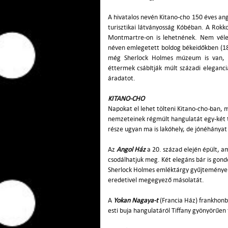
A hivatalos nevén Kitano-cho 150 éves ang
turisztikai látványosság Kóbéban.
A
Rokk
Montmartre-on is lehetnének. Nem vélet
néven emlegetett boldog békeidőkben (188
még Sherlock Holmes múzeum is van, ad
éttermek csábítják múlt századi eleganc
áradatot.
KITANO-CHO
Napokat el lehet tölteni Kitano-cho
-
ban, m
nemzeteinek régmúlt hangulatát egy-két t
része ugyan ma is lakóhely, de jónéhánya
Az
Angol Ház
a 20. század elején épült, a
csodálhatjuk meg. Két elegáns bár is gon
Sherlock Holmes emléktárgy gyűjteménye t
eredetivel megegyező másolatát.
A
Yokan Nagaya-t
(Francia Ház) frankhonb
esti buja hangulatáról Tiffany gyönyörűen