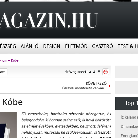
ÉSZSÉG
AJÁNLÓ
DESIGN
ÉLETMÓD
GASZTRÓ
TEST & L
onom – Kóbe
KÖVETKEZŐ
Édesvízi mediterrán Zánkán...
– Kóbe
Top 1
FB ismerőseim, barátaim névsorát nézegetve, és
Íz kaland
belegondolva ki honnan származik, ki hová költözött
az elmúlt években, évtizedekben, beugrott, felérem
Dinamikus
néhányukat, mutassák be szülővárosukat, választott
Energianö