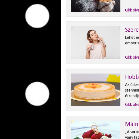
Cikk olv
Szere
Lehet éd
emberis
Cikk olv
Hobbi
Az édes
szénhid
étrendjé
Cikk olv
Máln
„A sorbe
vagy fa