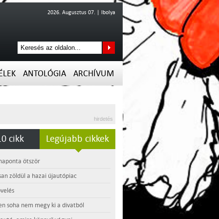
2026. Augusztus 07. | Ibolya
ÉLEK
ANTOLÓGIA
ARCHÍVUM
hirdetés
0 cikk
Legújabb cikkek
 naponta ötször
an zöldül a hazai újautópiac
velés
en soha nem megy ki a divatból