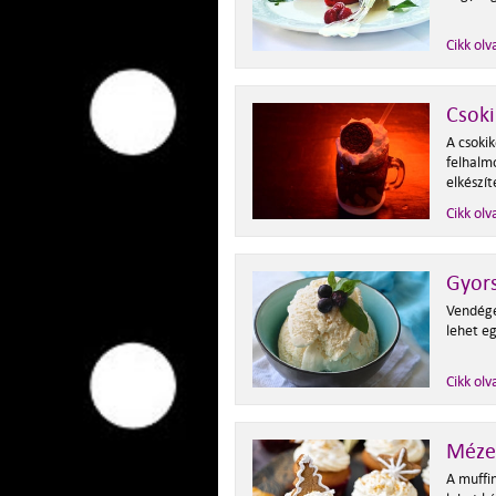
Cikk olv
Csoki
A csoki
felhalm
elkészí
Cikk olv
Gyors
Vendége
lehet eg
Cikk olv
Méze
A muffin