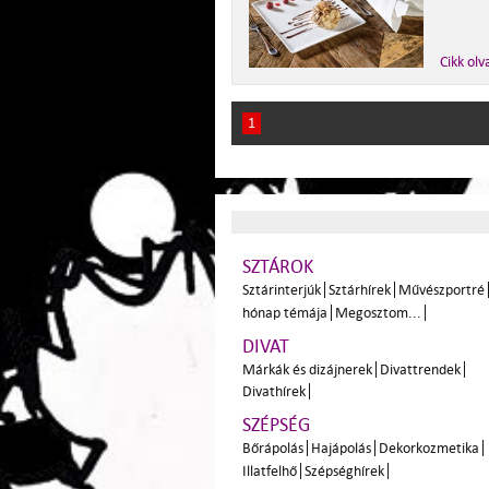
Cikk olv
1
SZTÁROK
Sztárinterjúk
Sztárhírek
Művészportré
hónap témája
Megosztom...
DIVAT
Márkák és dizájnerek
Divattrendek
Divathírek
SZÉPSÉG
Bőrápolás
Hajápolás
Dekorkozmetika
Illatfelhő
Szépséghírek