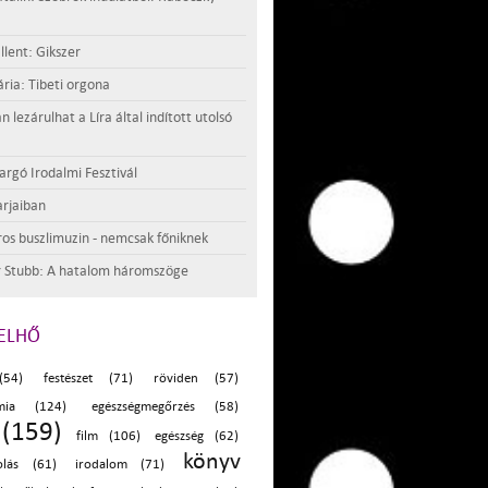
llent: Gikszer
ria: Tibeti orgona
lezárulhat a Líra által indított utolsó
argó Irodalmi Fesztivál
rjaiban
os buszlimuzin - nemcsak főniknek
 Stubb: A hatalom háromszöge
ELHŐ
(54)
festészet (71)
röviden (57)
ómia (124)
egészségmegőrzés (58)
(159)
film (106)
egészség (62)
könyv
olás (61)
irodalom (71)