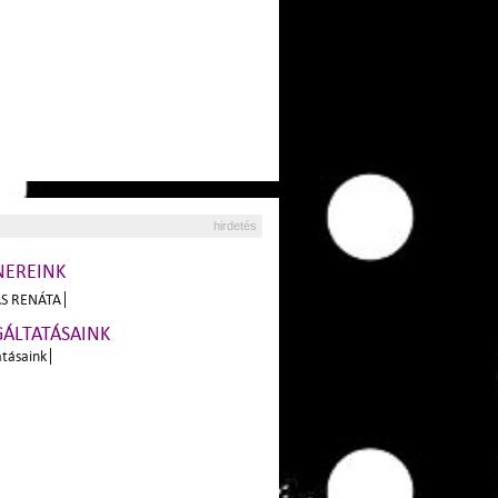
hirdetés
NEREINK
S RENÁTA
GÁLTATÁSAINK
atásaink