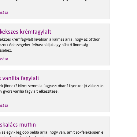
asása
kekszes krémfagylalt
kekszes krémfagylalt kiválóan alkalmas arra, hogy az otthon
ozott édességeket felhasználjuk egy hűsítő finomság
téséhez.
asása
 vanília fagylalt
k jönnek? Nincs semmi a fagyasztóban? Ilyenkor jó választás
y gyors vanília fagylalt elkészítése.
asása
skalács muffin
 az egyik legjobb példa arra, hogy van, amit sokféleképpen el