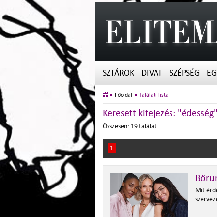
SZTÁROK
DIVAT
SZÉPSÉG
EG
Főoldal
Találati lista
Keresett kifejezés: "édesség
Összesen: 19 találat.
1
Bőrün
Mit érd
szervez