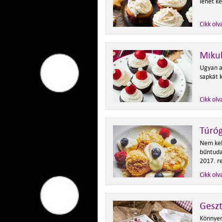
lehet ké
Cikk olv
Mikul
Ugyan a
sapkát k
Cikk olv
Túró
Nem kel
bűntuda
2017. re
Cikk olv
Geszt
Könnyen