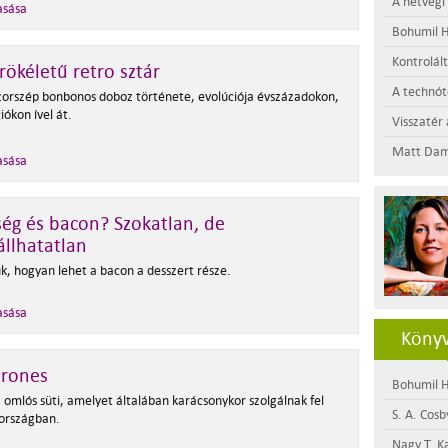
A hétvégi
asása
Bohumil H
Kontrolál
rökéletű retro sztár
A technótó
zorszép bonbonos doboz története, evolúciója évszázadokon,
ókon ível át.
Visszatér 
Matt Dam
asása
ég és bacon? Szokatlan, de
állhatatlan
k, hogyan lehet a bacon a desszert része.
asása
Könyv
orones
Bohumil H
 omlós süti, amelyet általában karácsonykor szolgálnak fel
S. A. Cosb
országban.
Nagy T. K