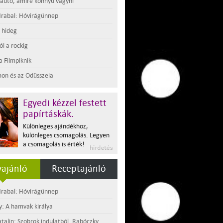
 autó, amire könnyű vágyni
rabal: Hóvirágünnep
t hideg
l a rockig
a Filmpiknik
on és az Odüsszeia
Egyedi kézzel festett
papírtáskák.
Különleges ajándékhoz,
különleges csomagolás. Legyen
a csomagolás is érték!
ajánló
Receptajánló
rabal: Hóvirágünnep
y: A hamvak királya
atalin: Szobrok indulatból. Rabóczky