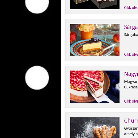
Cikk olv
Sárga
Sárgabar
Cikk olv
Nagy
Magyaro
Cukrász
Cikk olv
Chur
Gyorsan
amely n