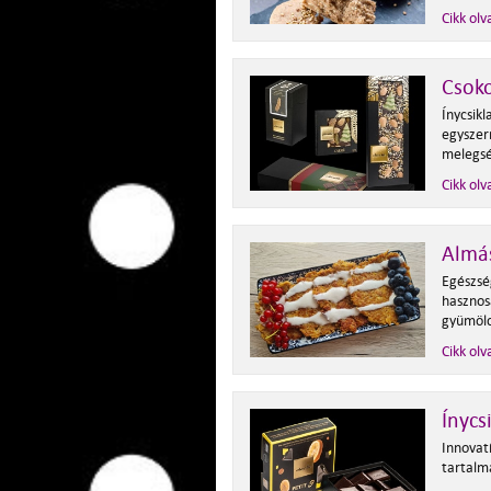
Cikk olv
Csok
Ínycsik
egyszer
melegsé
Cikk olv
Almás
Egészsé
hasznos
gyümölc
Cikk olv
Ínycs
Innovat
tartalm