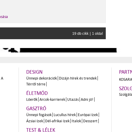
asása
19 db cikk | 1 oldal
DESIGN
PART
A
Ünnepi dekorációk
Dizájn hírek és trendek
KOSARA
Térről térre
SZOL
ÉLETMÓD
Szolgál
Lóerők
Arcok-karrierek
Utazás
Adni jó!
GASZTRÓ
Ünnepi fogások
Lucullus hírek
Európai ízek
Ázsiai ízek
Dél-afrikai ízek
Italok
Desszert
TEST & LÉLEK