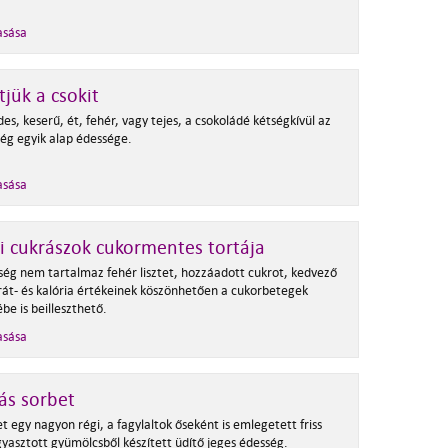
asása
tjük a csokit
es, keserű, ét, fehér, vagy tejes, a csokoládé kétségkívül az
ég egyik alap édessége.
asása
 cukrászok cukormentes tortája
ség nem tartalmaz fehér lisztet, hozzáadott cukrot, kedvező
rát- és kalória értékeinek köszönhetően a cukorbetegek
be is beilleszthető.
asása
ás sorbet
t egy nagyon régi, a fagylaltok őseként is emlegetett friss
gyasztott gyümölcsből készített üdítő jeges édesség.