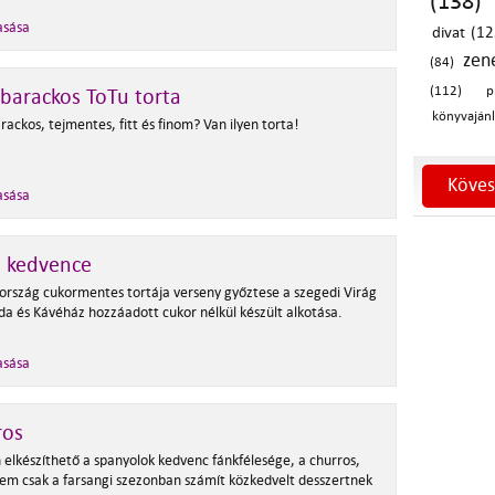
(138)
asása
divat (12
zen
(84)
(112)
p
barackos ToTu torta
könyvajánl
ackos, tejmentes, fitt és finom? Van ilyen torta!
Köves
asása
i kedvence
rszág cukormentes tortája verseny győztese a szegedi Virág
da és Kávéház hozzáadott cukor nélkül készült alkotása.
asása
ros
 elkészíthető a spanyolok kedvenc fánkfélesége, a churros,
em csak a farsangi szezonban számít közkedvelt desszertnek