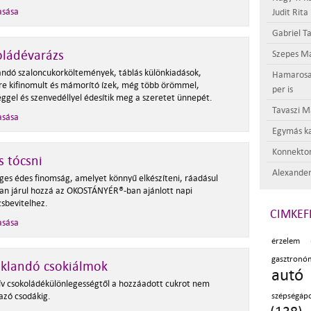
asása
Judit Rita
Gabriel Ta
oládévarázs
Szepes Má
landó szaloncukorköltemények, táblás különkiadások,
Hamarosan 
re kifinomult és mámorító ízek, még több örömmel,
per is
ggel és szenvedéllyel édesítik meg a szeretet ünnepét.
Tavaszi M
asása
Egymás ka
Konnektor
 tócsni
Alexander
ges édes finomság, amelyet könnyű elkészíteni, ráadásul
an járul hozzá az OKOSTÁNYÉR®-ban ajánlott napi
sbevitelhez.
CIMKEF
asása
érzelem 
gasztron
iklandó csokiálmok
autó 
ív csokoládékülönlegességtől a hozzáadott cukrot nem
azó csodákig.
szépségáp