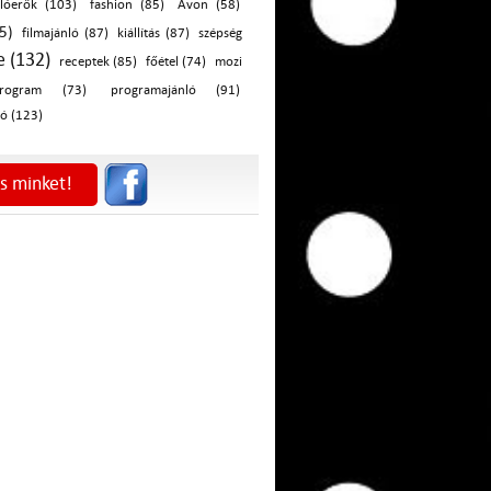
lóerők (103)
fashion (85)
Avon (58)
5)
filmajánló (87)
kiállítás (87)
szépség
e (132)
receptek (85)
főétel (74)
mozi
rogram (73)
programajánló (91)
ó (123)
s minket!