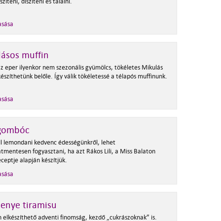
szíteni, díszíteni és tálalni.
asása
ásos muffin
z eper ilyenkor nem szezonális gyümölcs, tökéletes Mikulás
észíthetünk belőle. Így válik tökéletessé a télapós muffinunk.
asása
gombóc
l lemondani kedvenc édességünkről, lehet
tmentesen fogyasztani, ha azt Rákos Lili, a Miss Balaton
ceptje alapján készítjük.
asása
enye tiramisu
 elkészíthető adventi finomság, kezdő „cukrászoknak” is.