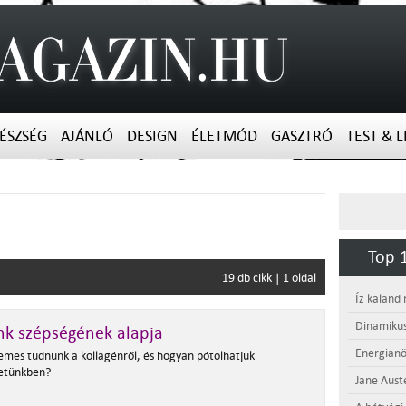
ÉSZSÉG
AJÁNLÓ
DESIGN
ÉLETMÓD
GASZTRÓ
TEST & L
"
Top 1
19 db cikk | 1 oldal
Íz kaland
Dinamikus
k szépségének alapja
Energianö
emes tudnunk a kollagénről, és hogyan pótolhatjuk
etünkben?
Jane Aust