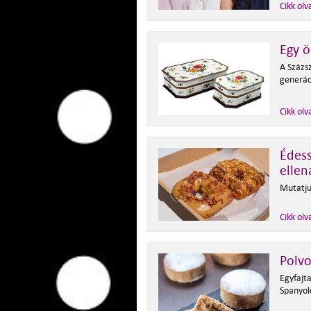
Cikk olv
Egy ö
A Százs
generáci
Cikk olv
Édess
ellen
Mutatju
Cikk olv
Polv
Egyfajta
Spanyol