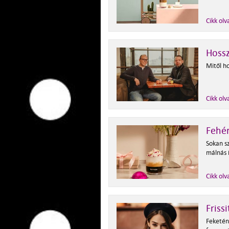
Cikk olv
Hossz
Mitől ho
Cikk olv
Fehér
Sokan sz
málnás í
Cikk olv
Friss
Feketén,