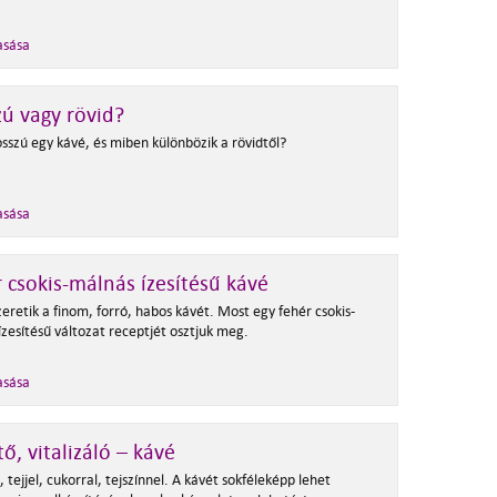
asása
ú vagy rövid?
sszú egy kávé, és miben különbözik a rövidtől?
asása
 csokis-málnás ízesítésű kávé
eretik a finom, forró, habos kávét. Most egy fehér csokis-
zesítésű változat receptjét osztjuk meg.
asása
itő, vitalizáló – kávé
 tejjel, cukorral, tejszínnel. A kávét sokféleképp lehet