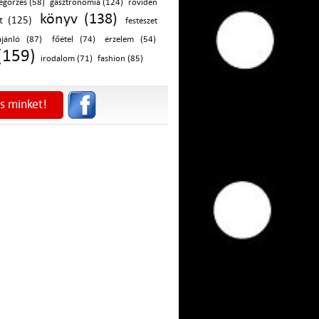
egőrzés (58)
gasztronómia (124)
röviden
könyv (138)
t (125)
festészet
ajánló (87)
főétel (74)
érzelem (54)
(159)
irodalom (71)
fashion (85)
s minket!