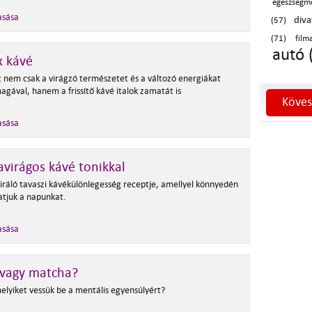
egészségm
asása
diva
(57)
(71)
film
autó 
x kávé
z nem csak a virágzó természetet és a változó energiákat
agával, hanem a frissítő kávé italok zamatát is
Köves
asása
virágos kávé tonikkal
piráló tavaszi kávékülönlegesség receptje, amellyel könnyedén
atjuk a napunkat.
asása
 vagy matcha?
elyiket vessük be a mentális egyensúlyért?