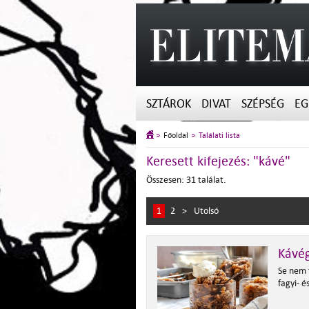
SZTÁROK
DIVAT
SZÉPSÉG
EG
Főoldal
Találati lista
Keresett kifejezés: "kávé"
Összesen: 31 találat.
1
2
>
Utolsó
Kávég
Se nem f
fagyi- 