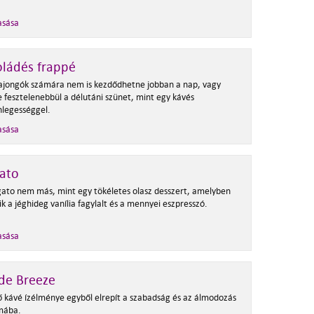
asása
ládés frappé
ajongók számára nem is kezdődhetne jobban a nap, vagy
e fesztelenebbül a délutáni szünet, mint egy kávés
nlegességgel.
asása
ato
gato nem más, mint egy tökéletes olasz desszert, amelyben
ik a jéghideg vanília fagylalt és a mennyei eszpresszó.
asása
de Breeze
tő kávé ízélménye egyből elrepít a szabadság és az álmodozás
mába.