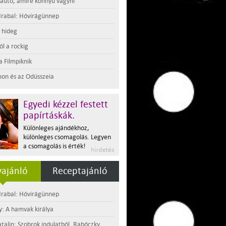
 autó, amire könnyű vágyni
rabal: Hóvirágünnep
t hideg
l a rockig
a Filmpiknik
on és az Odüsszeia
Egyedi kézzel festett
papírtáskák.
Különleges ajándékhoz,
különleges csomagolás. Legyen
a csomagolás is érték!
ajánló
Receptajánló
rabal: Hóvirágünnep
y: A hamvak királya
atalin: Szobrok indulatból. Rabóczky