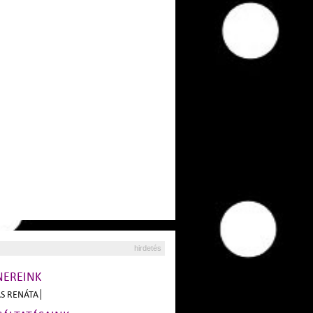
hirdetés
NEREINK
S RENÁTA