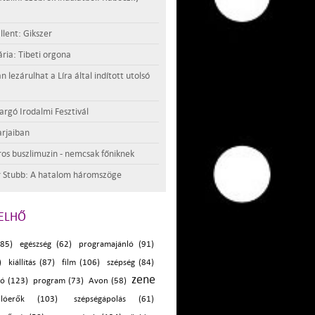
llent: Gikszer
ria: Tibeti orgona
lezárulhat a Líra által indított utolsó
argó Irodalmi Fesztivál
rjaiban
os buszlimuzin - nemcsak főniknek
 Stubb: A hatalom háromszöge
ELHŐ
(85)
egészség (62)
programajánló (91)
)
kiállítás (87)
film (106)
szépség (84)
zene
ó (123)
program (73)
Avon (58)
lóerők (103)
szépségápolás (61)