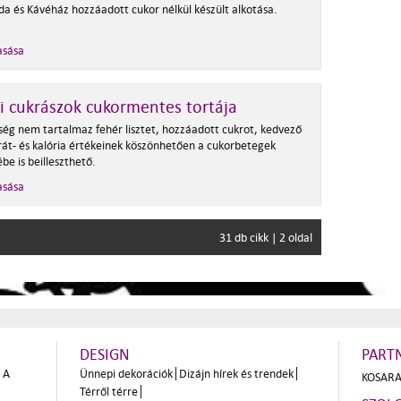
da és Kávéház hozzáadott cukor nélkül készült alkotása.
asása
 cukrászok cukormentes tortája
ség nem tartalmaz fehér lisztet, hozzáadott cukrot, kedvező
rát- és kalória értékeinek köszönhetően a cukorbetegek
be is beilleszthető.
asása
31 db cikk | 2 oldal
DESIGN
PART
A
Ünnepi dekorációk
Dizájn hírek és trendek
KOSARA
Térről térre