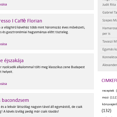
asása
Judit Rita
Gabriel Ta
esso I Caffè Florian
Szepes Má
 a világhírű kávéház több mint háromszáz éves művészeti,
Hamarosan 
is és gasztronómiai hagyománya előtt tiszteleg.
per is
Tavaszi M
asása
Egymás ka
Konnektor
e éjszakája
Alexander
r nyolcadik alkalommal tölti meg klasszikus zene Budapest
t helyeit.
CIMKEF
asása
receptek 
mozi (112
s bacondzsem
könyvajánl
és a lekvár látszólag nagyon távol áll egymástól, de csak
(132)
g! A kávés ízvilág pedig már csak ráadás!