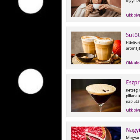
fogyaszt
Cikk olv
Sütőt
Hűvöseb
aromájá
Cikk olv
Eszpr
Kétség 
pillana
nap utá
Cikk olv
Nagy
Magyaro