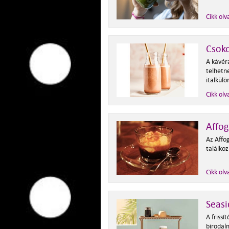
Cikk olv
Csoko
A kávér
telhetn
italkülö
Cikk olv
Affog
Az Affo
találkoz
Cikk olv
Seasi
A frissí
birodal