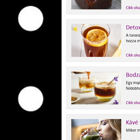
Cikk olv
Deto
A tavas
hozza m
Cikk olv
Bodza
Egy ins
feldobh
Cikk olv
Kávé
Mikor m