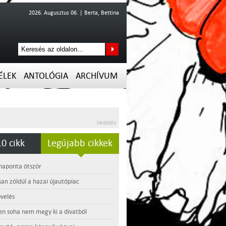
2026. Augusztus 06. | Berta, Bettina
ÉLEK
ANTOLÓGIA
ARCHÍVUM
hirdetés
0 cikk
Legújabb cikkek
 naponta ötször
an zöldül a hazai újautópiac
velés
en soha nem megy ki a divatból