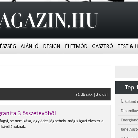
ÉSZSÉG
AJÁNLÓ
DESIGN
ÉLETMÓD
GASZTRÓ
TEST & L
Top 1
31 db cikk | 2 oldal
Íz kaland
Dinamikus
ranita 3 összetevőből
Energianö
agyi, se nem kása, egy édes jégpehely, mégis igazi élvezet a
és kávéfánoknak.
Jane Aust