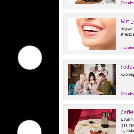
Cikk olv
Mit „
Hogyan h
stressz
Cikk olv
Fedez
Különleg
Cikk olv
Caffè
A Caffè 
igazi r
legendá