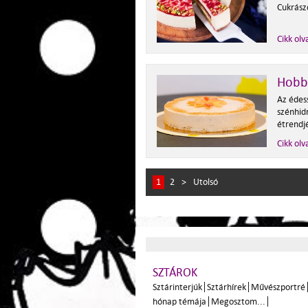
Cukrász
Cikk olv
Hobbi
Az édes
szénhid
étrendjé
Cikk olv
1
2
>
Utolsó
SZTÁROK
Sztárinterjúk
Sztárhírek
Művészportré
hónap témája
Megosztom...