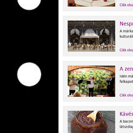
Cikk olv
Nespr
A márka
kulturál
Cikk olv
A zen
Idén má
felkapot
Cikk olv
Kávé
A bacon 
látszóla