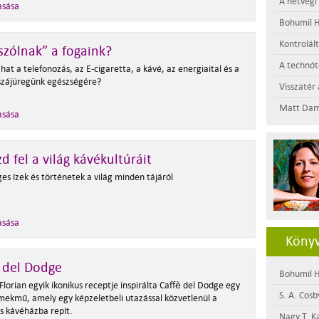
A hétvégi
asása
Bohumil H
Kontrolál
szólnak” a fogaink?
A technótó
at a telefonozás, az E-cigaretta, a kávé, az energiaital és a
 szájüregünk egészségére?
Visszatér 
Matt Dam
asása
d fel a világ kávékultúráit
es ízek és történetek a világ minden tájáról
asása
Könyv
 del Dodge
Bohumil H
Florian egyik ikonikus receptje inspirálta Caffè del Dodge egy
S. A. Cosb
emekmű, amely egy képzeletbeli utazással közvetlenül a
s kávéházba repít.
Nagy T. K