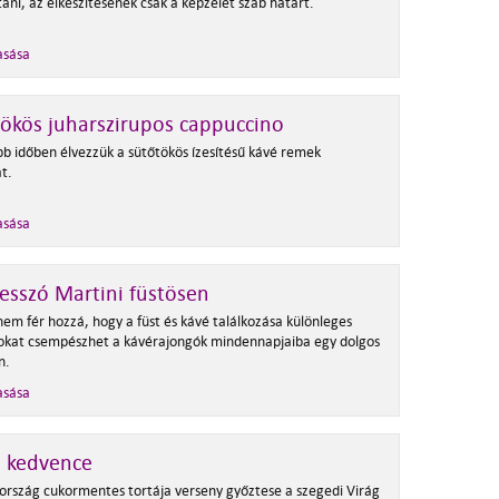
ani, az elkészítésének csak a képzelet szab határt.
asása
ökös juharszirupos cappuccino
b időben élvezzük a sütőtökös ízesítésű kávé remek
t.
asása
esszó Martini füstösen
nem fér hozzá, hogy a füst és kávé találkozása különleges
tokat csempészhet a kávérajongók mindennapjaiba egy dolgos
n.
asása
i kedvence
rszág cukormentes tortája verseny győztese a szegedi Virág