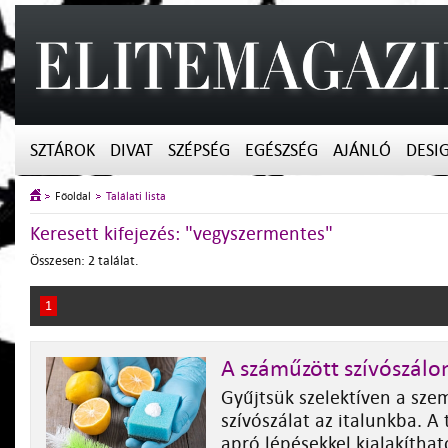
SZTÁROK
DIVAT
SZÉPSÉG
EGÉSZSÉG
AJÁNLÓ
DESI
Főoldal
Találati lista
Keresett kifejezés: "vegyszermentes"
Összesen: 2 találat.
1
A száműzött szívószálon
Gyűjtsük szelektíven a sze
szívószálat az italunkba. A
apró lépésekkel kialakítha