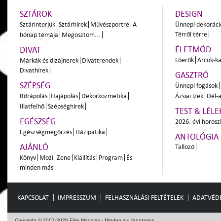
SZTÁROK
DESIGN
Sztárinterjúk
Sztárhírek
Művészportré
A
Ünnepi dekoráci
Térről térre
hónap témája
Megosztom...
ÉLETMÓD
DIVAT
Lóerők
Arcok-ka
Márkák és dizájnerek
Divattrendek
Divathírek
GASZTRÓ
SZÉPSÉG
Ünnepi fogások
Bőrápolás
Hajápolás
Dekorkozmetika
Ázsiai ízek
Dél-a
Illatfelhő
Szépséghírek
TEST & LÉLE
EGÉSZSÉG
2026. évi horos
Egészségmegőrzés
Házipatika
ANTOLÓGIA
AJÁNLÓ
Tallozó
Könyv
Mozi
Zene
Kiállítás
Program
És
minden más
KAPCSOLAT
IMPRESSZUM
FELHASZNÁLÁSI FELTÉTELEK
ADATVÉD
Copyright © 2007-2026 Elite Magazin - Minden jog fenntartva.