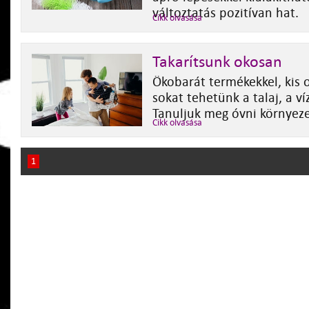
változtatás pozitívan hat.
Cikk olvasása
Takarítsunk okosan
Ökobarát termékekkel, kis o
sokat tehetünk a talaj, a ví
Tanuljuk meg óvni környez
Cikk olvasása
1