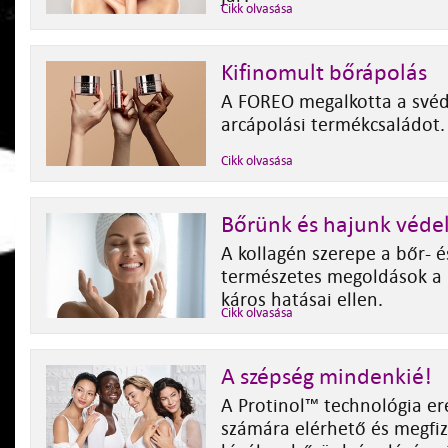
Cikk olvasása
Kifinomult bőrápolás
A FOREO megalkotta a své
arcápolási termékcsaládot.
Cikk olvasása
Bőrünk és hajunk véd
A kollagén szerepe a bőr- 
természetes megoldások a 
káros hatásai ellen.
Cikk olvasása
A szépség mindenkié!
A Protinol™ technológia e
számára elérhető és megfi