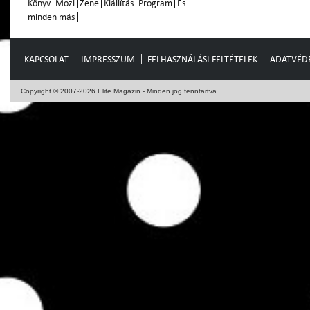
Könyv
Mozi
Zene
Kiállítás
Program
És
minden más
KAPCSOLAT
IMPRESSZUM
FELHASZNÁLÁSI FELTÉTELEK
ADATVÉD
Copyright © 2007-2026 Elite Magazin - Minden jog fenntartva.