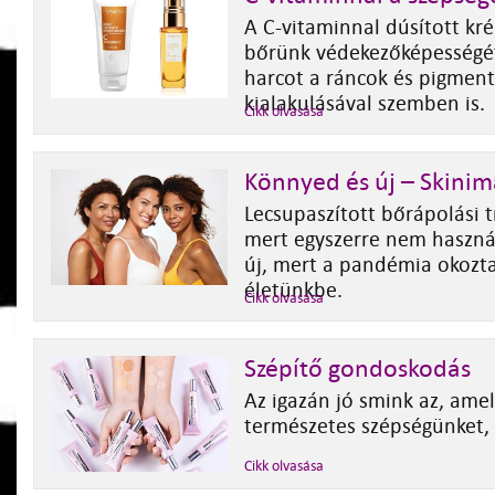
A C-vitaminnal dúsított kr
bőrünk védekezőképességét 
harcot a ráncok és pigment
kialakulásával szemben is.
Cikk olvasása
Könnyed és új – Skinim
Lecsupaszított bőrápolási 
mert egyszerre nem haszná
új, mert a pandémia okozta
életünkbe.
Cikk olvasása
Szépítő gondoskodás
Az igazán jó smink az, ame
természetes szépségünket, d
Cikk olvasása