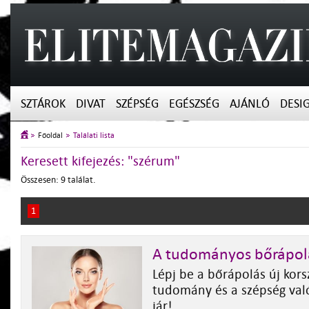
SZTÁROK
DIVAT
SZÉPSÉG
EGÉSZSÉG
AJÁNLÓ
DESI
Főoldal
Találati lista
Keresett kifejezés: "szérum"
Összesen: 9 találat.
1
A tudományos bőrápolá
Lépj be a bőrápolás új kors
tudomány és a szépség val
jár!