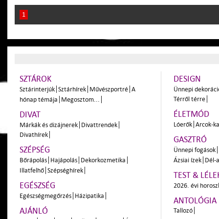
1
SZTÁROK
DESIGN
Sztárinterjúk
Sztárhírek
Művészportré
A
Ünnepi dekoráci
Térről térre
hónap témája
Megosztom...
ÉLETMÓD
DIVAT
Lóerők
Arcok-ka
Márkák és dizájnerek
Divattrendek
Divathírek
GASZTRÓ
SZÉPSÉG
Ünnepi fogások
Bőrápolás
Hajápolás
Dekorkozmetika
Ázsiai ízek
Dél-a
Illatfelhő
Szépséghírek
TEST & LÉLE
EGÉSZSÉG
2026. évi horos
Egészségmegőrzés
Házipatika
ANTOLÓGIA
AJÁNLÓ
Tallozó