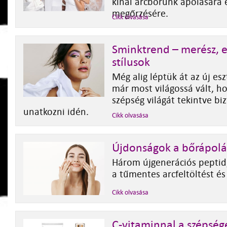
kínál arcbőrünk ápolására 
megőrzésére.
Cikk olvasása
Sminktrend – merész, 
stílusok
Még alig léptük át az új es
már most világossá vált, ho
szépség világát tekintve b
unatkozni idén.
Cikk olvasása
Újdonságok a bőrápol
Három újgenerációs peptid,
a tűmentes arcfeltöltést és
Cikk olvasása
C-vitaminnal a szépség