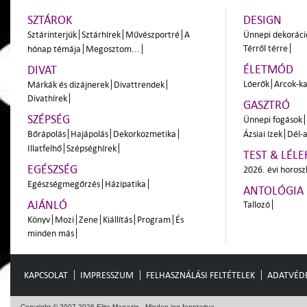
SZTÁROK
DESIGN
Sztárinterjúk
Sztárhírek
Művészportré
A
Ünnepi dekoráci
Térről térre
hónap témája
Megosztom...
ÉLETMÓD
DIVAT
Lóerők
Arcok-ka
Márkák és dizájnerek
Divattrendek
Divathírek
GASZTRÓ
SZÉPSÉG
Ünnepi fogások
Bőrápolás
Hajápolás
Dekorkozmetika
Ázsiai ízek
Dél-a
Illatfelhő
Szépséghírek
TEST & LÉLE
EGÉSZSÉG
2026. évi horos
Egészségmegőrzés
Házipatika
ANTOLÓGIA
AJÁNLÓ
Tallozó
Könyv
Mozi
Zene
Kiállítás
Program
És
minden más
KAPCSOLAT
IMPRESSZUM
FELHASZNÁLÁSI FELTÉTELEK
ADATVÉD
Copyright © 2007-2026 Elite Magazin - Minden jog fenntartva.