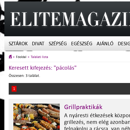
SZTÁROK
DIVAT
SZÉPSÉG
EGÉSZSÉG
AJÁNLÓ
DESI
Főoldal
Találati lista
Keresett kifejezés: "pácolás"
Összesen: 3 találat.
1
Grillpraktikák
A nyáresti étkezések közpo
grillezés, nem elég azonba
felpakolni a rácsra, van né