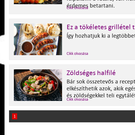
érdemes betartani.
Cikk olvasása
Ez a tökéletes grillétel 
Így hozhatjuk ki a legtöbbet
Cikk olvasása
Zöldséges halfilé
Bár sok összetevős a recep
elkészíthetik azok, akik egé
és zöldségekkel teli egytálé
Cikk olvasása
1