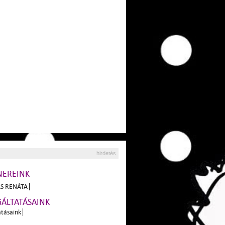
hirdetés
NEREINK
S RENÁTA
GÁLTATÁSAINK
atásaink