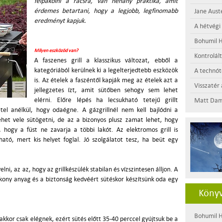
felpakolni a rácsra, van néhány praktika, amit
érdemes betartani, hogy a legjobb, legfinomabb
Jane Aust
eredményt kapjuk.
A hétvégi
Bohumil H
Milyen eszközöd van?
Kontrolál
A faszenes grill a klasszikus változat, ebből a
kategóriából kerülnek ki a legelterjedtebb eszközök
A technótó
is. Az ételek a faszéntől kapják meg az ételek azt a
Visszatér 
jellegzetes ízt, amit sütőben sehogy sem lehet
elérni. Előre lépés ha lecsukható tetejű grillt
Matt Dam
el anélkül, hogy odaégne. A gázgrillnél nem kell bajlódni a
ehet vele sütögetni, de az a bizonyos plusz zamat lehet, hogy
t, hogy a füst ne zavarja a többi lakót. Az elektromos grill is
ató, mert kis helyet foglal. Jó szolgálatot tesz, ha beüt egy
lni, az az, hogy az grillkészülék stabilan és vízszintesen álljon. A
kony anyag és a biztonság kedvéért sütéskor készítsünk oda egy
Könyv
Bohumil H
akkor csak elégnek, ezért sütés előtt 35-40 perccel gyújtsuk be a