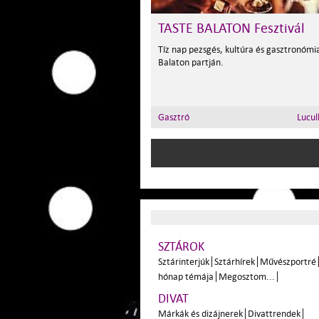
TASTE BALATON Fesztivál
Tíz nap pezsgés, kultúra és gasztronómi
Balaton partján.
Gasztró
Lucul
SZTÁROK
Sztárinterjúk
Sztárhírek
Művészportré
hónap témája
Megosztom...
DIVAT
Márkák és dizájnerek
Divattrendek