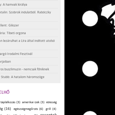
y: A hamvak királya
atalin: Szobrok indulatból. Rabóczky
llent: Gikszer
ria: Tibeti orgona
lezárulhat a Líra által indított utolsó
argó Irodalmi Fesztivál
rjaiban
os buszlimuzin - nemcsak főniknek
 Stubb: A hatalom háromszöge
ELHŐ
 táplálkozás (3)
amerikai ízek (3)
édesség
ég (16)
egészségmegőrzés (6)
grill (4)