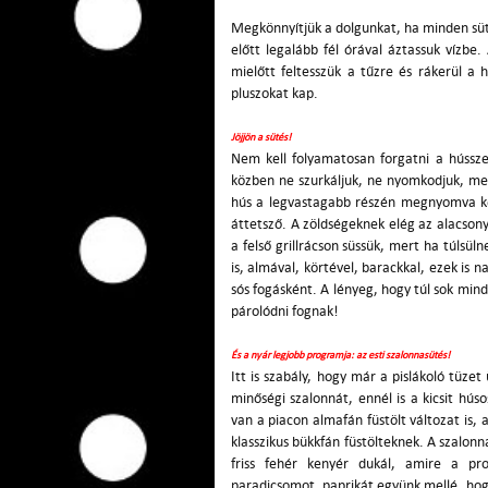
Megkönnyítjük a dolgunkat, ha minden sütni
előtt legalább fél órával áztassuk vízbe. 
mielőtt feltesszük a tűzre és rákerül a 
pluszokat kap.
Jöjjön a sütés!
Nem kell folyamatosan forgatni a hússzel
közben ne szurkáljuk, ne nyomkodjuk, mert
hús a legvastagabb részén megnyomva ke
áttetsző. A zöldségeknek elég az alacson
a felső grillrácson süssük, mert ha túlsül
is, almával, körtével, barackkal, ezek is
sós fogásként. A lényeg, hogy túl sok min
párolódni fognak!
És a nyár legjobb programja: az esti szalonnasütés!
Itt is szabály, hogy már a pislákoló tüzet
minőségi szalonnát, ennél is a kicsit hú
van a piacon almafán füstölt változat is
klasszikus bükkfán füstölteknek. A szalonn
friss fehér kenyér dukál, amire a prof
paradicsomot, paprikát együnk mellé, hog