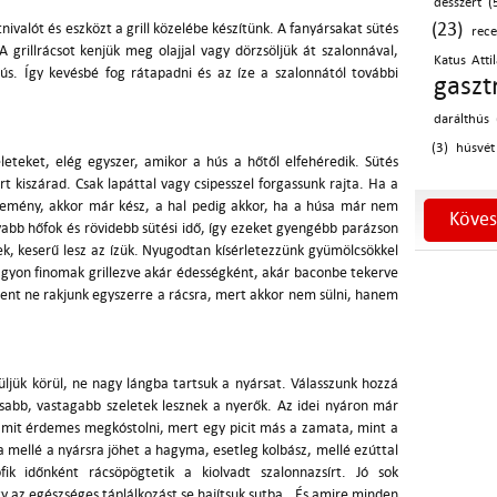
desszert (
(23)
valót és eszközt a grill közelébe készítünk. A fanyársakat sütés
rece
A grillrácsot kenjük meg olajjal vagy dörzsöljük át szalonnával,
Katus Attil
hús. Így kevésbé fog rátapadni és az íze a szalonnától további
gaszt
darálthús 
(3)
húsvét
eteket, elég egyszer, amikor a hús a hőtől elfehéredik. Sütés
 kiszárad. Csak lapáttal vagy csipesszel forgassunk rajta. Ha a
mény, akkor már kész, a hal pedig akkor, ha a húsa már nem
Köves
yabb hőfok és rövidebb sütési idő, így ezeket gyengébb parázson
nek, keserű lesz az ízük. Nyugodtan kísérletezzünk gyümölcsökkel
 nagyon finomak grillezve akár édességként, akár baconbe tekerve
dent ne rakjunk egyszerre a rácsra, mert akkor nem sülni, hanem
 üljük körül, ne nagy lángba tartsuk a nyársat. Válasszunk hozzá
sosabb, vastagabb szeletek lesznek a nyerők. Az idei nyáron már
, amit érdemes megkóstolni, mert egy picit más a zamata, mint a
a mellé a nyársra jöhet a hagyma, esetleg kolbász, mellé ezúttal
ik időnként rácsöpögtetik a kiolvadt szalonnazsírt. Jó sok
y az egészséges táplálkozást se hajítsuk sutba. És amire minden