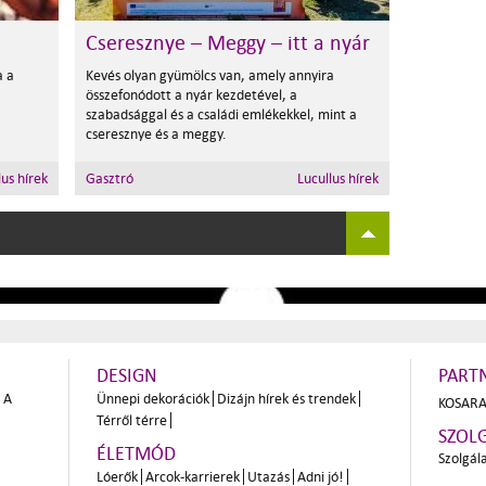
Cseresznye – Meggy – itt a nyár
a a
Kevés olyan gyümölcs van, amely annyira
összefonódott a nyár kezdetével, a
szabadsággal és a családi emlékekkel, mint a
cseresznye és a meggy.
lus hírek
Gasztró
Lucullus hírek
DESIGN
PART
A
Ünnepi dekorációk
Dizájn hírek és trendek
KOSARA
Térről térre
SZOL
ÉLETMÓD
Szolgál
Lóerők
Arcok-karrierek
Utazás
Adni jó!