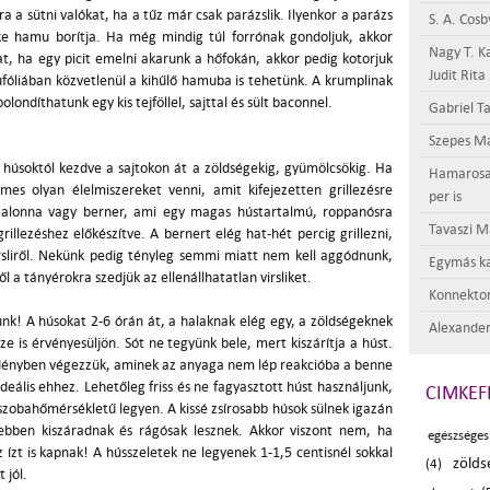
a a sütni valókat, ha a tűz már csak parázslik. Ilyenkor a parázs
S. A. Cosb
rke hamu borítja. Ha még mindig túl forrónak gondoljuk, akkor
Nagy T. K
sat, ha egy picit emelni akarunk a hőfokán, akkor pedig kotorjuk
Judit Rita
ufóliában közvetlenül a kihűlő hamuba is tehetünk. A krumplinak
londíthatunk egy kis tejföllel, sajttal és sült baconnel.
Gabriel Ta
Szepes Má
ő húsoktól kezdve a sajtokon át a zöldségekig, gyümölcsökig. Ha
Hamarosan 
mes olyan élelmiszereket venni, amit kifejezetten grillezésre
per is
, szalonna vagy berner, ami egy magas hústartalmú, roppanósra
Tavaszi M
grillezéshez előkészítve. A bernert elég hat-hét percig grillezni,
rsliről. Nekünk pedig tényleg semmi miatt nem kell aggódnunk,
Egymás ka
ől a tányérokra szedjük az ellenállhatatlan virsliket.
Konnektor
k! A húsokat 2-6 órán át, a halaknak elég egy, a zöldségeknek
Alexander
íze is érvényesüljön. Sót ne tegyünk bele, mert kiszárítja a húst.
n edényben végezzük, aminek az anyaga nem lép reakcióba a benne
deális ehhez. Lehetőleg friss és ne fagyasztott húst használjunk,
CIMKEF
 szobahőmérsékletű legyen. A kissé zsírosabb húsok sülnek igazán
bben kiszáradnak és rágósak lesznek. Akkor viszont nem, ha
egészséges
 ízt is kapnak! A hússzeletek ne legyenek 1-1,5 centisnél sokkal
zölds
(4)
 jól.