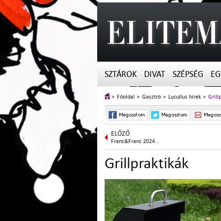
SZTÁROK
DIVAT
SZÉPSÉG
EG
Főoldal
Gasztró
Lucullus hírek
Grill
ELŐZŐ
Franc&Franc 2024...
Grillpraktikák