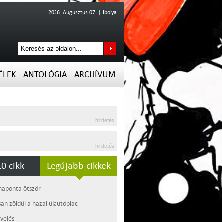
2026. Augusztus 07. | Ibolya
ÉLEK
ANTOLÓGIA
ARCHÍVUM
hirdetés
hirdetés
0 cikk
Legújabb cikkek
 naponta ötször
an zöldül a hazai újautópiac
velés