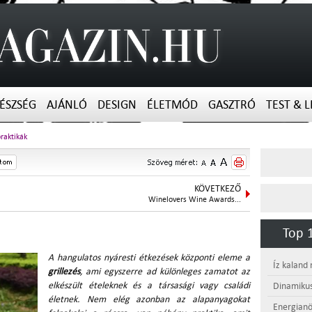
ÉSZSÉG
AJÁNLÓ
DESIGN
ÉLETMÓD
GASZTRÓ
TEST & L
praktikák
KÖVETKEZŐ
Winelovers Wine Awards...
Top 1
A hangulatos nyáresti étkezések központi eleme a
Íz kaland
grillezés
, ami egyszerre ad különleges zamatot az
elkészült ételeknek és a társasági vagy családi
Dinamikus
életnek. Nem elég azonban az alapanyagokat
Energianö