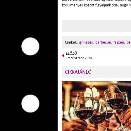
körülmények között figyeljünk oda, hogy mi
Cimkék:
grillezés,
barbecue,
faszén,
pá
ELŐZŐ
Franc&Franc 2024...
CIKKAJÁNLÓ