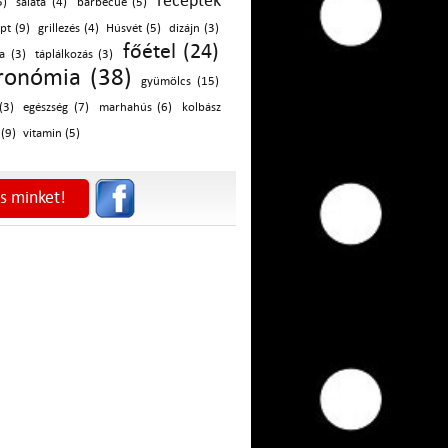
receptek
5)
saláta (4)
barbecue (5)
pt (9)
grillezés (4)
Húsvét (5)
dizájn (3)
főétel (24)
a (3)
táplálkozás (3)
ronómia (38)
gyümölcs (15)
(3)
egészség (7)
marhahús (6)
kolbász
 (9)
vitamin (5)
s minket!