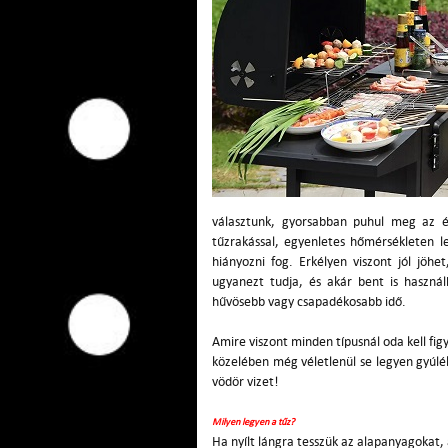
választunk, gyorsabban puhul meg az ét
tűzrakással, egyenletes hőmérsékleten l
hiányozni fog. Erkélyen viszont jól jöhe
ugyanezt tudja, és akár bent is használh
hűvösebb vagy csapadékosabb idő.
Amire viszont minden típusnál oda kell figye
közelében még véletlenül se legyen gyúlé
vödör vizet!
Milyen legyen a tűz?
Ha nyílt lángra tesszük az alapanyagokat, 