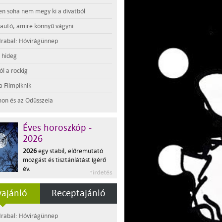
en soha nem megy ki a divatból
 autó, amire könnyű vágyni
rabal: Hóvirágünnep
t hideg
l a rockig
a Filmpiknik
on és az Odüsszeia
Éves horoszkóp -
2026
2026
egy stabil, előremutató
mozgást és tisztánlátást ígérő
év.
ajánló
Receptajánló
rabal: Hóvirágünnep