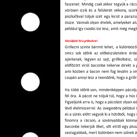
faszenet. Mindig csak akkor tegyük a rácsr
vörösen izzik és a felületét vékony, szü
piszkafával toljuk szét egy kicsit a paraz
össze. Vannak olyan ételek, amelyeket al
például így csodás íze lesz, amit még megbo
Készüljünk fel a grillezésre!
Grillezni szinte bármit lehet, a különböz
nincs sok időnk az előkészületekre érde
ajánlanak, legyen az sajt, grillkolbász
előfőzött virsli baconbe tekerve direkt a 
ami közben a bacon nem fog leválni a vi
csupán annyi lesz a teendőnk, hogy a grillr
Ha több időnk van, mindenképpen pácoljun
fél óra. A pácot ne toljuk túl, hogy a hús 
Figyeljünk arra is, hogy a pácolást olya
lévő élelmiszerrel. Az üvegedény például i
és a sütés előtt vegyük ki a hűtőből, hogy
finomra a rácson, a soványabbak könnye
baconbe tekerjük őket, sőt ettől egy plusz
vastagabbak, mert különben nem sülnek át