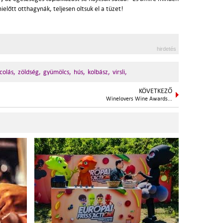
előtt otthagynák, teljesen oltsuk el a tüzet!
hirdetés
colás,
zöldség,
gyümölcs,
hús,
kolbász,
virsli,
KÖVETKEZŐ
Winelovers Wine Awards...