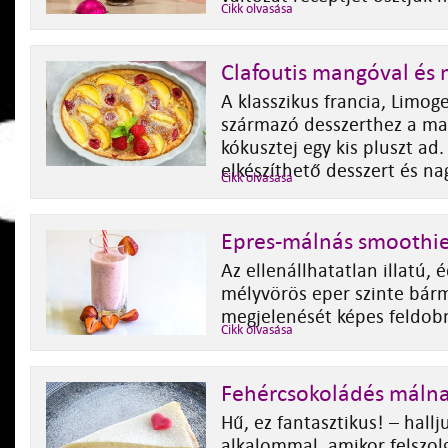
Cikk olvasása
Clafoutis mangóval és
A klasszikus francia, Limog
származó desszerthez a ma
kókusztej egy kis pluszt ad
elkészíthető desszert és n
Cikk olvasása
Epres-málnás smoothi
Az ellenállhatatlan illatú, 
mélyvörös eper szinte bármi
megjelenését képes feldobn
Cikk olvasása
Fehércsokoládés málna
Hű, ez fantasztikus! – hall
alkalommal, amikor felszol