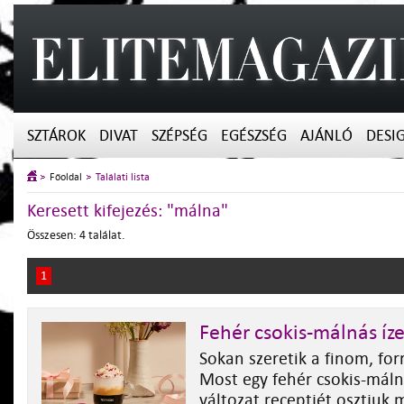
SZTÁROK
DIVAT
SZÉPSÉG
EGÉSZSÉG
AJÁNLÓ
DESI
Főoldal
Találati lista
Keresett kifejezés: "málna"
Összesen: 4 találat.
1
Fehér csokis-málnás íz
Sokan szeretik a finom, for
Most egy fehér csokis-máln
változat receptjét osztjuk 