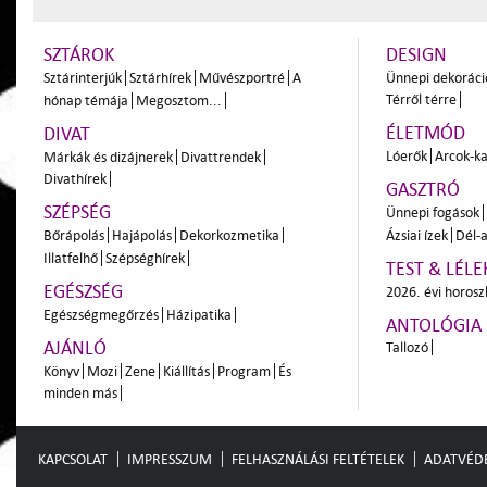
SZTÁROK
DESIGN
Sztárinterjúk
Sztárhírek
Művészportré
A
Ünnepi dekoráci
Térről térre
hónap témája
Megosztom...
ÉLETMÓD
DIVAT
Lóerők
Arcok-ka
Márkák és dizájnerek
Divattrendek
Divathírek
GASZTRÓ
SZÉPSÉG
Ünnepi fogások
Bőrápolás
Hajápolás
Dekorkozmetika
Ázsiai ízek
Dél-a
Illatfelhő
Szépséghírek
TEST & LÉLE
EGÉSZSÉG
2026. évi horos
Egészségmegőrzés
Házipatika
ANTOLÓGIA
AJÁNLÓ
Tallozó
Könyv
Mozi
Zene
Kiállítás
Program
És
minden más
KAPCSOLAT
IMPRESSZUM
FELHASZNÁLÁSI FELTÉTELEK
ADATVÉD