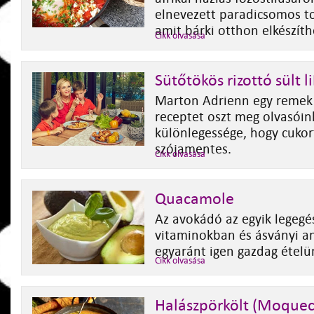
elnevezett paradicsomos to
amit bárki otthon elkészíth
Cikk olvasása
Sütőtökös rizottó sült
Marton Adrienn egy remek
receptet oszt meg olvasóin
különlegessége, hogy cukort,
szójamentes.
Cikk olvasása
Quacamole
Az avokádó az egyik legegé
vitaminokban és ásványi 
egyaránt igen gazdag ételü
Cikk olvasása
Halászpörkölt (Moquec