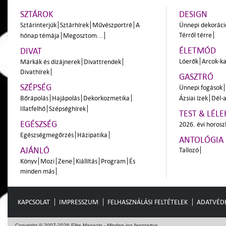
SZTÁROK
DESIGN
Sztárinterjúk
Sztárhírek
Művészportré
A
Ünnepi dekoráci
Térről térre
hónap témája
Megosztom...
ÉLETMÓD
DIVAT
Lóerők
Arcok-ka
Márkák és dizájnerek
Divattrendek
Divathírek
GASZTRÓ
SZÉPSÉG
Ünnepi fogások
Bőrápolás
Hajápolás
Dekorkozmetika
Ázsiai ízek
Dél-a
Illatfelhő
Szépséghírek
TEST & LÉLE
EGÉSZSÉG
2026. évi horos
Egészségmegőrzés
Házipatika
ANTOLÓGIA
AJÁNLÓ
Tallozó
Könyv
Mozi
Zene
Kiállítás
Program
És
minden más
KAPCSOLAT
IMPRESSZUM
FELHASZNÁLÁSI FELTÉTELEK
ADATVÉD
Copyright © 2007-2026 Elite Magazin - Minden jog fenntartva.