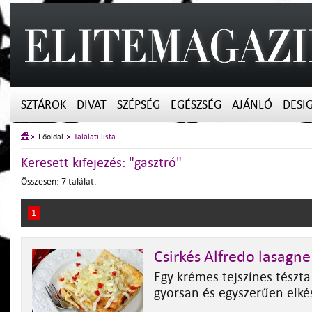
SZTÁROK
DIVAT
SZÉPSÉG
EGÉSZSÉG
AJÁNLÓ
DESI
Főoldal
Találati lista
Keresett kifejezés: "gasztró"
Összesen: 7 találat.
1
Csirkés Alfredo lasagne
Egy krémes tejszínes tészta
gyorsan és egyszerűen elké