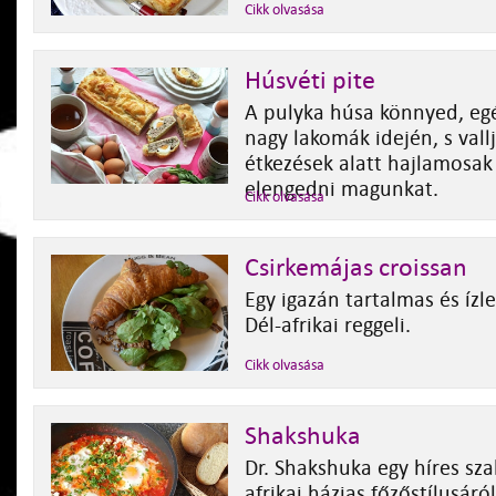
Cikk olvasása
Húsvéti pite
A pulyka húsa könnyed, egé
nagy lakomák idején, s vall
étkezések alatt hajlamosak 
elengedni magunkat.
Cikk olvasása
Csirkemájas croissan
Egy igazán tartalmas és ízle
Dél-afrikai reggeli.
Cikk olvasása
Shakshuka
Dr. Shakshuka egy híres sza
afrikai házias főzőstílusáró