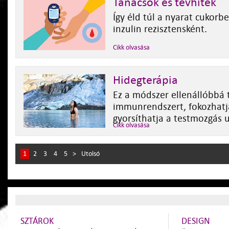
Tanácsok és tévhitek
Így éld túl a nyarat cukorb
inzulin rezisztensként.
Cikk olvasása
Hidegterápia
Ez a módszer ellenállóbbá 
immunrendszert, fokozhatja
gyorsíthatja a testmozgás u
Cikk olvasása
1
2
3
4
5
>
Utolsó
SZTÁROK
DESIGN