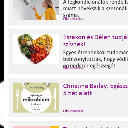
A légkondicionálók rendell
miatt növekszik a szezonáli
száma.
Cikk olvasása
Északon és Délen tudják
szívnek!
Egyes étrendekről tudomá
bebizonyították, hogy védik
érrendszer egészségét.
Cikk olvasása
Christine Bailey: Egés
5 hét alatt
Cikk olvasása