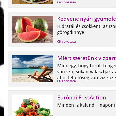
Cikk olvasása
Kedvenc nyári gyümöl
Hidratál és csökkenti az iz
görögdinnye
Cikk olvasása
Miért szeretünk vízpar
Mindegy, hogy tóról, tenger
van szó, sokan választják a
ahol lehetőség van víz köz
Cikk olvasása
Európai FrissAction
Minden íz kaland – napont