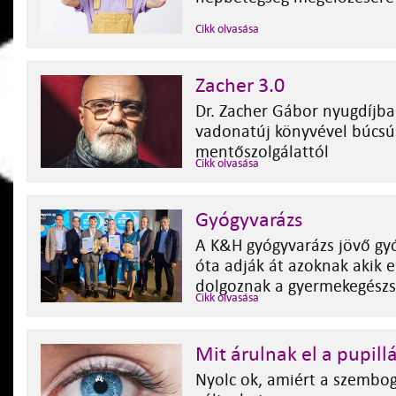
Cikk olvasása
Zacher 3.0
Dr. Zacher Gábor nyugdíjba
vadonatúj könyvével búcsú
mentőszolgálattól
Cikk olvasása
Gyógyvarázs
A K&H gyógyvarázs jövő gyó
óta adják át azoknak akik e
dolgoznak a gyermekegész
Cikk olvasása
Mit árulnak el a pupill
Nyolc ok, amiért a szembo