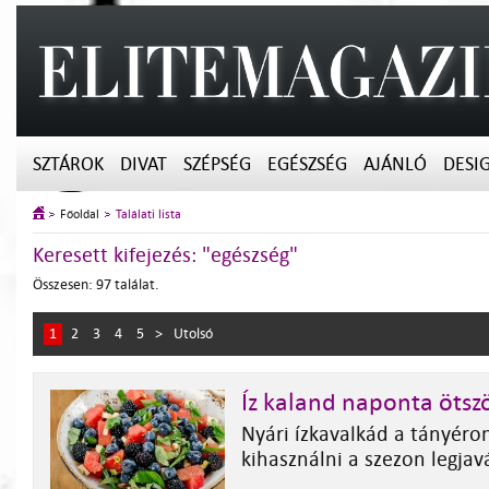
SZTÁROK
DIVAT
SZÉPSÉG
EGÉSZSÉG
AJÁNLÓ
DESI
Főoldal
Találati lista
Keresett kifejezés: "egészség"
Összesen: 97 találat.
1
2
3
4
5
>
Utolsó
Íz kaland naponta ötsz
Nyári ízkavalkád a tányér
kihasználni a szezon legjav