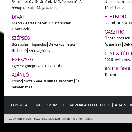
Sztárinterjúk
Sztárhírek
Művészportré
A
Ünnepi dekoráci
Térről térre
hónap témája
Megosztom...
ÉLETMÓD
DIVAT
Lóerők
Arcok-ka
Márkák és dizájnerek
Divattrendek
Divathírek
GASZTRÓ
SZÉPSÉG
Ünnepi fogások
Bőrápolás
Hajápolás
Dekorkozmetika
Ázsiai ízek
Dél-a
Illatfelhő
Szépséghírek
TEST & LÉLE
EGÉSZSÉG
2026. évi horos
Egészségmegőrzés
Házipatika
ANTOLÓGIA
AJÁNLÓ
Tallozó
Könyv
Mozi
Zene
Kiállítás
Program
És
minden más
KAPCSOLAT
IMPRESSZUM
FELHASZNÁLÁSI FELTÉTELEK
ADATVÉD
Copyright © 2007-2026 Elite Magazin - Minden jog fenntartva.