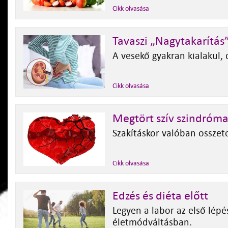
Cikk olvasása
Tavaszi „Nagytakarítás
A vesekő gyakran kialakul,
Cikk olvasása
Megtört szív szindróm
Szakításkor valóban összet
Cikk olvasása
Edzés és diéta előtt
Legyen a labor az első lépé
életmódváltásban.