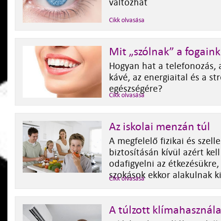
változhat
Cikk olvasása
Mit „szólnak” a fogain
Hogyan hat a telefonozás, a
kávé, az energiaital és a st
egészségére?
Cikk olvasása
Az iskolai menzán túl
A megfelelő fizikai és szell
biztosításán kívül azért kel
odafigyelni az étkezésükre, 
szokások ekkor alakulnak k
Cikk olvasása
A túlzott klímahasznála