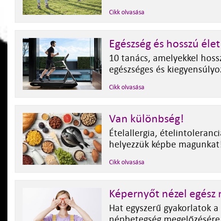
Cikk olvasása
Egészség és hosszú élet
10 tanács, amelyekkel hoss
egészséges és kiegyensúlyoz
Cikk olvasása
Van különbség!
Ételallergia, ételintoleranci
helyezzük képbe magunkat
Cikk olvasása
Képernyőt nézel egész
Hat egyszerű gyakorlatok a 
népbetegség megelőzésére