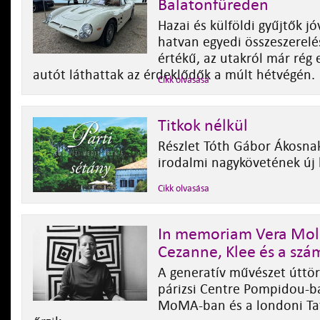
Balatonfüreden
Hazai és külföldi gyűjtők jó
hatvan egyedi összeszerelé
értékű, az utakról már rég 
autót láthattak az érdeklődők a múlt hétvégén.
Cikk olvasása
Titkok nélkül
Részlet Tóth Gábor Ákosnak
irodalmi nagykövetének új
Cikk olvasása
In memoriam Vera Mol
Cezanne, Klee és a szá
A generatív művészet úttö
párizsi Centre Pompidou-ba
MoMA-ban és a londoni T