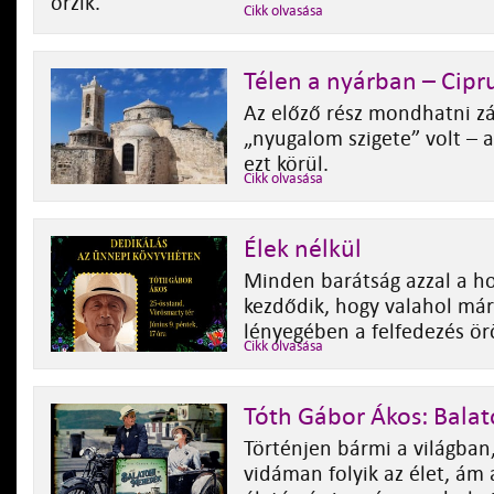
őrzik.
Cikk olvasása
Télen a nyárban – Ciprus
Az előző rész mondhatni zá
„nyugalom szigete” volt – a
ezt körül.
Cikk olvasása
Élek nélkül
Minden barátság azzal a h
kezdődik, hogy valahol már
lényegében a felfedezés ör
Cikk olvasása
Tóth Gábor Ákos: Bala
Történjen bármi a világban,
vidáman folyik az élet, ám