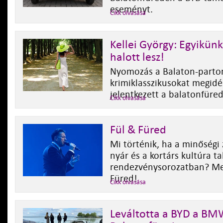
eseményt.
Cikk olvasása
Kellei György: Egyikü
halott lesz!
Nyomozás a Balaton-parto
krimiklasszikusokat megidéz
jelentkezett a balatonfüredi
Cikk olvasása
Fül & Füred
Mi történik, ha a minőségi 
nyár és a kortárs kultúra ta
rendezvénysorozatban? Meg
Füred!
Cikk olvasása
Leváltotta a BYD a BM