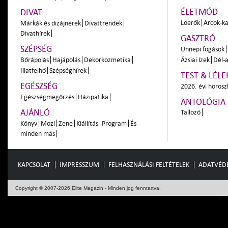
ÉLETMÓD
DIVAT
Lóerők
Arcok-ka
Márkák és dizájnerek
Divattrendek
Divathírek
GASZTRÓ
SZÉPSÉG
Ünnepi fogások
Bőrápolás
Hajápolás
Dekorkozmetika
Ázsiai ízek
Dél-a
Illatfelhő
Szépséghírek
TEST & LÉLE
EGÉSZSÉG
2026. évi horos
Egészségmegőrzés
Házipatika
ANTOLÓGIA
AJÁNLÓ
Tallozó
Könyv
Mozi
Zene
Kiállítás
Program
És
minden más
KAPCSOLAT
IMPRESSZUM
FELHASZNÁLÁSI FELTÉTELEK
ADATVÉD
Copyright © 2007-2026 Elite Magazin - Minden jog fenntartva.