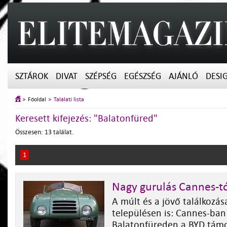
SZTÁROK
DIVAT
SZÉPSÉG
EGÉSZSÉG
AJÁNLÓ
DESI
Főoldal
Találati lista
Keresett kifejezés: "Balatonfüred"
Összesen: 13 találat.
1
Nagy gurulás Cannes-tó
A múlt és a jövő találkozása
településen is: Cannes-ba
Balatonfüreden a BYD tám