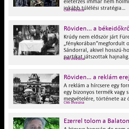
életérzés immár nem holmi 
inkább túlélési stratégia…
Cikk olvasása
Röviden... a békeidőkr
Krúdy nem először járt Für
„fénykorában”megfordult o
Sándorral, akivel hosszú-h
partikat játszottak hajnalig
Cikk olvasása
Röviden… a reklám ere
A reklám a hírcsere egy for
egy bizonyos termék vagy s
megvételére, története az ó
Cikk olvasása
Ezerrel tolom a Balato