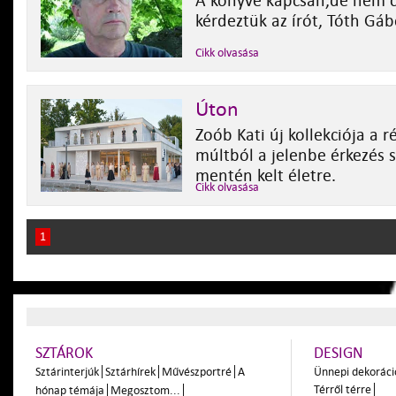
A könyve kapcsán,de nem c
kérdeztük az írót, Tóth Gáb
Cikk olvasása
Úton
Zoób Kati új kollekciója a r
múltból a jelenbe érkezés 
mentén kelt életre.
Cikk olvasása
1
SZTÁROK
DESIGN
Sztárinterjúk
Sztárhírek
Művészportré
A
Ünnepi dekoráci
Térről térre
hónap témája
Megosztom...