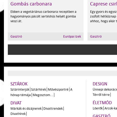
Gombás carbonara
Caprese csir
Ebben a vegetáriánus carbonara receptben a
Egy gyors és egysz
hagyományos pácolt sertéshús helyét gomba
zsúfolt hétköznap 
veszi át.
ahhoz, hogy akár t
Gasztró
Európai ízek
Gasztró
SZTÁROK
DESIGN
Sztárinterjúk
Sztárhírek
Művészportré
A
Ünnepi dekoráci
Térről térre
hónap témája
Megosztom...
ÉLETMÓD
DIVAT
Lóerők
Arcok-ka
Márkák és dizájnerek
Divattrendek
Divathírek
GASZTRÓ