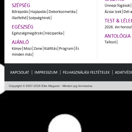
SZÉPSÉG
Ünnepi fogások
Bőrápolás
Hajápolás
Dekorkozmetika
Ázsiai ízek
Dél-a
Illatfelhő
Szépséghírek
TEST & LÉLE
EGÉSZSÉG
2026. évi horos
Egészségmegőrzés
Házipatika
ANTOLÓGIA
AJÁNLÓ
Tallozó
Könyv
Mozi
Zene
Kiállítás
Program
És
minden más
KAPCSOLAT
IMPRESSZUM
FELHASZNÁLÁSI FELTÉTELEK
ADATVÉD
Copyright © 2007-2026 Elite Magazin - Minden jog fenntartva.