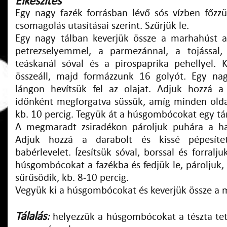
Elkészítés
Egy nagy fazék forrásban lévő sós vízben főzz
csomagolás utasításai szerint. Szűrjük le.
Egy nagy tálban keverjük össze a marhahúst a
petrezselyemmel, a parmezánnal, a tojással
teáskanál sóval és a pirospaprika pehellyel. 
összeáll, majd formázzunk 16 golyót. Egy na
lángon hevítsük fel az olajat. Adjuk hozzá 
időnként megforgatva süssük, amíg minden old
kb. 10 percig. Tegyük át a húsgombócokat egy tá
A megmaradt zsiradékon pároljuk puhára a ha
Adjuk hozzá a darabolt és kissé pépesíte
babérlevelet. Ízesítsük sóval, borssal és forralju
húsgombócokat a fazékba és fedjük le, pároljuk,
sűrűsödik, kb. 8-10 percig.
Vegyük ki a húsgombócokat és keverjük össze a má
Tálalás
:
helyezzük a húsgombócokat a tészta tet