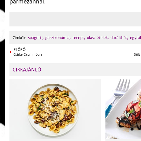
parmezánnal.
Cimkék:
spagetti,
gasztronómia,
recept,
olasz ételek,
darálthús,
egytál
ELŐZŐ
Csirke Capri módra...
Sült
CIKKAJÁNLÓ