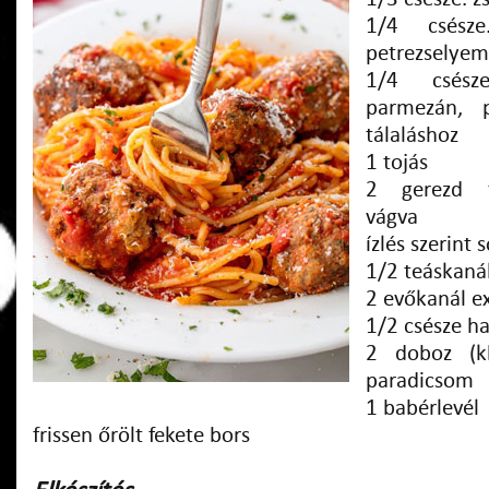
1/4 csésze
petrezselyem
1/4 csésze
parmezán, 
tálaláshoz
1 tojás
2 gerezd f
vágva
ízlés szerint 
1/2 teáskaná
2 evőkanál ex
1/2 csésze h
2 doboz (k
paradicsom
1 babérlevél
frissen őrölt fekete bors