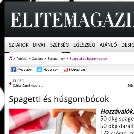
SZTÁROK
DIVAT
SZÉPSÉG
EGÉSZSÉG
AJÁNLÓ
DESI
Főoldal
Gasztró
Európai ízek
Spagetti és húsgombócok
ELŐZŐ
Csirke Capri módra...
Sült
Spagetti és húsgombócok
Hozzávalók
50 dkg spage
50 dkg darál
1/3 csésze. 