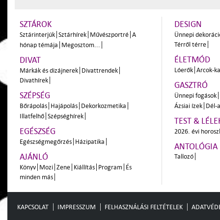
SZTÁROK
DESIGN
Sztárinterjúk
Sztárhírek
Művészportré
A
Ünnepi dekoráci
Térről térre
hónap témája
Megosztom...
ÉLETMÓD
DIVAT
Lóerők
Arcok-ka
Márkák és dizájnerek
Divattrendek
Divathírek
GASZTRÓ
SZÉPSÉG
Ünnepi fogások
Bőrápolás
Hajápolás
Dekorkozmetika
Ázsiai ízek
Dél-a
Illatfelhő
Szépséghírek
TEST & LÉLE
EGÉSZSÉG
2026. évi horos
Egészségmegőrzés
Házipatika
ANTOLÓGIA
AJÁNLÓ
Tallozó
Könyv
Mozi
Zene
Kiállítás
Program
És
minden más
KAPCSOLAT
IMPRESSZUM
FELHASZNÁLÁSI FELTÉTELEK
ADATVÉD