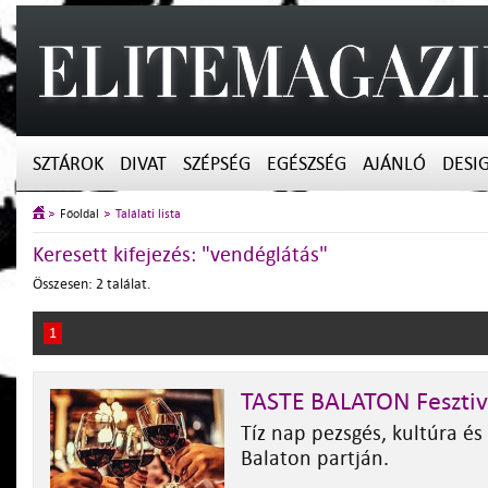
SZTÁROK
DIVAT
SZÉPSÉG
EGÉSZSÉG
AJÁNLÓ
DESI
Főoldal
Találati lista
Keresett kifejezés: "vendéglátás"
Összesen: 2 találat.
1
TASTE BALATON Fesztiv
Tíz nap pezsgés, kultúra é
Balaton partján.