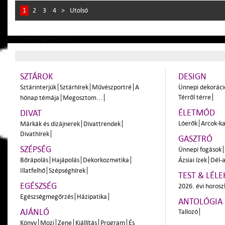
1
2
3
4
>
Utolsó
SZTÁROK
DESIGN
Sztárinterjúk
Sztárhírek
Művészportré
A
Ünnepi dekoráci
Térről térre
hónap témája
Megosztom...
ÉLETMÓD
DIVAT
Lóerők
Arcok-ka
Márkák és dizájnerek
Divattrendek
Divathírek
GASZTRÓ
SZÉPSÉG
Ünnepi fogások
Bőrápolás
Hajápolás
Dekorkozmetika
Ázsiai ízek
Dél-a
Illatfelhő
Szépséghírek
TEST & LÉLE
EGÉSZSÉG
2026. évi horos
Egészségmegőrzés
Házipatika
ANTOLÓGIA
AJÁNLÓ
Tallozó
Könyv
Mozi
Zene
Kiállítás
Program
És