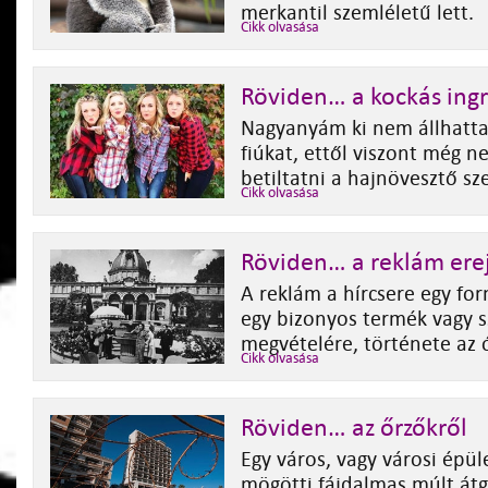
merkantil szemléletű lett.
Cikk olvasása
Röviden… a kockás ingr
Nagyanyám ki nem állhatta
fiúkat, ettől viszont még n
betiltatni a hajnövesztő sz
Cikk olvasása
Röviden… a reklám ere
A reklám a hírcsere egy for
egy bizonyos termék vagy s
megvételére, története az ó
Cikk olvasása
Röviden… az őrzőkről
Egy város, vagy városi épül
mögötti fájdalmas múlt át