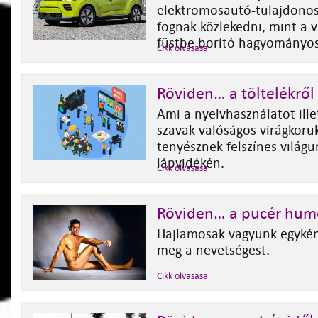
elektromosautó-tulajdono
fognak közlekedni, mint a v
füstbe borító hagyományos
Cikk olvasása
Röviden… a töltelékről
Ami a nyelvhasználatot illet
szavak valóságos virágkoruk
tenyésznek felszínes világu
lápvidékén.
Cikk olvasása
Röviden… a pucér humo
Hajlamosak vagyunk egyként
meg a nevetségest.
Cikk olvasása