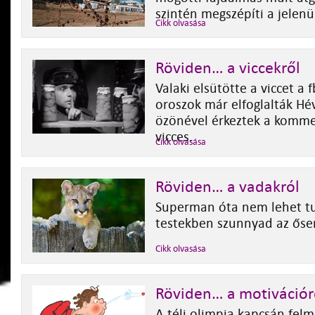
szintén megszépíti a jelenü
Cikk olvasása
Röviden… a viccekről
Valaki elsütötte a viccet a 
oroszok már elfoglalták Hév
özönével érkeztek a komm
vicces.
Cikk olvasása
Röviden… a vadakról
Superman óta nem lehet tu
testekben szunnyad az őse
Cikk olvasása
Röviden… a motivációr
A téli olimpia kapcsán felm