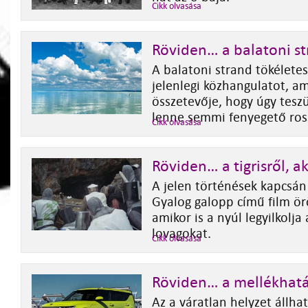
Cikk olvasása
Röviden… a balatoni st
A balatoni strand tökéletes
jelenlegi közhangulatot, a
összetevője, hogy úgy tes
lenne semmi fenyegető ros
Cikk olvasása
Röviden… a tigrisről, ak
A jelen történések kapcsán
Gyalog galopp című film ö
amikor is a nyúl legyilkolj
lovagokat.
Cikk olvasása
Röviden… a mellékhatá
Az a váratlan helyzet állhat