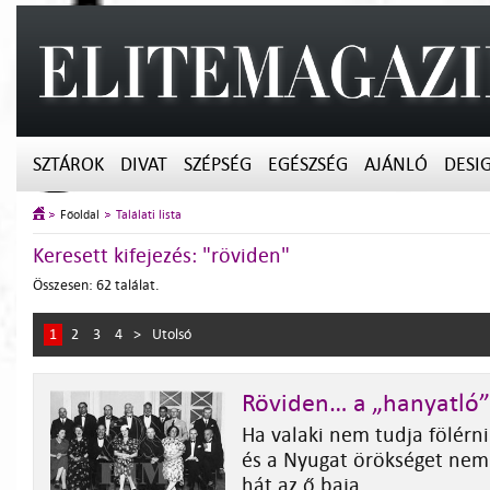
SZTÁROK
DIVAT
SZÉPSÉG
EGÉSZSÉG
AJÁNLÓ
DESI
Főoldal
Találati lista
Keresett kifejezés: "röviden"
Összesen: 62 találat.
1
2
3
4
>
Utolsó
Röviden… a „hanyatló”
Ha valaki nem tudja fölérni
és a Nyugat örökséget nem 
hát az ő baja.