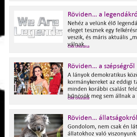
Röviden… a legendákró
Nehéz a velünk élő legend
eleget tesznek egy felkérés
veszik, és máris aktuális „
válnak.
Cikk olvasása
Röviden… a szépségről
A lányok demokratikus közö
kormánykereket az eddigi t
minden korábbi csalást fel
bűnösök meg sem állnak a
Cikk olvasása
Röviden… állatságokró
Gondolom, nem csak én lát
állatokhoz való viszonyun