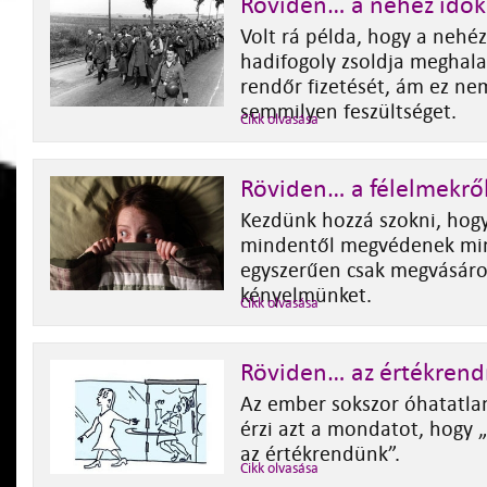
Röviden… a nehéz idők
Volt rá példa, hogy a nehéz
hadifogoly zsoldja meghal
rendőr fizetését, ám ez ne
semmilyen feszültséget.
Cikk olvasása
Röviden… a félelmekrő
Kezdünk hozzá szokni, hog
mindentől megvédenek mi
egyszerűen csak megvásárol
kényelmünket.
Cikk olvasása
Röviden… az értékrend
Az ember sokszor óhatatla
érzi azt a mondatot, hogy 
az értékrendünk”.
Cikk olvasása