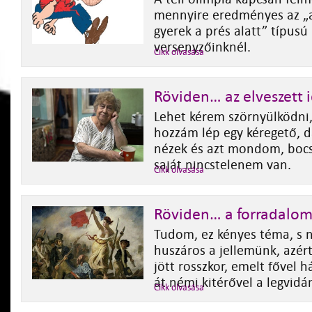
mennyire eredményes az „a
gyerek a prés alatt” típusú
versenyzőinknél.
Cikk olvasása
Röviden… az elveszett 
Lehet kérem szörnyülködni,
hozzám lép egy kéregető, 
nézek és azt mondom, bocs
saját nincstelenem van.
Cikk olvasása
Röviden… a forradalom
Tudom, ez kényes téma, s 
huszáros a jellemünk, azér
jött rosszkor, emelt fővel h
át némi kitérővel a legvid
Cikk olvasása