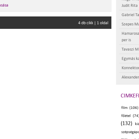
asása
Judit Rita
Gabriel Ta
4 db cikk | 1 oldal
Szepes Má
Hamarosan 
per is
Tavaszi M
Egymás ka
Konnektor
Alexander
CIMKEF
film (106)
főétel (74
(132)
ki
szépségápo