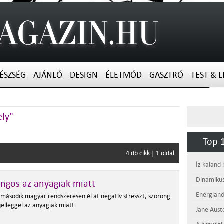
ÉSZSÉG
AJÁNLÓ
DESIGN
ÉLETMÓD
GASZTRÓ
TEST & L
ely"
Top 1
4 db cikk | 1 oldal
Íz kaland
Dinamikus
ngos az anyagiak miatt
Energianö
második magyar rendszeresen él át negatív stresszt, szorong
jelleggel az anyagiak miatt.
Jane Aust