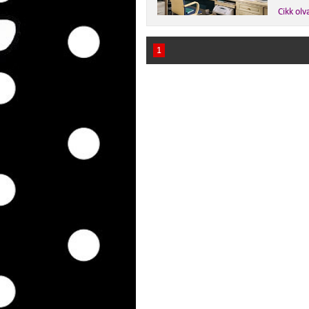
Cikk olv
1