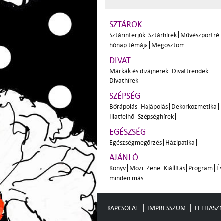
SZTÁROK
Sztárinterjúk
Sztárhírek
Művészportré
hónap témája
Megosztom...
DIVAT
Márkák és dizájnerek
Divattrendek
Divathírek
SZÉPSÉG
Bőrápolás
Hajápolás
Dekorkozmetika
Illatfelhő
Szépséghírek
EGÉSZSÉG
Egészségmegőrzés
Házipatika
AJÁNLÓ
Könyv
Mozi
Zene
Kiállítás
Program
É
minden más
KAPCSOLAT
IMPRESSZUM
FELHASZN