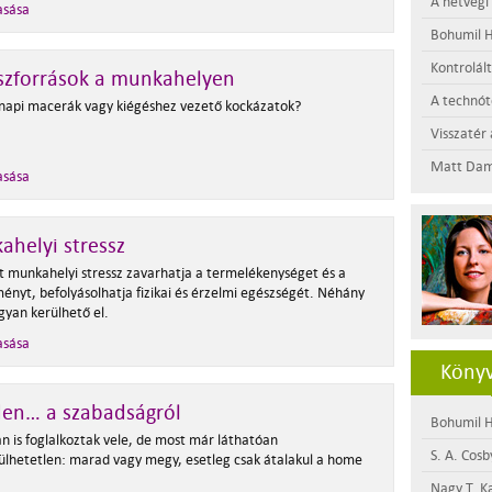
A hétvégi
asása
Bohumil H
Kontrolál
szforrások a munkahelyen
A technótó
api macerák vagy kiégéshez vezető kockázatok?
Visszatér 
Matt Dam
asása
helyi stressz
tt munkahelyi stressz zavarhatja a termelékenységet és a
ményt, befolyásolhatja fizikai és érzelmi egészségét. Néhány
gyan kerülhető el.
asása
Könyv
den… a szabadságról
Bohumil H
n is foglalkoztak vele, de most már láthatóan
S. A. Cosb
lhetetlen: marad vagy megy, esetleg csak átalakul a home
Nagy T. K