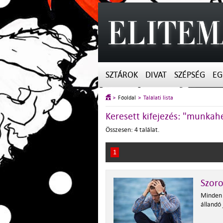
SZTÁROK
DIVAT
SZÉPSÉG
EG
Főoldal
Találati lista
Keresett kifejezés: "munkah
Összesen: 4 találat.
1
Szoro
Minden 
állandó 