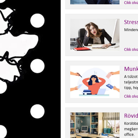
Cikk olv
Stres
Mindenn
Cikk olv
Munka
A túlzo
teljesít
tipp, ho
Cikk olv
Rövi
Korábba
megkerü
office.