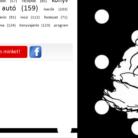
könyv
iden (57)
receptek (85)
autó (159)
lóerők (103)
ánló (91)
mozi (112)
festészet (71)
mia (124)
könyvajánló (123)
program
s minket!