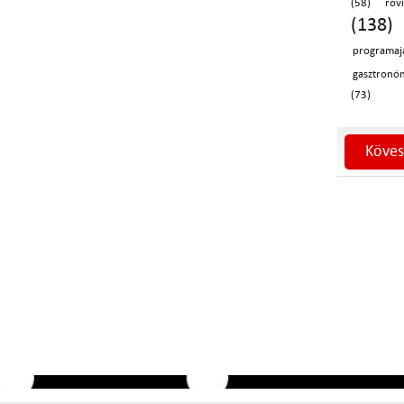
(58)
röv
(138)
programaj
gasztronó
(73)
Köves