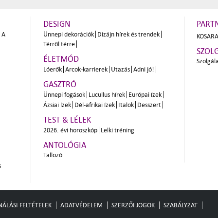
DESIGN
PART
A
Ünnepi dekorációk
Dizájn hírek és trendek
KOSARA
Térről térre
SZOL
ÉLETMÓD
Szolgál
Lóerők
Arcok-karrierek
Utazás
Adni jó!
GASZTRÓ
Ünnepi fogások
Lucullus hírek
Európai ízek
Ázsiai ízek
Dél-afrikai ízek
Italok
Desszert
TEST & LÉLEK
2026. évi horoszkóp
Lelki tréning
ANTOLÓGIA
Tallozó
s
ÁLÁSI FELTÉTELEK
ADATVÉDELEM
SZERZŐI JOGOK
SZABÁLYZAT