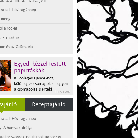
 autó, amire könnyű vágyni
rabal: Hóvirágünnep
t hideg
l a rockig
a Filmpiknik
on és az Odüsszeia
Egyedi kézzel festett
papírtáskák.
Különleges ajándékhoz,
különleges csomagolás. Legyen
a csomagolás is érték!
ajánló
Receptajánló
rabal: Hóvirágünnep
y: A hamvak királya
atalin: Szobrok indulatból. Rabóczky