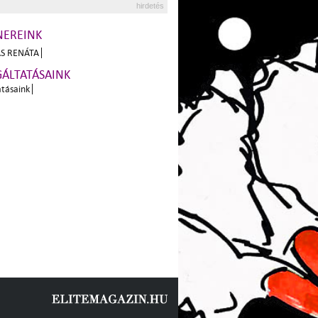
hirdetés
NEREINK
S RENÁTA
GÁLTATÁSAINK
atásaink