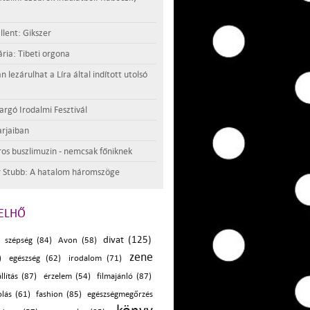
llent: Gikszer
ria: Tibeti orgona
lezárulhat a Líra által indított utolsó
argó Irodalmi Fesztivál
rjaiban
os buszlimuzin - nemcsak főniknek
 Stubb: A hatalom háromszöge
ELHŐ
divat (125)
szépség (84)
Avon (58)
zene
)
egészség (62)
irodalom (71)
állítás (87)
érzelem (54)
filmajánló (87)
lás (61)
fashion (85)
egészségmegőrzés