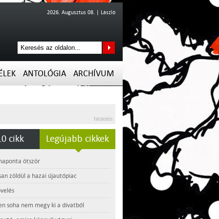
2026. Augusztus 08. | László
ÉLEK
ANTOLÓGIA
ARCHÍVUM
hirdetés
0 cikk
Legújabb cikkek
 naponta ötször
an zöldül a hazai újautópiac
velés
en soha nem megy ki a divatból