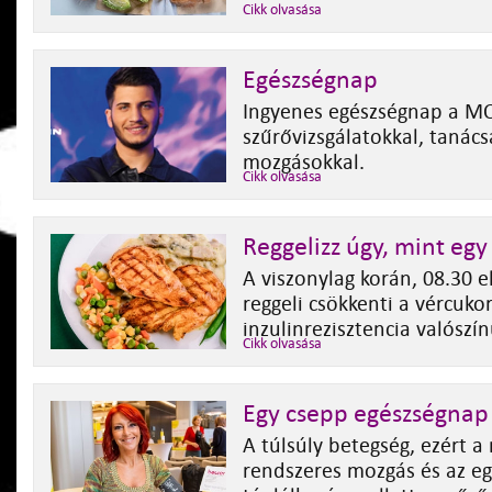
Cikk olvasása
Egészségnap
Ingyenes egészségnap a M
szűrővizsgálatokkal, tanács
mozgásokkal.
Cikk olvasása
Reggelizz úgy, mint egy 
A viszonylag korán, 08.30 e
reggeli csökkenti a vércukor
inzulinrezisztencia valószí
Cikk olvasása
Egy csepp egészségnap
A túlsúly betegség, ezért 
rendszeres mozgás és az e