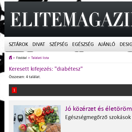
SZTÁROK
DIVAT
SZÉPSÉG
EGÉSZSÉG
AJÁNLÓ
DESI
Főoldal
Találati lista
Keresett kifejezés: "diabétesz"
Összesen: 4 találat.
1
Jó közérzet és életörö
Egészségmegőrző szokások 