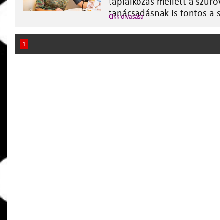
táplálkozás mellett a szűrő
tanácsadásnak is fontos a 
Cikk olvasása
1