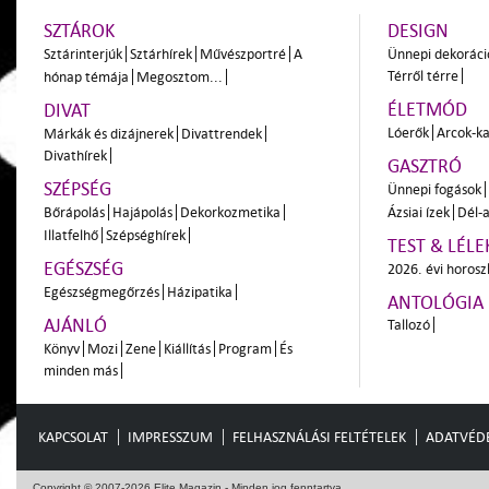
SZTÁROK
DESIGN
Sztárinterjúk
Sztárhírek
Művészportré
A
Ünnepi dekoráci
Térről térre
hónap témája
Megosztom...
ÉLETMÓD
DIVAT
Lóerők
Arcok-ka
Márkák és dizájnerek
Divattrendek
Divathírek
GASZTRÓ
SZÉPSÉG
Ünnepi fogások
Bőrápolás
Hajápolás
Dekorkozmetika
Ázsiai ízek
Dél-a
Illatfelhő
Szépséghírek
TEST & LÉLE
EGÉSZSÉG
2026. évi horos
Egészségmegőrzés
Házipatika
ANTOLÓGIA
AJÁNLÓ
Tallozó
Könyv
Mozi
Zene
Kiállítás
Program
És
minden más
KAPCSOLAT
IMPRESSZUM
FELHASZNÁLÁSI FELTÉTELEK
ADATVÉD
Copyright © 2007-2026 Elite Magazin - Minden jog fenntartva.