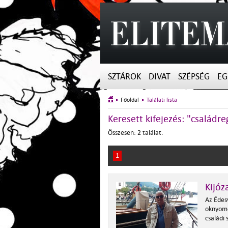
SZTÁROK
DIVAT
SZÉPSÉG
EG
Főoldal
Találati lista
Keresett kifejezés: "családr
Összesen: 2 találat.
1
Kijóz
Az Édes
oknyomo
családi