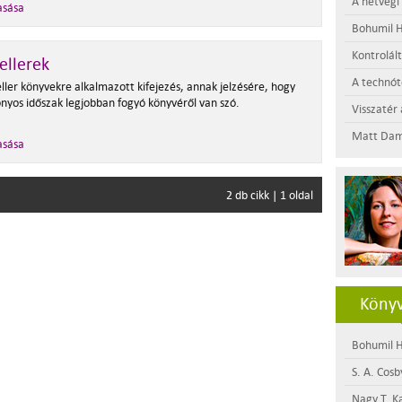
A hétvégi
asása
Bohumil H
Kontrolál
ellerek
A technótó
ller könyvekre alkalmazott kifejezés, annak jelzésére, hogy
onyos időszak legjobban fogyó könyvéről van szó.
Visszatér 
Matt Dam
asása
2 db cikk | 1 oldal
Könyv
Bohumil H
S. A. Cosb
Nagy T. K