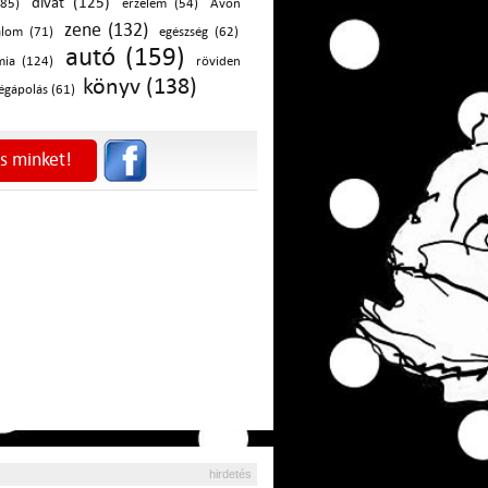
divat (125)
(85)
érzelem (54)
Avon
zene (132)
alom (71)
egészség (62)
autó (159)
mia (124)
röviden
könyv (138)
égápolás (61)
s minket!
hirdetés