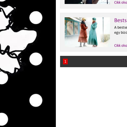
Cikk olv
Bests
A bestse
egy biz
Cikk olv
1