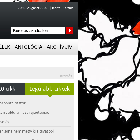
2026. Augusztus 06. | Berta, Bettina
ÉLEK
ANTOLÓGIA
ARCHÍVUM
hirdetés
0 cikk
Legújabb cikkek
 naponta ötször
an zöldül a hazai újautópiac
velés
en soha nem megy ki a divatból