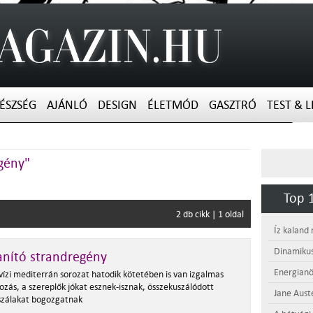
ÉSZSÉG
AJÁNLÓ
DESIGN
ÉLETMÓD
GASZTRÓ
TEST & L
egény"
Top 1
2 db cikk | 1 oldal
Íz kaland
Dinamikus
anító strandregény
Energianö
vízi mediterrán sorozat hatodik kötetében is van izgalmas
zás, a szereplők jókat esznek-isznak, összekuszálódott
Jane Aust
 szálakat bogozgatnak