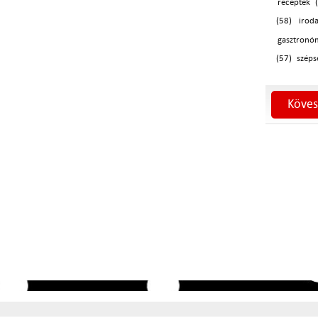
receptek 
(58)
irod
gasztronó
(57)
széps
Köves