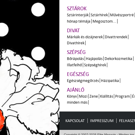
SZTÁROK
Sztárinterjúk
Sztárhírek
Művészportré
hónap témája
Megosztom...
DIVAT
Márkák és dizájnerek
Divattrendek
Divathírek
SZÉPSÉG
Bőrápolás
Hajápolás
Dekorkozmetika
Illatfelhő
Szépséghírek
EGÉSZSÉG
Egészségmegőrzés
Házipatika
AJÁNLÓ
Könyv
Mozi
Zene
Kiállítás
Program
É
minden más
KAPCSOLAT
IMPRESSZUM
FELHASZN
Copyright © 2007-2026 Elite Magazin - Minden jog 