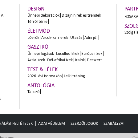
DESIGN
PART
A
Ünnepi dekorációk
Dizájn hírek és trendek
KOSARA
Térről térre
SZOL
ÉLETMÓD
Szolgál
Lóerők
Arcok-karrierek
Utazás
Adni jó!
GASZTRÓ
Ünnepi fogások
Lucullus hírek
Európai ízek
Ázsiai ízek
Dél-afrikai ízek
Italok
Desszert
TEST & LÉLEK
2026. évi horoszkóp
Lelki tréning
ANTOLÓGIA
Tallozó
s
ÁLÁSI FELTÉTELEK
ADATVÉDELEM
SZERZŐI JOGOK
SZABÁLYZAT
Cre
fenntartva.