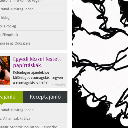
 autó, amire könnyű vágyni
rabal: Hóvirágünnep
t hideg
l a rockig
a Filmpiknik
on és az Odüsszeia
Egyedi kézzel festett
papírtáskák.
Különleges ajándékhoz,
különleges csomagolás. Legyen
a csomagolás is érték!
ajánló
Receptajánló
rabal: Hóvirágünnep
y: A hamvak királya
atalin: Szobrok indulatból. Rabóczky