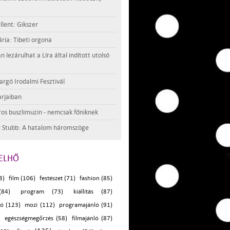
llent: Gikszer
ria: Tibeti orgona
lezárulhat a Líra által indított utolsó
argó Irodalmi Fesztivál
rjaiban
os buszlimuzin - nemcsak főniknek
 Stubb: A hatalom háromszöge
ELHŐ
3)
film (106)
festészet (71)
fashion (85)
(84)
program (73)
kiállítás (87)
ló (123)
mozi (112)
programajánló (91)
egészségmegőrzés (58)
filmajánló (87)