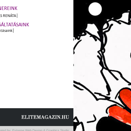
NEREINK
S RENÁTA
GÁLTATÁSAINK
atásaink
ated by:
Extreme Web Design & Graphics Studio