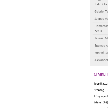
Judit Rita
Gabriel Ta
Szepes Má
Hamarosan 
per is
Tavaszi M
Egymás ka
Konnektor
Alexander
CIMKEF
lóerők (10
szépség 
könyvaján
főétel (74)